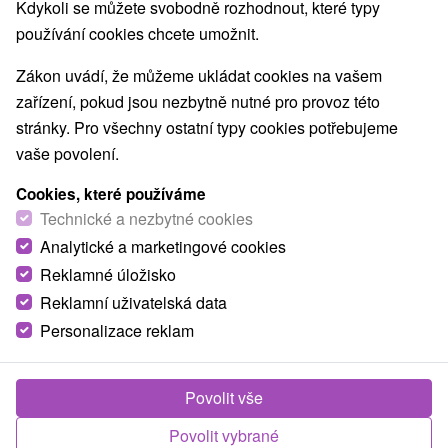
Kdykoli se můžete svobodně rozhodnout, které typy
používání cookies chcete umožnit.
Zákon uvádí, že můžeme ukládat cookies na vašem
zařízení, pokud jsou nezbytně nutné pro provoz této
stránky. Pro všechny ostatní typy cookies potřebujeme
vaše povolení.
Cookies, které používáme
Technické a nezbytné cookies
Analytické a marketingové cookies
Reklamné úložisko
Reklamní uživatelská data
© OpenStreetMap
Personalizace reklam
Turistický region
Stredné Slovensko, Západné Slovensko, Horná Nitra,
Vtáčnik, Strážovské vrchy, Ponitrie, Trenčiansky kraj
Povolit vše
Povolit vybrané
Našli jste chybu nebo nám chcete doporučit novou atrakci