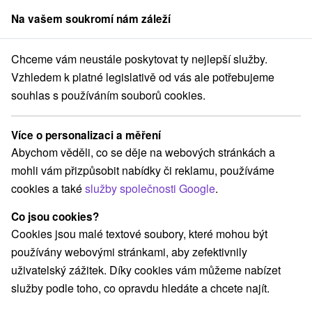
Na vašem soukromí nám záleží
člen skupiny
Sorger
Chceme vám neustále poskytovat ty nejlepší služby.
nsko
Trenčiansky kraj
Bystričany
Termálne kúpalisko Chalmová
Vzhledem k platné legislativě od vás ale potřebujeme
souhlas s používáním souborů cookies.
Termálne kúpalisko Chalmová
Více o personalizaci a měření
Domovská stránka
Navigovat do místa
Abychom věděli, co se děje na webových stránkách a
mohli vám přizpůsobit nabídky či reklamu, používáme
cookies a také
služby společnosti Google
.
+421 905 202 448
kupalisko@chalmova.sk
Co jsou cookies?
Facebook
Cookies jsou malé textové soubory, které mohou být
používány webovými stránkami, aby zefektivnily
M. Nešpora 1
GPS:
uživatelský zážitek. Díky cookies vám můžeme nabízet
972 45 Bystričany
N +48° 40' 14.32''
služby podle toho, co opravdu hledáte a chcete najít.
E +18° 29' 42.97''