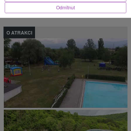
Odmítnut
Nahlásit chybu
O ATRAKCI