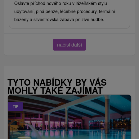
Oslavte příchod nového roku v lázeňském stylu -
ubytování, plná penze, léčebné procedury, termální
bazény a silvestrovská zábava při živé hudbě.
načíst další
TYTO NABÍDKY BY VÁS
MOHLY TAKÉ ZAJÍMAT
TIP