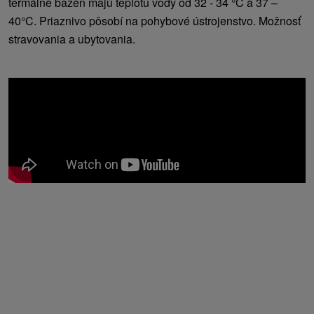
termálne bazén majú teplotu vody od 32 - 34 °C a 37 –
40°C. Priaznivo pôsobí na pohybové ústrojenstvo. Možnosť
stravovania a ubytovania.