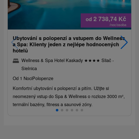
2 738,74
Kč
od
/noc/osoba
Ubytování s polopenzí a vstupem do Wellness
a Spa: Klienty jeden z nejlépe hodnocených
hotelů
Wellness & Spa Hotel Kaskady
★
★
★
★
Sliač -
Sielnica
Od 1 Noci
Polopenze
Komfortní ubytování s polopenzí a pitím. Užijte si
neomezený vstup do Spa & Wellness o rozloze 3000 m²,
termální bazény, fitness a saunové zóny.