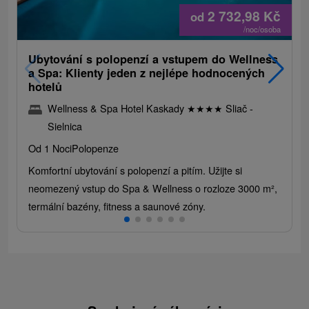
2 732,98
Kč
od
/noc/osoba
Ubytování s polopenzí a vstupem do Wellness
a Spa: Klienty jeden z nejlépe hodnocených
hotelů
Wellness & Spa Hotel Kaskady
★
★
★
★
Sliač -
Sielnica
Od 1 Noci
Polopenze
Komfortní ubytování s polopenzí a pitím. Užijte si
neomezený vstup do Spa & Wellness o rozloze 3000 m²,
termální bazény, fitness a saunové zóny.