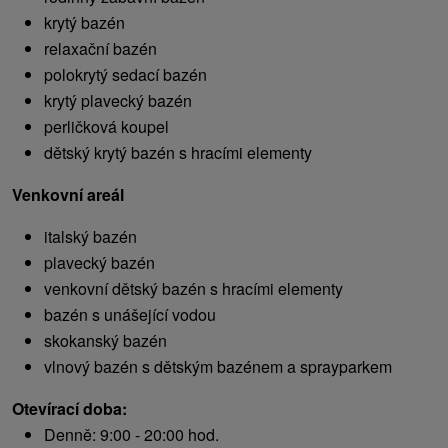
krytý bazén
relaxační bazén
polokrytý sedací bazén
krytý plavecký bazén
perličková koupel
dětský krytý bazén s hracími elementy
Venkovní areál
italský bazén
plavecký bazén
venkovní dětský bazén s hracími elementy
bazén s unášející vodou
skokanský bazén
vlnový bazén s dětským bazénem a sprayparkem
Otevírací doba:
Denně: 9:00 - 20:00 hod.