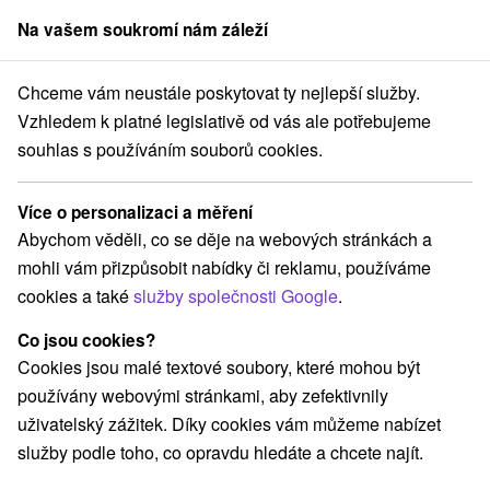
Na vašem soukromí nám záleží
člen skupiny
Sorger
Chceme vám neustále poskytovat ty nejlepší služby.
avský kraj
Veľký Meder
Aquapark Thermal Corvinus Veľký Meder
Vzhledem k platné legislativě od vás ale potřebujeme
souhlas s používáním souborů cookies.
Aquapark Thermal Corvinus Veľký
Meder
Více o personalizaci a měření
Abychom věděli, co se děje na webových stránkách a
Domovská stránka
Navigovat do místa
mohli vám přizpůsobit nabídky či reklamu, používáme
cookies a také
služby společnosti Google
.
+421 911 209 964
Co jsou cookies?
lkarolyi@corvinustermal.sk
Cookies jsou malé textové soubory, které mohou být
Facebook
používány webovými stránkami, aby zefektivnily
uživatelský zážitek. Díky cookies vám můžeme nabízet
Promenádna 3221
GPS:
služby podle toho, co opravdu hledáte a chcete najít.
932 01 Veľký Meder
N +47° 50' 44.71''
E +17° 45' 39.17''