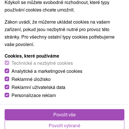
Kdykoli se můžete svobodně rozhodnout, které typy
používání cookies chcete umožnit.
Zákon uvádí, že můžeme ukládat cookies na vašem
zařízení, pokud jsou nezbytně nutné pro provoz této
stránky. Pro všechny ostatní typy cookies potřebujeme
vaše povolení.
Cookies, které používáme
Technické a nezbytné cookies
Analytické a marketingové cookies
Reklamné úložisko
Reklamní uživatelská data
Personalizace reklam
© OpenStreetMap
Turistický region
Povolit vše
Západné Slovensko, Podunajsko, Južné Slovensko,
Podunajská nížina, Žitný ostrov, Trnavský kraj
Povolit vybrané