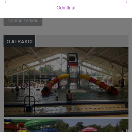
Odmítnut
Našli jste chybu nebo nám chcete doporučit novou atrakci
Nahlásit chybu
O ATRAKCI