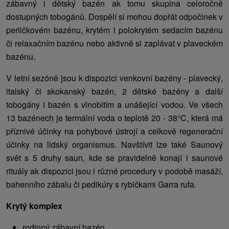
zábavný i dětský bazén ak tomu skupina celoročně
dostupných tobogánů. Dospělí si mohou dopřát odpočinek v
perličkovém bazénu, krytém i polokrytém sedacím bazénu
či relaxačním bazénu nebo aktivně si zaplávat v plaveckém
bazénu.
V letní sezóně jsou k dispozici venkovní bazény - plavecký,
italský či skokanský bazén, 2 dětské bazény a další
tobogány i bazén s vlnobitím a unášející vodou. Ve všech
13 bazénech je termální voda o teplotě 20 - 38°C, která má
příznivé účinky na pohybové ústrojí a celkově regenerační
účinky na lidský organismus. Navštívit lze také Saunový
svět s 5 druhy saun, kde se pravidelně konají i saunové
rituály ak dispozici jsou i různé procedury v podobě masáží,
bahenního zábalu či pedikúry s rybičkami Garra rufa.
Krytý komplex
rodinný zábavní bazén