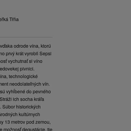
eľká Tŕňa
vďaka odrode vína, ktorú
íno prvý krát vyrobil Sepsi
sť vychutnať si víno
edovekej pivnici.
vína, technologické
iment neodolateľných vín.
é sú vyhĺbené do pevného
Stráži ich socha kráľa
. Súbor historických
rodných kultúrnych
bky 13 metrov pod zemou,
je možnosť degustácie, tie