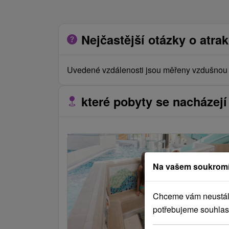
Nejčastější otázky o atrak
Uvedené vzdálenosti jsou měřeny vzdušnou č
které pobyty se nacházejí 
Na vašem soukromí
Chceme vám neustále 
potřebujeme souhlas