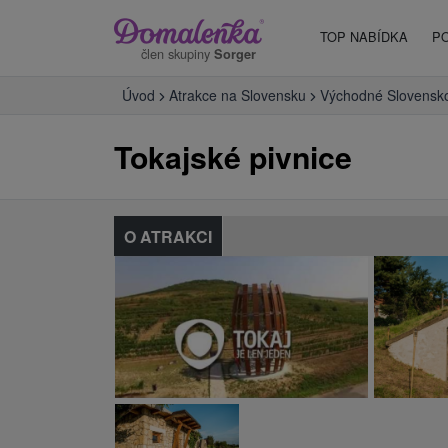
TOP NABÍDKA
P
člen skupiny
Sorger
Úvod
Atrakce na Slovensku
Východné Slovensk
Tokajské pivnice
O ATRAKCI