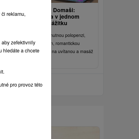
omantický pobyt na Domaši:
 či reklamu,
áska, relax a pohoda v jednom
ezapomenutelném zážitku
ijte si stylové ubytování, chutnou polopenzi,
aby zefektivnily
omezený wellness a bazén, romantickou
u hledáte a chcete
zdobu pokoje, láhev sektu na uvítanou a masáž
o oba.
t.
tné pro provoz této