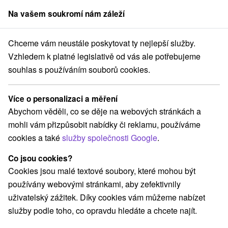
Na vašem soukromí nám záleží
člen skupiny
Sorger
Chceme vám neustále poskytovat ty nejlepší služby.
kraj
Demänovská Dolina
Túra na Ostredok z Demänovskej doliny
Vzhledem k platné legislativě od vás ale potřebujeme
souhlas s používáním souborů cookies.
Túra na Ostredok z Demänovskej
doliny
Více o personalizaci a měření
Abychom věděli, co se děje na webových stránkách a
Navigovat do místa
mohli vám přizpůsobit nabídky či reklamu, používáme
cookies a také
služby společnosti Google
.
GPS:
N +49° 10' 41''
Co jsou cookies?
E +19° 47' 36''
Cookies jsou malé textové soubory, které mohou být
používány webovými stránkami, aby zefektivnily
uživatelský zážitek. Díky cookies vám můžeme nabízet
služby podle toho, co opravdu hledáte a chcete najít.