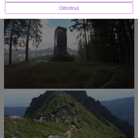
Odmítnut
O ATRAKCI