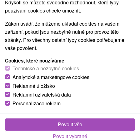
Kdykoli se můžete svobodně rozhodnout, které typy
používání cookies chcete umožnit.
Zákon uvádí, že můžeme ukládat cookies na vašem
zařízení, pokud jsou nezbytně nutné pro provoz této
stránky. Pro všechny ostatní typy cookies potřebujeme
vaše povolení.
Cookies, které používáme
Technické a nezbytné cookies
© OpenStreetMap
Analytické a marketingové cookies
Turistický region
Reklamné úložisko
Vysoké Tatry, Liptov, v Tatrách, Severné Slovensko, Žilinský
Reklamní uživatelská data
kraj, Západné Tatry, Račkova dolina
Personalizace reklam
Našli jste chybu nebo nám chcete doporučit novou atrakci
Povolit vše
Nahlásit chybu
Povolit vybrané