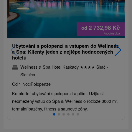
2 732,98
Kč
od
/noc/osoba
Ubytování s polopenzí a vstupem do Wellness
a Spa: Klienty jeden z nejlépe hodnocených
hotelů
Wellness & Spa Hotel Kaskady
★
★
★
★
Sliač -
Sielnica
Od 1 Noci
Polopenze
Komfortní ubytování s polopenzí a pitím. Užijte si
neomezený vstup do Spa & Wellness o rozloze 3000 m²,
termální bazény, fitness a saunové zóny.