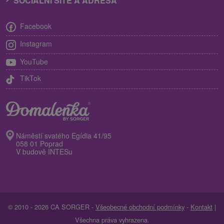
SOCIÁLNÍ SÍTĚ A ADRESA
Facebook
Instagram
YouTube
TikTok
Náměstí svatého Egídia 41/95
058 01 Poprad
V budově INTESu
© 2010 - 2026 CA SORGER -
Všeobecné obchodní podmínky
-
Kontakt
|
Všechna práva vyhrazena.