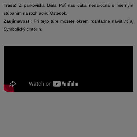
Trasa:
Z parkoviska Biela Púť nás čaká nenáročná s miernym
stúpaním na rozhľadňu Ostedok.
Zaujímavosti
: Pri tejto túre môžete okrem rozhľadne navštíviť aj
Symbolický cintorín.