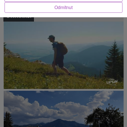
Odmítnut
O ATRAKCI