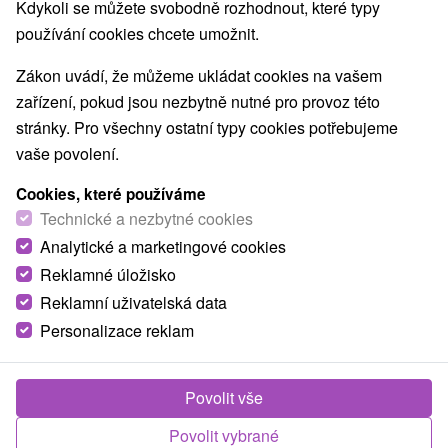
Kdykoli se můžete svobodně rozhodnout, které typy
používání cookies chcete umožnit.
Zákon uvádí, že můžeme ukládat cookies na vašem
zařízení, pokud jsou nezbytně nutné pro provoz této
stránky. Pro všechny ostatní typy cookies potřebujeme
vaše povolení.
Cookies, které používáme
Technické a nezbytné cookies
Analytické a marketingové cookies
© OpenStreetMap
Reklamné úložisko
Turistický region
Reklamní uživatelská data
Nízke Tatry, Liptov, v Tatrách, Severné Slovensko, Žilinský
Personalizace reklam
kraj, Liptovská Mara
Našli jste chybu nebo nám chcete doporučit novou atrakci
Povolit vše
Nahlásit chybu
Povolit vybrané