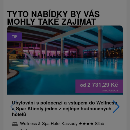
TYTO NABÍDKY BY VÁS
MOHLY TAKÉ ZAJÍMAT
TIP
2 731,29
Kč
od
/noc/osoba
Ubytování s polopenzí a vstupem do Wellness
a Spa: Klienty jeden z nejlépe hodnocených
hotelů
Wellness & Spa Hotel Kaskady
★
★
★
★
Sliač -