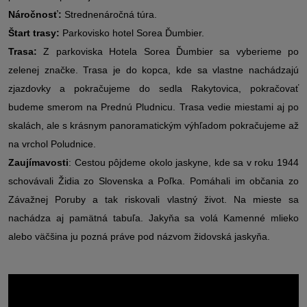
Náročnosť:
Strednenáročná túra.
Štart trasy:
Parkovisko hotel Sorea Ďumbier.
Trasa:
Z parkoviska Hotela Sorea Ďumbier sa vyberieme po
zelenej značke. Trasa je do kopca, kde sa vlastne nachádzajú
zjazdovky a pokračujeme do sedla Rakytovica, pokračovať
budeme smerom na Prednú Pludnicu. Trasa vedie miestami aj po
skalách, ale s krásnym panoramatickým výhľadom pokračujeme až
na vrchol Poludnice.
Zaujímavosti
:
Cestou pôjdeme okolo jaskyne, kde sa v roku 1944
schovávali Židia zo Slovenska a Poľka. Pomáhali im občania zo
Závažnej Poruby a tak riskovali vlastný život. Na mieste sa
nachádza aj pamätná tabuľa. Jakyňa sa volá Kamenné mlieko
alebo väčšina ju pozná práve pod názvom židovská jaskyňa.