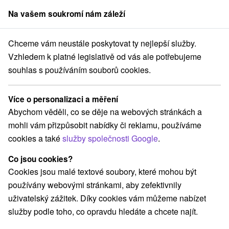
Na vašem soukromí nám záleží
člen skupiny
Sorger
Chceme vám neustále poskytovat ty nejlepší služby.
Žilinský kraj
Liptovský Ján
Túra na Poludnicu z Liptovského Jána
Vzhledem k platné legislativě od vás ale potřebujeme
souhlas s používáním souborů cookies.
Túra na Poludnicu z Liptovského
Jána
Více o personalizaci a měření
Abychom věděli, co se děje na webových stránkách a
Navigovat do místa
mohli vám přizpůsobit nabídky či reklamu, používáme
cookies a také
služby společnosti Google
.
Google recenze
GPS:
Co jsou cookies?
N +49° 1' 15.5''
Cookies jsou malé textové soubory, které mohou být
E +19° 37' 54.14''
používány webovými stránkami, aby zefektivnily
uživatelský zážitek. Díky cookies vám můžeme nabízet
služby podle toho, co opravdu hledáte a chcete najít.