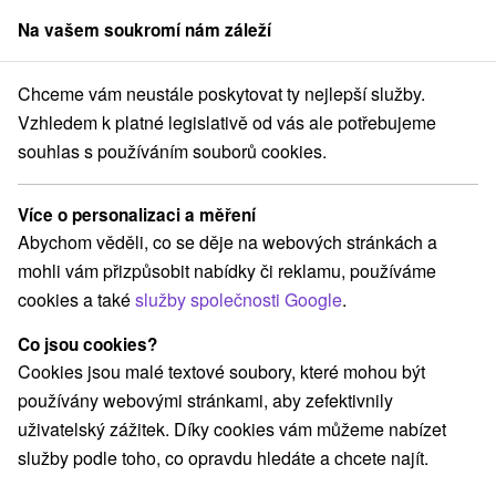
Na vašem soukromí nám záleží
člen skupiny
Sorger
Chceme vám neustále poskytovat ty nejlepší služby.
Atrakce na Slovensku
Túry a turistické chodníky
Pohronie
Vzhledem k platné legislativě od vás ale potřebujeme
souhlas s používáním souborů cookies.
Túry a turistické chodníky Pohronie
Více o personalizaci a měření
Kategorie
Abychom věděli, co se děje na webových stránkách a
mohli vám přizpůsobit nabídky či reklamu, používáme
Všechny kategorie
Aquaparky, kúpaliská
(4)
cookies a také
služby společnosti Google
.
Túry a turistické chodníky
(8)
Amfiteátre a kiná v prírode
Golfové ihriská
(2)
(1)
Co jsou cookies?
Pramene
Mestské a zámocké parky
(4)
(2)
Cookies jsou malé textové soubory, které mohou být
Architektonické stavby
Sakrálne miesta
(2)
(2)
používány webovými stránkami, aby zefektivnily
Kaštiele
Jazda na koni
(2)
(1)
uživatelský zážitek. Díky cookies vám můžeme nabízet
Hrady, zámky, zrúcaniny
(11)
služby podle toho, co opravdu hledáte a chcete najít.
Vyhliadkové veže a chodníky
(1)