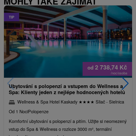
MOHLY TAKÉ ZAJÍMAT
TIP
2 738,74
Kč
od
/noc/osoba
Ubytování s polopenzí a vstupem do Wellness a
Spa: Klienty jeden z nejlépe hodnocených hotelů
Wellness & Spa Hotel Kaskady
★
★
★
★
Sliač - Sielnica
Od 1 Noci
Polopenze
Komfortní ubytování s polopenzí a pitím. Užijte si neomezený
vstup do Spa & Wellness o rozloze 3000 m², termální