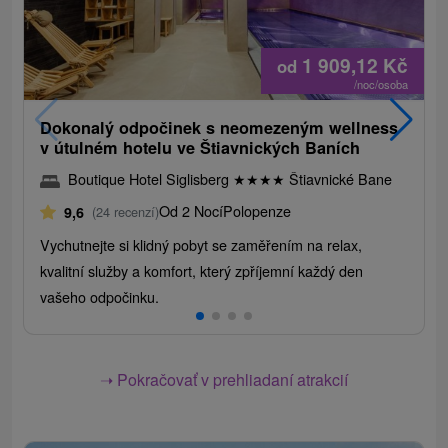
1 909,12
Kč
od
/noc/osoba
Dokonalý odpočinek s neomezeným wellness
v útulném hotelu ve Štiavnických Baních
Boutique Hotel Siglisberg
★
★
★
★
Štiavnické Bane
Od 2 Nocí
Polopenze
9,6
(24 recenzí)
Vychutnejte si klidný pobyt se zaměřením na relax,
kvalitní služby a komfort, který zpříjemní každý den
vašeho odpočinku.
➝ Pokračovať v prehliadaní atrakcií