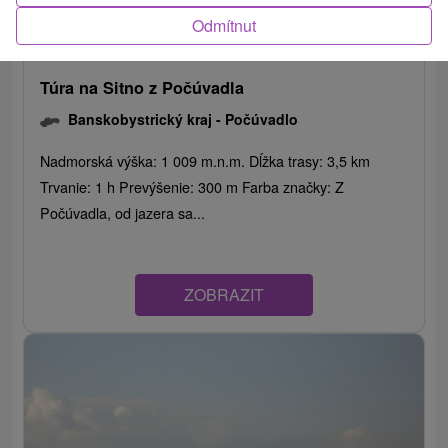
Odmítnut
Túra na Sitno z Počúvadla
Banskobystrický kraj -
Počúvadlo
Nadmorská výška: 1 009 m.n.m. Dĺžka trasy: 3,5 km
Trvanie: 1 h Prevýšenie: 300 m Farba značky: Z
Počúvadla, od jazera sa...
ZOBRAZIT