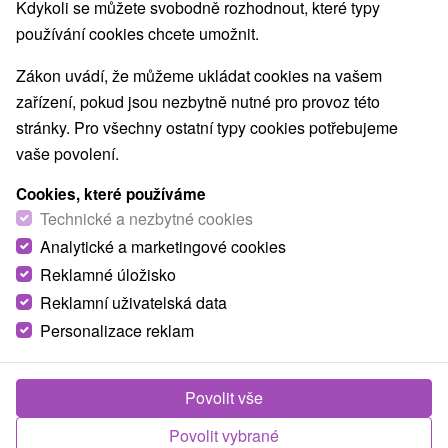
Kdykoli se můžete svobodně rozhodnout, které typy
Planetária a observatória
(1)
používání cookies chcete umožnit.
Jazerá, plesá, vodné nádrže
Drevené kostolíky
(4)
(1)
Vodopády
Pamätníky
Technické pamiatky
(2)
(1)
(5)
Zákon uvádí, že můžeme ukládat cookies na vašem
Atrakce s dětmi
Štíty
Botanické záhrady
(12)
(1)
(3)
zařízení, pokud jsou nezbytně nutné pro provoz této
ZOO a zvieracie farmy
Múzeá a galérie
(1)
(7)
stránky. Pro všechny ostatní typy cookies potřebujeme
Turistické atrakcie
Adrenalinové atrakcie
(19)
(1)
vaše povolení.
Cookies, které používáme
Obce a města
Technické a nezbytné cookies
Banská Štiavnica
(2)
Žiar nad Hronom
(1)
Analytické a marketingové cookies
Reklamné úložisko
Reklamní uživatelská data
Personalizace reklam
Povolit vše
Povolit vybrané