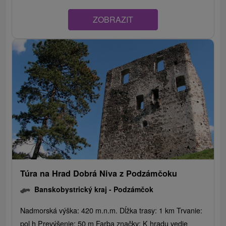
ZOBRAZIT
Túra na Hrad Dobrá Niva z Podzámčoku
Banskobystrický kraj -
Podzámčok
Nadmorská výška: 420 m.n.m. Dĺžka trasy: 1 km Trvanie:
pol h Prevýšenie: 50 m Farba značky: K hradu vedie