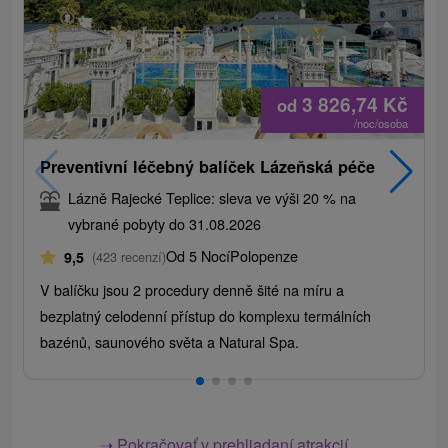
3 826,74
Kč
od
/noc/osoba
Preventivní léčebný balíček Lázeňská péče
Lázně Rajecké Teplice: sleva ve výši 20 % na
vybrané pobyty do 31.08.2026
Od 5 Nocí
Polopenze
9,5
(423 recenzí)
V balíčku jsou 2 procedury denně šité na míru a
bezplatný celodenní přístup do komplexu termálních
bazénů, saunového světa a Natural Spa.
➝ Pokračovať v prehliadaní atrakcií