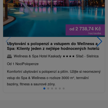
2 738,74
Kč
od
/noc/osoba
Ubytování s polopenzí a vstupem do Wellness a
Spa: Klienty jeden z nejlépe hodnocených hotelů
Wellness & Spa Hotel Kaskady
★
★
★
★
Sliač - Sielnica
Od 1 Noci
Polopenze
Komfortní ubytování s polopenzí a pitím. Užijte si neomezený
vstup do Spa & Wellness o rozloze 3000 m², termální
bazény, fitness a saunové zóny.