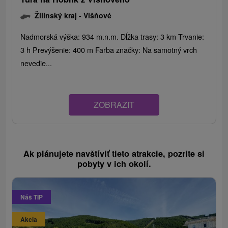
Žilinský kraj -
Višňové
Nadmorská výška: 934 m.n.m. Dĺžka trasy: 3 km Trvanie:
3 h Prevýšenie: 400 m Farba značky: Na samotný vrch
nevedie...
ZOBRAZIT
Ak plánujete navštíviť tieto atrakcie, pozrite si
pobyty v ich okolí.
Náš TIP
Akcia