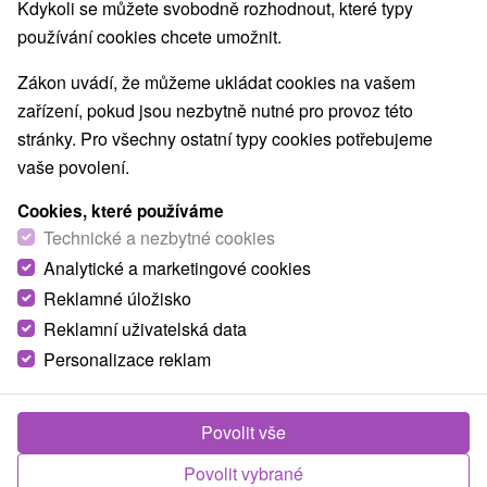
Kdykoli se můžete svobodně rozhodnout, které typy
používání cookies chcete umožnit.
Obce a města
Zákon uvádí, že můžeme ukládat cookies na vašem
Višňové
(1)
Fačkov
(1)
zařízení, pokud jsou nezbytně nutné pro provoz této
stránky. Pro všechny ostatní typy cookies potřebujeme
vaše povolení.
Cookies, které používáme
Technické a nezbytné cookies
Analytické a marketingové cookies
Reklamné úložisko
Reklamní uživatelská data
Personalizace reklam
Túra na Kľak z Fačkova
Povolit vše
Žilinský kraj -
Fačkov
Povolit vybrané