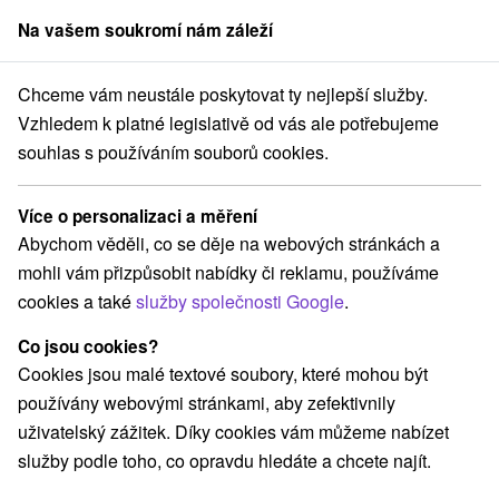
Na vašem soukromí nám záleží
člen skupiny
Sorger
Chceme vám neustále poskytovat ty nejlepší služby.
Atrakce na Slovensku
Túry a turistické chodníky
Rajecká dolina
Vzhledem k platné legislativě od vás ale potřebujeme
souhlas s používáním souborů cookies.
Túry a turistické chodníky Rajecká
dolina
Více o personalizaci a měření
Abychom věděli, co se děje na webových stránkách a
Kategorie
mohli vám přizpůsobit nabídky či reklamu, používáme
cookies a také
služby společnosti Google
.
Všechny kategorie
Jaskyne
(1)
Adrenalinové atrakcie
Turistické atrakcie
(1)
(3)
Co jsou cookies?
Múzeá a galérie
Štíty
Atrakce s dětmi
(1)
(1)
(4)
Cookies jsou malé textové soubory, které mohou být
Technické pamiatky
Vodopády
(1)
(1)
používány webovými stránkami, aby zefektivnily
Aquaparky, kúpaliská
Hrady, zámky, zrúcaniny
(2)
(1)
uživatelský zážitek. Díky cookies vám můžeme nabízet
Šport
Skanzeny
Pramene
(1)
(1)
(1)
služby podle toho, co opravdu hledáte a chcete najít.
Túry a turistické chodníky
(2)