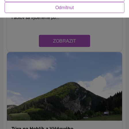
Nadmorská výška: 1 352 m.n.m. Dĺžka trasy: 5 km
Odmítnut
Trvanie: 3 h Prevýšenie: 880 m Farba značky: Z obce
Fačkov sa vyberieme po...
ZOBRAZIT
Túra na Hoblík z Višňového