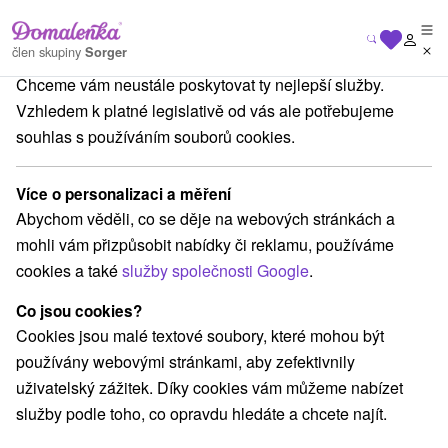
Na vašem soukromí nám záleží
člen skupiny
Sorger
Chceme vám neustále poskytovat ty nejlepší služby.
redné Slovensko
Žilinský kraj
Terchová
Veľký Kriváň Malá Fatra
Vzhledem k platné legislativě od vás ale potřebujeme
souhlas s používáním souborů cookies.
Veľký Kriváň Malá Fatra
Více o personalizaci a měření
Domovská stránka
Navigovat do místa
Abychom věděli, co se děje na webových stránkách a
mohli vám přizpůsobit nabídky či reklamu, používáme
Facebook
cookies a také
služby společnosti Google
.
Google recenze
Co jsou cookies?
Malá Fatra
GPS:
Cookies jsou malé textové soubory, které mohou být
N +49° 11' 14.73''
používány webovými stránkami, aby zefektivnily
E +19° 1' 51.83''
uživatelský zážitek. Díky cookies vám můžeme nabízet
služby podle toho, co opravdu hledáte a chcete najít.