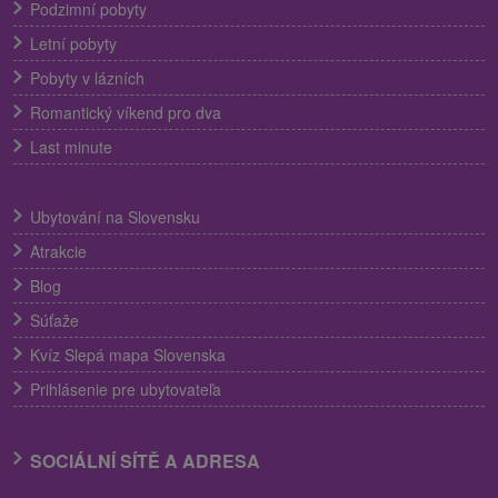
Podzimní pobyty
Letní pobyty
Pobyty v lázních
Romantický víkend pro dva
Last minute
Ubytování na Slovensku
Atrakcie
Blog
Súťaže
Kvíz Slepá mapa Slovenska
Prihlásenie pre ubytovateľa
SOCIÁLNÍ SÍTĚ A ADRESA