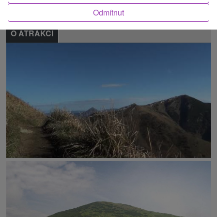
Odmítnut
O ATRAKCI