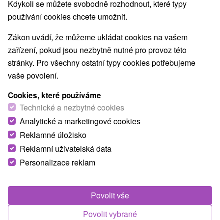
Kdykoli se můžete svobodně rozhodnout, které typy
používání cookies chcete umožnit.
Zákon uvádí, že můžeme ukládat cookies na vašem
zařízení, pokud jsou nezbytně nutné pro provoz této
stránky. Pro všechny ostatní typy cookies potřebujeme
vaše povolení.
Cookies, které používáme
Technické a nezbytné cookies
Analytické a marketingové cookies
© OpenStreetMap
Reklamné úložisko
Reklamní uživatelská data
Turistický region
Malá Fatra, Horné Považie, Severné Slovensko, Žilinský
Personalizace reklam
kraj, Vrátna dolina
Povolit vše
Našli jste chybu nebo nám chcete doporučit novou atrakci
Povolit vybrané
Nahlásit chybu