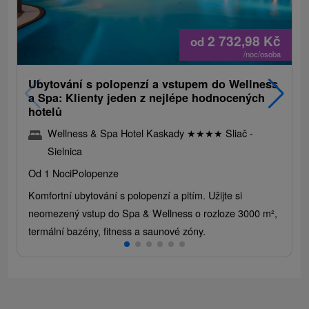
2 732,98
Kč
od
/noc/osoba
Ubytování s polopenzí a vstupem do Wellness
a Spa: Klienty jeden z nejlépe hodnocených
hotelů
Wellness & Spa Hotel Kaskady
★
★
★
★
Sliač -
Sielnica
Od 1 Noci
Polopenze
Komfortní ubytování s polopenzí a pitím. Užijte si
neomezený vstup do Spa & Wellness o rozloze 3000 m²,
termální bazény, fitness a saunové zóny.