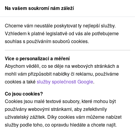
Na vašem soukromí nám záleží
člen skupiny
Sorger
Chceme vám neustále poskytovat ty nejlepší služby.
vensku
Východné Slovensko
Košický kraj
Vinné
Viniansky hrad
Vzhledem k platné legislativě od vás ale potřebujeme
souhlas s používáním souborů cookies.
Viniansky hrad
Více o personalizaci a měření
Domovská stránka
Navigovat do místa
Abychom věděli, co se děje na webových stránkách a
mohli vám přizpůsobit nabídky či reklamu, používáme
+421 905 850 944
cookies a také
služby společnosti Google
.
zemplinskehrady@gmail.com
Co jsou cookies?
Facebook
Cookies jsou malé textové soubory, které mohou být
používány webovými stránkami, aby zefektivnily
Google recenze
uživatelský zážitek. Díky cookies vám můžeme nabízet
072 31 Vinné
GPS:
služby podle toho, co opravdu hledáte a chcete najít.
N +48° 49' 12.79''
E +21° 56' 59.84''