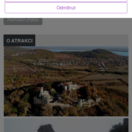
Našli jste chybu nebo nám chcete doporučit novou atrakci
Odmítnut
Nahlásit chybu
O ATRAKCI