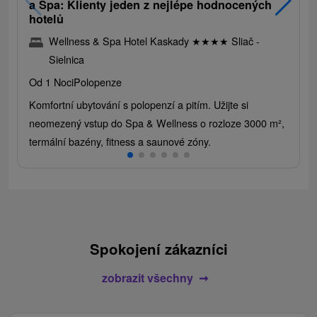
a Spa: Klienty jeden z nejlépe hodnocených
hotelů
Wellness & Spa Hotel Kaskady
★
★
★
★
Sliač -
Sielnica
Od 1 Noci
Polopenze
Komfortní ubytování s polopenzí a pitím. Užijte si
neomezený vstup do Spa & Wellness o rozloze 3000 m²,
termální bazény, fitness a saunové zóny.
Spokojení zákazníci
zobrazit všechny