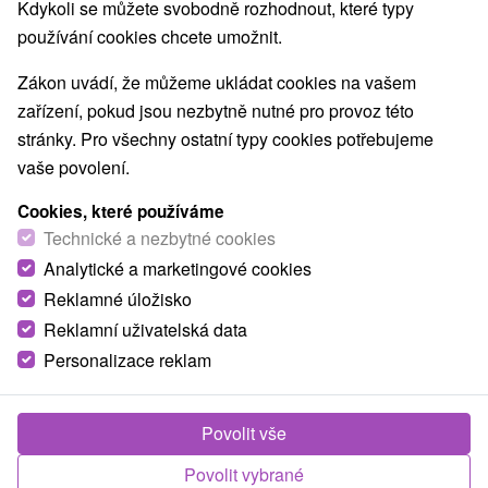
Kdykoli se můžete svobodně rozhodnout, které typy
používání cookies chcete umožnit.
Zákon uvádí, že můžeme ukládat cookies na vašem
zařízení, pokud jsou nezbytně nutné pro provoz této
stránky. Pro všechny ostatní typy cookies potřebujeme
vaše povolení.
Cookies, které používáme
Technické a nezbytné cookies
Analytické a marketingové cookies
Reklamné úložisko
Reklamní uživatelská data
Personalizace reklam
© OpenStreetMap
Turistický region
Východné Slovensko, Dolný Zemplín, Vihorlatské vrchy,
Povolit vše
Zemplín, Zemplínska Šírava, Košický kraj
Povolit vybrané