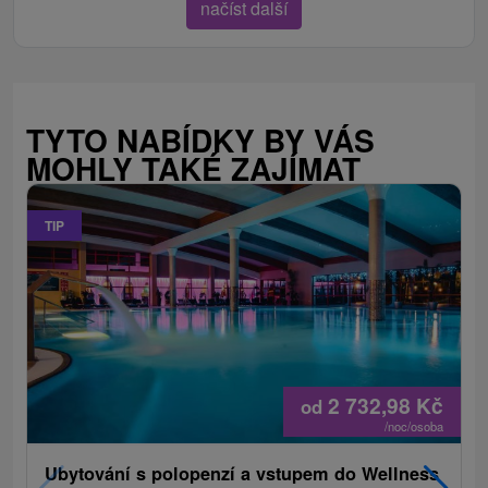
načíst další
TYTO NABÍDKY BY VÁS
MOHLY TAKÉ ZAJÍMAT
TIP
2 732,98
Kč
od
/noc/osoba
Ubytování s polopenzí a vstupem do Wellness