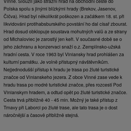
Vinné. Sloužil jako strážní hrad na obchodní cestě do
Polska spolu s jinými blízkými hrady (Brekov, Jasenov,
Čičva). Hrad byl několikrát poškozen a začátkem 18. st. při
likvidováni protihabsburského povstání ho dal císař zbourat.
Hrad dosud obklopuje soustava mohutných valů a ze strany
od Michaloviec je zarostlý jen keři. V současné době se o
jeho záchranu a konzervaci snaží o.z. Zemplínsko-užská
hradní cesta. V roce 1963 byl Viniansky hrad prohlášen za
kulturní památku. Je volně přístupný návštěvníkům.
Nejjednodušší přístup k hradu je trasa po žluté turistické
značce od Vinianskeho jezera. Z obce Vinné zase vede k
hradu trasa po modré turistické značce, přes rozcestí Pod
Vinianskym hradem, a odtud opět po žluté turistické značce.
Cesta trvá přibližně 40 - 45 min. Možný je také přístup z
Trnavy při Laborci po žluté trase, ale tato trasa je o dost
náročnější a časově přibližně stejná.