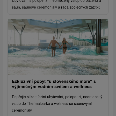
Ubytování s polopenzí, neomezený vstup do bazénů a
saun, saunové ceremoniály a řada společných zážitků.
Exkluzivní pobyt "u slovenského moře" s
výjimečným vodním světem a wellness
Dopřejte si komfortní ubytování, polopenzi, neomezený
vstup do Thermalparku a wellness se saunovými
ceremoniály.