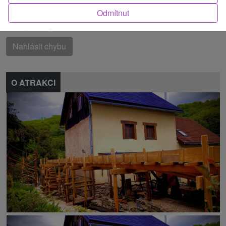
vrchy
Odmítnut
Našli jste chybu nebo nám chcete doporučit novou atrakci
Nahlásit chybu
O ATRAKCI