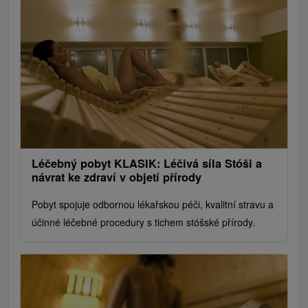
Léčebný pobyt KLASIK: Léčivá síla Stóši a
návrat ke zdraví v objetí přírody
Pobyt spojuje odbornou lékařskou péči, kvalitní stravu a
účinné léčebné procedury s tichem stóšské přírody.