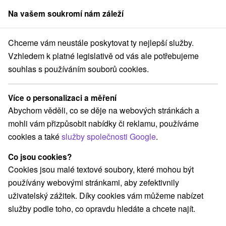
Na vašem soukromí nám záleží
člen skupiny
Sorger
Chceme vám neustále poskytovat ty nejlepší služby.
ensko
Košický kraj
Kováčová
Vodní mlýn Kováčová při Rožňavě
Vzhledem k platné legislativě od vás ale potřebujeme
souhlas s používáním souborů cookies.
Vodní mlýn Kováčová při Rožňavě
Více o personalizaci a měření
Domovská stránka
Navigovat do místa
Abychom věděli, co se děje na webových stránkách a
mohli vám přizpůsobit nabídky či reklamu, používáme
+421 949 306 413, +421 944 596 047
cookies a také
služby společnosti Google
.
lyocsa@yahoo.com
Co jsou cookies?
Facebook
Cookies jsou malé textové soubory, které mohou být
používány webovými stránkami, aby zefektivnily
Google recenze
uživatelský zážitek. Díky cookies vám můžeme nabízet
Kováčová 60
GPS:
služby podle toho, co opravdu hledáte a chcete najít.
049 42 Kováčová
N +48° 38' 29.04''
E +20° 41' 55.85''