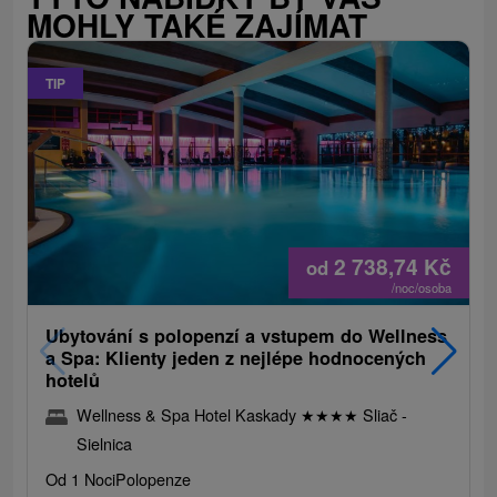
MOHLY TAKÉ ZAJÍMAT
TIP
2 738,74
Kč
od
/noc/osoba
Ubytování s polopenzí a vstupem do Wellness
a Spa: Klienty jeden z nejlépe hodnocených
hotelů
Wellness & Spa Hotel Kaskady
★
★
★
★
Sliač -
Sielnica
Od 1 Noci
Polopenze