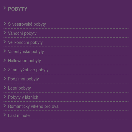
POBYTY
Silvestrovské pobyty
Vánoční pobyty
Velikonoční pobyty
Valentýnské pobyty
Halloween pobyty
Zimní lyžařské pobyty
Podzimní pobyty
Letní pobyty
Pobyty v lázních
Romantický víkend pro dva
Last minute