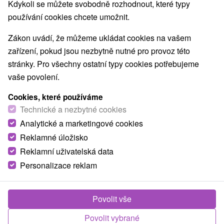
Kdykoli se můžete svobodně rozhodnout, které typy
používání cookies chcete umožnit.
Zákon uvádí, že můžeme ukládat cookies na vašem
zařízení, pokud jsou nezbytně nutné pro provoz této
stránky. Pro všechny ostatní typy cookies potřebujeme
vaše povolení.
Cookies, které používáme
Technické a nezbytné cookies
Analytické a marketingové cookies
Reklamné úložisko
Reklamní uživatelská data
Personalizace reklam
© OpenStreetMap
Turistický region
Východné Slovensko, Gemer, Košický kraj, Revúcka
Povolit vše
vrchovina, Slovenské rudohorie, Slovenský Kras, Volovské
Povolit vybrané