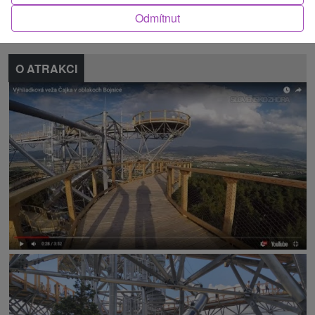
Nahlásit chybu
Odmítnut
O ATRAKCI