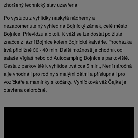
zhoršený technický stav uzavřena.
Po výstupu z vyhlídky naskýtá nádherný a
nezapomenutelný výhled na Bojnický zámek, celé město
Bojnice, Prievidzu a okolí. K věži se lze dostat po žluté
značce z lázní Bojnice kolem Bojnické kalvárie. Procházka
trvá přibližně 30 - 40 min. Další možností je chodník od
salaše Vigľaš nebo od Autocamping Bojnice s parkoviště.
Cesta z parkoviště k vyhlídce trvá cca 5 min., Není náročná
a je vhodná i pro rodiny s malými dětmi a přístupná i pro
vozíčkáře a maminky s kočárky. Vyhlídková věž Čajka je
otevřena celoročně.