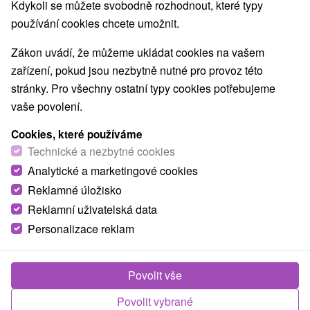
Kdykoli se můžete svobodně rozhodnout, které typy
používání cookies chcete umožnit.
Zákon uvádí, že můžeme ukládat cookies na vašem
zařízení, pokud jsou nezbytně nutné pro provoz této
stránky. Pro všechny ostatní typy cookies potřebujeme
vaše povolení.
Cookies, které používáme
Technické a nezbytné cookies
Analytické a marketingové cookies
Reklamné úložisko
© OpenStreetMap
Reklamní uživatelská data
Personalizace reklam
Turistický region
Stredné Slovensko, Západné Slovensko, Horná Nitra,
Vtáčnik, Strážovské vrchy, Ponitrie, Trenčiansky kraj
Povolit vše
Našli jste chybu nebo nám chcete doporučit novou atrakci
Povolit vybrané