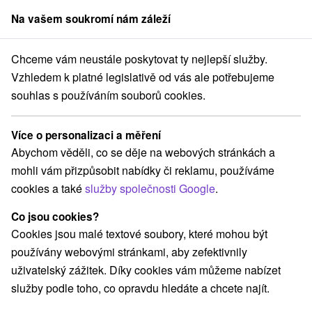
Na vašem soukromí nám záleží
člen skupiny
Sorger
Chceme vám neustále poskytovat ty nejlepší služby.
renčiansky kraj
Bojnice
Vyhlídková věž Bojnice - Čajka v oblacích
Vzhledem k platné legislativě od vás ale potřebujeme
souhlas s používáním souborů cookies.
Vyhlídková věž Bojnice - Čajka v
oblacích
Více o personalizaci a měření
Abychom věděli, co se děje na webových stránkách a
Navigovat do místa
mohli vám přizpůsobit nabídky či reklamu, používáme
cookies a také
služby společnosti Google
.
Facebook
Co jsou cookies?
Google recenze
Cookies jsou malé textové soubory, které mohou být
972 01 Bojnice
GPS:
používány webovými stránkami, aby zefektivnily
N +48° 47' 8.44''
uživatelský zážitek. Díky cookies vám můžeme nabízet
E +18° 33' 54.55''
služby podle toho, co opravdu hledáte a chcete najít.