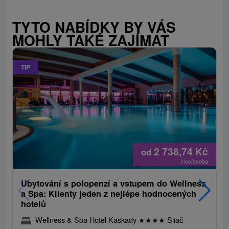
TYTO NABÍDKY BY VÁS
MOHLY TAKÉ ZAJÍMAT
TIP
2 738,74
Kč
od
/noc/osoba
Ubytování s polopenzí a vstupem do Wellness
a Spa: Klienty jeden z nejlépe hodnocených
hotelů
Wellness & Spa Hotel Kaskady
★
★
★
★
Sliač -