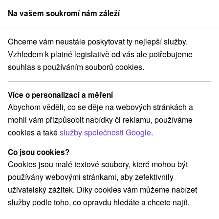
Na vašem soukromí nám záleží
člen skupiny
Sorger
Chceme vám neustále poskytovat ty nejlepší služby.
Východné Slovensko
Prešovský kraj
Vysoké Tatry
Zelené pleso
Vzhledem k platné legislativě od vás ale potřebujeme
souhlas s používáním souborů cookies.
Zelené pleso
Více o personalizaci a měření
Navigovat do místa
Abychom věděli, co se děje na webových stránkách a
mohli vám přizpůsobit nabídky či reklamu, používáme
Facebook
cookies a také
služby společnosti Google
.
Google recenze
Co jsou cookies?
059 60 Vysoké Tatry
GPS:
Cookies jsou malé textové soubory, které mohou být
N +49° 12' 34.89''
používány webovými stránkami, aby zefektivnily
E +20° 13' 13.29''
uživatelský zážitek. Díky cookies vám můžeme nabízet
služby podle toho, co opravdu hledáte a chcete najít.