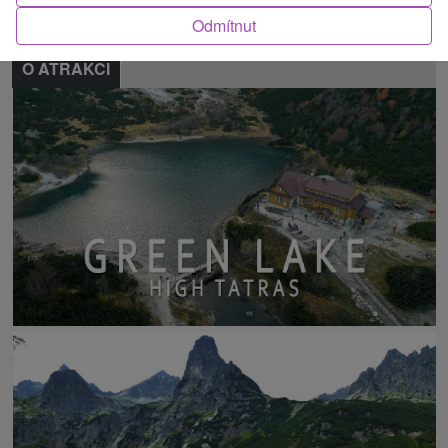
Odmítnut
O ATRAKCI