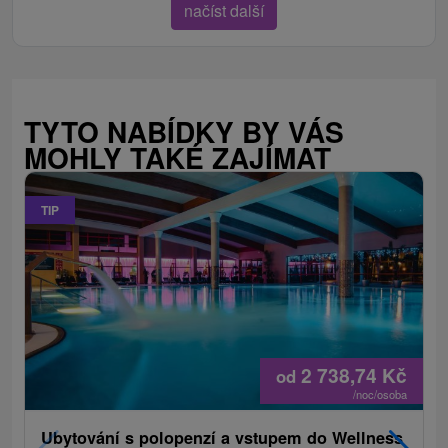
načíst další
TYTO NABÍDKY BY VÁS
MOHLY TAKÉ ZAJÍMAT
TIP
2 738,74
Kč
od
/noc/osoba
Ubytování s polopenzí a vstupem do Wellness