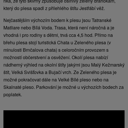
říká, že tyto skvrny způsobuje oslnivý zelený drahokam,
který do plesa spadl z přilehlého štítu Jestřábí věž.
Nejčastějším výchozím bodem k plesu jsou Tatranské
Matliare nebo Bílá Voda. Trasa, která není náročná a je
vhodná i pro rodiny s dětmi, trvá cca 4,5 hod. Přímo na
břehu plesa stojí turistická Chata u Zeleného plesa (v
minulosti Brnčalova chata) s celoročním provozem s
možností občerstvení a osvěžení. Okolí plesa nabízí
nádherný výhled na okolní štíty jakými jsou Malý Kežmarský
štít, Velká Svišťovka a Bujačí vrch. Ze Zeleného plesa je
možné pokračovat dále na Velké Bílé pleso nebo na
Skalnaté pleso. Parkování je možné u výchozích bodech za
poplatek.