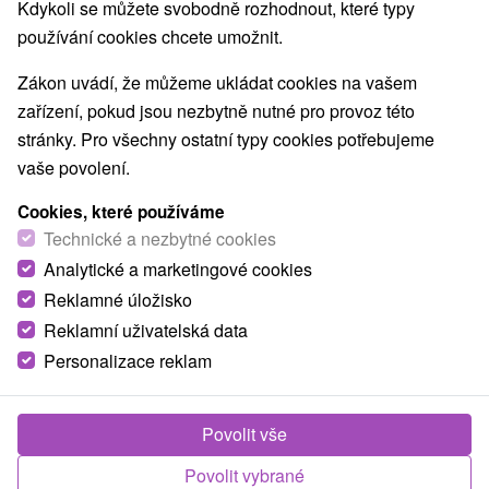
Kdykoli se můžete svobodně rozhodnout, které typy
používání cookies chcete umožnit.
Zákon uvádí, že můžeme ukládat cookies na vašem
zařízení, pokud jsou nezbytně nutné pro provoz této
stránky. Pro všechny ostatní typy cookies potřebujeme
vaše povolení.
Cookies, které používáme
Technické a nezbytné cookies
Analytické a marketingové cookies
© OpenStreetMap
Reklamné úložisko
Turistický region
Reklamní uživatelská data
Vysoké Tatry, v Tatrách, Východné Slovensko, Prešovský
Personalizace reklam
kraj
Povolit vše
Našli jste chybu nebo nám chcete doporučit novou atrakci
Povolit vybrané
Nahlásit chybu