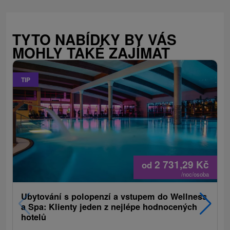
TYTO NABÍDKY BY VÁS
MOHLY TAKÉ ZAJÍMAT
TIP
2 731,29
Kč
od
/noc/osoba
Ubytování s polopenzí a vstupem do Wellness
a Spa: Klienty jeden z nejlépe hodnocených
hotelů