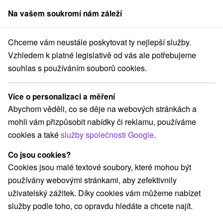
Na vašem soukromí nám záleží
člen skupiny
Sorger
Chceme vám neustále poskytovat ty nejlepší služby.
ojš
1 772 Žilinský Baťův kanál - Splavy na biokoridoru u Vodního díla.
Vzhledem k platné legislativě od vás ale potřebujeme
souhlas s používáním souborů cookies.
1 772 Žilinský Baťův kanál - Splavy
na biokoridoru u Vodního díla.
Více o personalizaci a měření
Abychom věděli, co se děje na webových stránkách a
Navigovat do místa
mohli vám přizpůsobit nabídky či reklamu, používáme
cookies a také
služby společnosti Google
.
+421 901 772 111
Co jsou cookies?
batovkanalzilina@gmail.com
Cookies jsou malé textové soubory, které mohou být
Facebook
používány webovými stránkami, aby zefektivnily
uživatelský zážitek. Díky cookies vám můžeme nabízet
Žilinský Baťov kanál
GPS:
služby podle toho, co opravdu hledáte a chcete najít.
Vodné dielo Žilina
N +49° 13' 28.64''
010 01 Mojš
E +18° 44' 26.12''