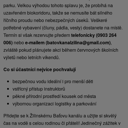
parku. Velkou výhodou tohoto splavu je, že probíhá na
uzavřeném biokoridoru, takže se nemusíte bát silného
říčního proudu nebo nebezpečných úseků. Veškeré
potřebné vybavení (čluny, pádla, vesty) dostanete na místě.
Termín si však rezervujte předem
telefonicky (0903 264
006)
nebo
e-mailem (batovkanalzilina@gmail.com)
,
zvláště pokud plánujete akci během červnových školních
výletů nebo letních víkendů.
Co si účastníci nejvíce pochvalují
bezpečnou vodu ideální i pro menší děti
vstřícný přístup instruktorů
pěkné přírodní prostředí kousek od města
výbornou organizaci logistiky a parkování
Přidejte se k Žilinskému Baťovu kanálu a užijte si skvělý
čas na vodě s celou rodinou či přáteli! Jedinečný zážitek v