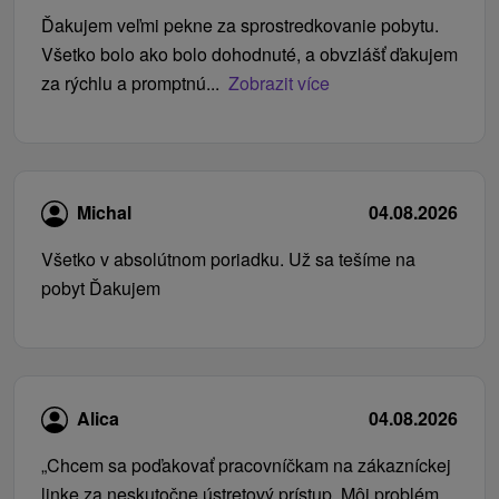
Ďakujem veľmi pekne za sprostredkovanie pobytu.
Všetko bolo ako bolo dohodnuté, a obvzlášť ďakujem
za rýchlu a promptnú...
Zobrazit více
Michal
04.08.2026
Všetko v absolútnom poriadku. Už sa tešíme na
pobyt Ďakujem
Alica
04.08.2026
„Chcem sa poďakovať pracovníčkam na zákazníckej
linke za neskutočne ústretový prístup. Môj problém