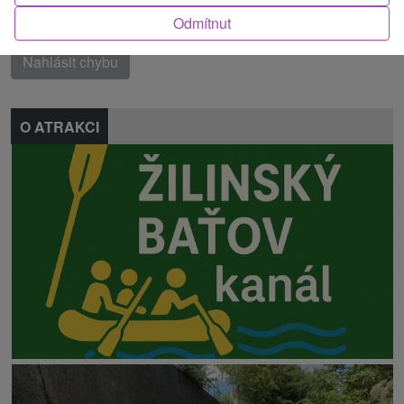
Odmítnut
Našli jste chybu nebo nám chcete doporučit novou atrakci
Nahlásit chybu
O ATRAKCI