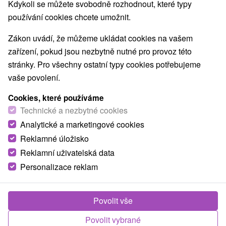
Kdykoli se můžete svobodně rozhodnout, které typy
používání cookies chcete umožnit.
Zákon uvádí, že můžeme ukládat cookies na vašem
zařízení, pokud jsou nezbytně nutné pro provoz této
7 lyžiarskych stredísk na Slovensku, ktoré sa
stránky. Pro všechny ostatní typy cookies potřebujeme
oplatí navštíviť
vaše povolení.
Táňa Žifčáková
04. 01. 2024
Vysoké Tatry
,
Nízke Tatry
,
Koronavírus
Cookies, které používáme
K pravej zime patria lyže a Slovensko je plné
Technické a nezbytné cookies
príležitostí ako si užiť radosť z jazdy. Zdravý horský
Analytické a marketingové cookies
vzduch, upravené trate a lákavé sprievodné aktivity
Reklamné úložisko
v našich ski centrách čakajú len na vás. Vzhľadom
Reklamní uživatelská data
na aktuálnu...
Personalizace reklam
Povolit vše
Povolit vybrané