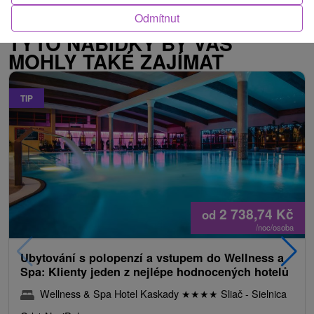
Odmítnut
TYTO NABÍDKY BY VÁS
MOHLY TAKÉ ZAJÍMAT
TIP
2 738,74
Kč
od
/noc/osoba
Ubytování s polopenzí a vstupem do Wellness a
Spa: Klienty jeden z nejlépe hodnocených hotelů
Wellness & Spa Hotel Kaskady
★
★
★
★
Sliač - Sielnica