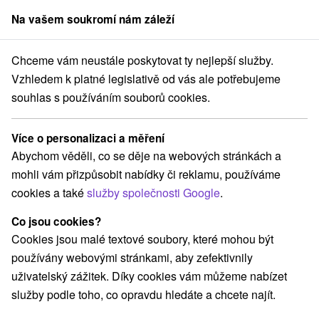
Na vašem soukromí nám záleží
člen skupiny
Sorger
Chceme vám neustále poskytovat ty nejlepší služby.
Blog
Koronavírus
Vzhledem k platné legislativě od vás ale potřebujeme
souhlas s používáním souborů cookies.
Koronavírus
Více o personalizaci a měření
Kategorie
Abychom věděli, co se děje na webových stránkách a
mohli vám přizpůsobit nabídky či reklamu, používáme
Všechny kategorie
Pobyty
Vysoké Tatry
(19)
(18)
cookies a také
služby společnosti Google
.
Nízke Tatry
Koronavírus
Kúpele
(14)
(1)
(7)
Co jsou cookies?
Cookies jsou malé textové soubory, které mohou být
používány webovými stránkami, aby zefektivnily
uživatelský zážitek. Díky cookies vám můžeme nabízet
služby podle toho, co opravdu hledáte a chcete najít.