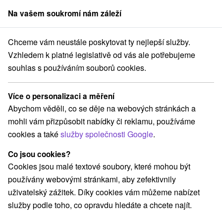
Na vašem soukromí nám záleží
člen skupiny
Sorger
Chceme vám neustále poskytovat ty nejlepší služby.
né Slovensko
Žilinský kraj
Oščadnica
Chalet Martina Oščadnica
Vzhledem k platné legislativě od vás ale potřebujeme
souhlas s používáním souborů cookies.
Chalet Martina Oščadnica
Oščadnica
Více o personalizaci a měření
Abychom věděli, co se děje na webových stránkách a
mohli vám přizpůsobit nabídky či reklamu, používáme
REZERVACE A VÝBĚR POBYTU
cookies a také
služby společnosti Google
.
Kontaktujte přímo ubytovatele.
Co jsou cookies?
Navigovat do místa
Cookies jsou malé textové soubory, které mohou být
používány webovými stránkami, aby zefektivnily
O ZAŘÍZENÍ
VYBAVENÍ
uživatelský zážitek. Díky cookies vám můžeme nabízet
služby podle toho, co opravdu hledáte a chcete najít.