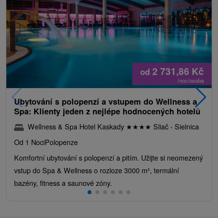
2 731,86
Kč
od
/noc/osoba
Ubytování s polopenzí a vstupem do Wellness a
Spa: Klienty jeden z nejlépe hodnocených hotelů
Wellness & Spa Hotel Kaskady
★
★
★
★
Sliač - Sielnica
Od 1 Noci
Polopenze
Komfortní ubytování s polopenzí a pitím. Užijte si neomezený
vstup do Spa & Wellness o rozloze 3000 m², termální
bazény, fitness a saunové zóny.