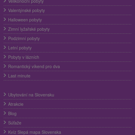
Velikonoční pobyty
Valentýnské pobyty
Halloween pobyty
Zimní lyžařské pobyty
Podzimní pobyty
Letní pobyty
Pobyty v lázních
Romantický víkend pro dva
Last minute
Ubytování na Slovensku
Atrakcie
Blog
Súťaže
Kvíz Slepá mapa Slovenska