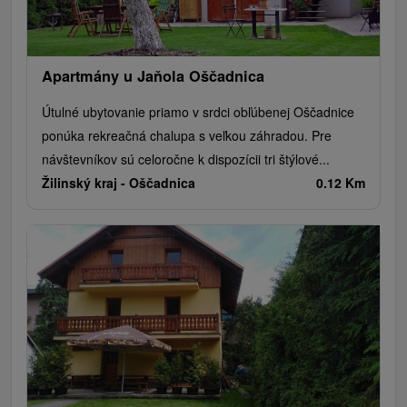
Apartmány u Jaňola Oščadnica
Útulné ubytovanie priamo v srdci obľúbenej Oščadnice
ponúka rekreačná chalupa s veľkou záhradou. Pre
návštevníkov sú celoročne k dispozícii tri štýlové...
Žilinský kraj -
Oščadnica
0.12 Km