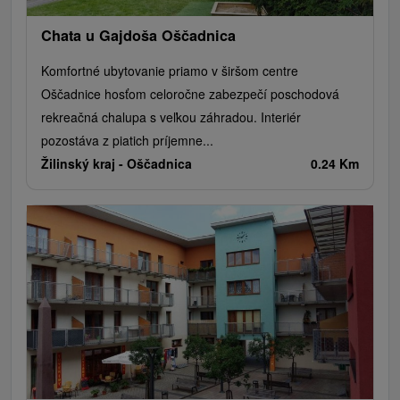
Chata u Gajdoša Oščadnica
Komfortné ubytovanie priamo v širšom centre
Oščadnice hosťom celoročne zabezpečí poschodová
rekreačná chalupa s veľkou záhradou. Interiér
pozostáva z piatich príjemne...
Žilinský kraj -
Oščadnica
0.24 Km