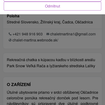
Odmítnut
Poloha
Stredné Slovensko, Žilinský kraj, Čadca, Oščadnica
+421 948 916 903
chaletmartina1@gmail.com
chalet-martina.webnode.sk/
Rekreačná chatka s kúpacou kaďou v blízkosti areálu
Park Snow Veľká Rača a lyžiarskeho strediska Laliky
O ZAŘÍZENÍ
Útulné ubytovanie priamo v srdci obľúbenej Oščadnice
celoročne ponúka rekreačný domček pod lesom. Pre
návštevníkov sú pripravené dve útulné podkrovné