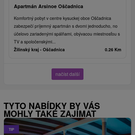
Apartmán Arsinoe Oščadnica
Komfortný pobyt v centre kysuckej obce Oščadnica
zabezpečí príjemný apartmán s dvomi jednoducho, no
účelovo zariadenými spálňami, obývacou miestnosťou s
TV a spoločenskými...
Žilinský kraj -
Oščadnica
0.26 Km
načíst další
TYTO NABÍDKY BY VÁS
MOHLY TAKÉ ZAJÍMAT
TIP