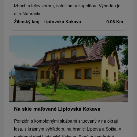
izbách s televízorom, satelitom a kúpeľňou. Výhodou je
aj reštaurácia,...
Žilinský kraj -
Liptovská Kokava
0.08 Km
Na skle maľované Liptovská Kokava
Penzión s kompletnými službami situovaný v na okraji
lesa, s krásnym výhľadom, na hranici Liptova a Spiša, v
malebnej obci Liptovská Kokava. Ponúka komfortné