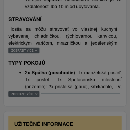
Liptovskom Jáne alebo Aquacity Poprad. Skvelú
vzdialenosti iba 10 m od ubytovania.
lyžovačku si v zime možno vychutnať v stredisku Ski
Podbanské.
STRAVOVÁNÍ
Hostia sa môžu stravovať vo vlastnej kuchyni
vybavenej chladničkou, rýchlovarnou kanvicou,
elektrickým varičom, mrazničkou a jedálenským
posedením. Obchod s potravinami sa nachádza len
ZOBRAZIT VÍCE
10 m od ubytovania, najbližšia reštaurácia je 2 km od
TYPY POKOJŮ
ubytovania.
2x Spálňa (poschodie)
: 1x manželská posteľ,
1x posteľ. 1x Spoločenská miestnosť
(prízemie): 2x prístelka (gauč), krb/kachle, TV,
gauč, rádio. 1x Kuchyňa (prízemie):
ZOBRAZIT VÍCE
chladnička, rýchlovarná kanvica, elektrický
varič (dvojplatnička), mraznička, jedálenské
posedenie. 1x Kúpeľňa s toaletou (prízemie):
WC, umývadlo, sprchovací kút.
UŽITEČNÉ INFORMACE