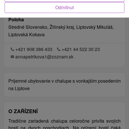
Odmítnut
Poloha
Stredné Slovensko, Žilinský kraj, Liptovský Mikuláš,
Liptovská Kokava
+421 908 386 433
+421 44 522 30 23
annapetrikova1@zoznam.sk
Príjemné ubytovanie v chalupe s vonkajším posedením
na Liptove
O ZAŘÍZENÍ
Tradične zariadená chalupa celoročne privíta svojich
hostí na dvoch poschodiach. Na prízemí hostí čaká