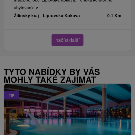
ubytovanie v...
Žilinský kraj -
Liptovská Kokava
0.1 Km
načíst další
TYTO NABÍDKY BY VÁS
MOHLY TAKÉ ZAJÍMAT
TIP