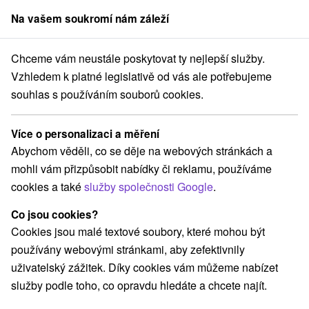
Na vašem soukromí nám záleží
člen skupiny
Sorger
Chceme vám neustále poskytovat ty nejlepší služby.
o
Žilinský kraj
Liptovská Kokava
Chalupa Ivan Liptovská Kokava
Vzhledem k platné legislativě od vás ale potřebujeme
souhlas s používáním souborů cookies.
Chalupa Ivan Liptovská Kokava
Liptovská Kokava
Více o personalizaci a měření
Abychom věděli, co se děje na webových stránkách a
mohli vám přizpůsobit nabídky či reklamu, používáme
REZERVACE A VÝBĚR POBYTU
cookies a také
služby společnosti Google
.
Kontaktujte přímo ubytovatele.
Co jsou cookies?
Navigovat do místa
Cookies jsou malé textové soubory, které mohou být
používány webovými stránkami, aby zefektivnily
O ZAŘÍZENÍ
VYBAVENÍ
uživatelský zážitek. Díky cookies vám můžeme nabízet
služby podle toho, co opravdu hledáte a chcete najít.