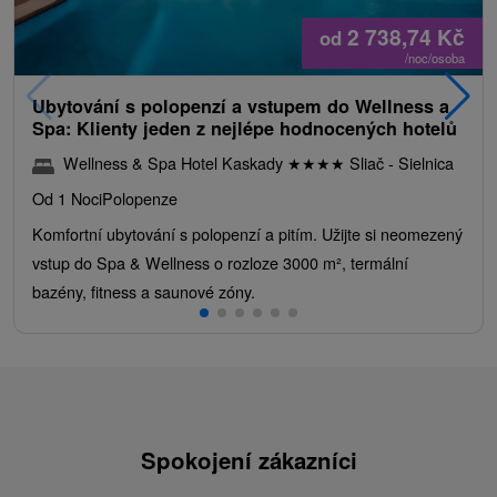
2 738,74
Kč
od
/noc/osoba
Ubytování s polopenzí a vstupem do Wellness a
Spa: Klienty jeden z nejlépe hodnocených hotelů
Wellness & Spa Hotel Kaskady
★
★
★
★
Sliač - Sielnica
Od 1 Noci
Polopenze
Komfortní ubytování s polopenzí a pitím. Užijte si neomezený
vstup do Spa & Wellness o rozloze 3000 m², termální
bazény, fitness a saunové zóny.
Spokojení zákazníci