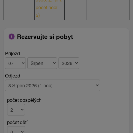
počet nocí:
5
)
Rezervujte si pobyt
Příjezd
Odjezd
počet dospělých
počet dětí