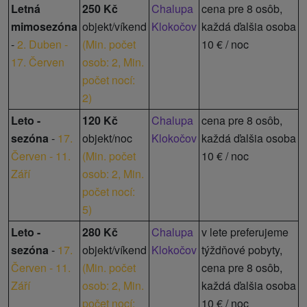
Letná
250 Kč
Chalupa
cena pre 8 osôb,
mimosezóna
objekt/víkend
Klokočov
každá ďalšia osoba
-
2. Duben -
(
Min. počet
10 € / noc
17. Červen
osob: 2,
Min.
počet nocí:
2
)
Leto -
120 Kč
Chalupa
cena pre 8 osôb,
sezóna
-
17.
objekt/noc
Klokočov
každá ďalšia osoba
Červen - 11.
(
Min. počet
10 € / noc
Září
osob: 2,
Min.
počet nocí:
5
)
Leto -
280 Kč
Chalupa
v lete preferujeme
sezóna
-
17.
objekt/víkend
Klokočov
týždňové pobyty,
Červen - 11.
(
Min. počet
cena pre 8 osôb,
Září
osob: 2,
Min.
každá ďalšia osoba
počet nocí:
10 € / noc