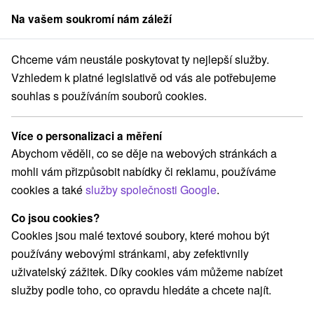
Na vašem soukromí nám záleží
člen skupiny
Sorger
Chceme vám neustále poskytovat ty nejlepší služby.
om
Stredné Slovensko
Žilinský kraj
Klokočov
Chalupa Klokočov
Vzhledem k platné legislativě od vás ale potřebujeme
souhlas s používáním souborů cookies.
Chalupa Klokočov
Klokočov
Více o personalizaci a měření
Abychom věděli, co se děje na webových stránkách a
mohli vám přizpůsobit nabídky či reklamu, používáme
REZERVACE A VÝBĚR POBYTU
cookies a také
služby společnosti Google
.
Kontaktujte přímo ubytovatele.
Co jsou cookies?
Navigovat do místa
Cookies jsou malé textové soubory, které mohou být
používány webovými stránkami, aby zefektivnily
O ZAŘÍZENÍ
VYBAVENÍ
uživatelský zážitek. Díky cookies vám můžeme nabízet
služby podle toho, co opravdu hledáte a chcete najít.