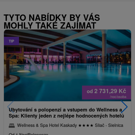
TYTO NABÍDKY BY VÁS
MOHLY TAKÉ ZAJÍMAT
TIP
2 731,29
Kč
od
/noc/osoba
Ubytování s polopenzí a vstupem do Wellness a
Spa: Klienty jeden z nejlépe hodnocených hotelů
Wellness & Spa Hotel Kaskady
★
★
★
★
Sliač - Sielnica
Od 1 Noci
Polopenze