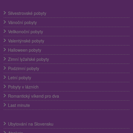
Silvestrovské pobyty
Vánoční pobyty
Velikonoční pobyty
Valentýnské pobyty
Halloween pobyty
Zimní lyžařské pobyty
Podzimní pobyty
Letní pobyty
Pobyty v lázních
Romantický víkend pro dva
Last minute
Ubytování na Slovensku
Atrakcie