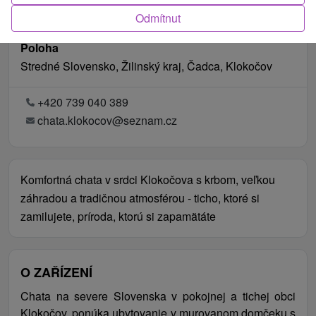
Odmítnut
Poloha
Stredné Slovensko, Žilinský kraj, Čadca, Klokočov
+420 739 040 389
chata.klokocov@seznam.cz
Komfortná chata v srdci Klokočova s krbom, veľkou
záhradou a tradičnou atmosférou - ticho, ktoré si
zamilujete, príroda, ktorú si zapamätáte
O ZAŘÍZENÍ
Chata na severe Slovenska v pokojnej a tichej obci
Klokočov, ponúka ubytovanie v murovanom domčeku s