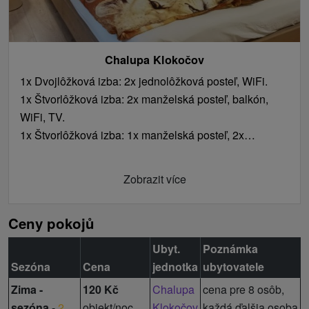
Chalupa Klokočov
1x Dvojlôžková izba: 2x jednolôžková posteľ, WiFi.
1x Štvorlôžková izba: 2x manželská posteľ, balkón,
WiFi, TV.
1x Štvorlôžková izba: 1x manželská posteľ, 2x
jednolôžková posteľ, WiFi.
Zobrazit více
Ceny pokojů
Ubyt.
Poznámka
Sezóna
Cena
jednotka
ubytovatele
Zima -
120 Kč
Chalupa
cena pre 8 osôb,
sezóna
-
2.
objekt/noc
Klokočov
každá ďalšia osoba