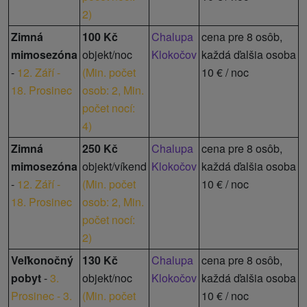
2
)
Zimná
100 Kč
Chalupa
cena pre 8 osôb,
mimosezóna
objekt/noc
Klokočov
každá ďalšia osoba
-
12. Září -
(
Min. počet
10 € / noc
18. Prosinec
osob: 2,
Min.
počet nocí:
4
)
Zimná
250 Kč
Chalupa
cena pre 8 osôb,
mimosezóna
objekt/víkend
Klokočov
každá ďalšia osoba
-
12. Září -
(
Min. počet
10 € / noc
18. Prosinec
osob: 2,
Min.
počet nocí:
2
)
Veľkonočný
130 Kč
Chalupa
cena pre 8 osôb,
pobyt
-
3.
objekt/noc
Klokočov
každá ďalšia osoba
Prosinec - 3.
(
Min. počet
10 € / noc