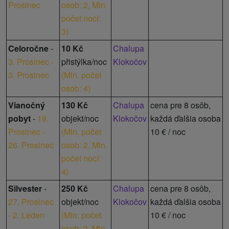
Prosinec
osob: 2,
Min.
počet nocí:
3
)
Celoročne
-
10 Kč
Chalupa
3. Prosinec -
přistýlka/noc
Klokočov
3. Prosinec
(
Min. počet
osob: 4
)
Vianočný
130 Kč
Chalupa
cena pre 8 osôb,
pobyt
-
19.
objekt/noc
Klokočov
každá ďalšia osoba
Prosinec -
(
Min. počet
10 € / noc
26. Prosinec
osob: 2,
Min.
počet nocí:
4
)
Silvester
-
250 Kč
Chalupa
cena pre 8 osôb,
27. Prosinec
objekt/noc
Klokočov
každá ďalšia osoba
- 2. Leden
(
Min. počet
10 € / noc
osob: 2,
Min.