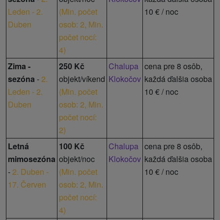
Leden - 2.
(
Min. počet
10 € / noc
Duben
osob: 2,
Min.
počet nocí:
4
)
Zima -
250 Kč
Chalupa
cena pre 8 osôb,
sezóna
-
2.
objekt/víkend
Klokočov
každá ďalšia osoba
Leden - 2.
(
Min. počet
10 € / noc
Duben
osob: 2,
Min.
počet nocí:
2
)
Letná
100 Kč
Chalupa
cena pre 8 osôb,
mimosezóna
objekt/noc
Klokočov
každá ďalšia osoba
-
2. Duben -
(
Min. počet
10 € / noc
17. Červen
osob: 2,
Min.
počet nocí:
4
)