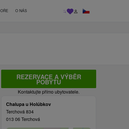
MOŘE
O NÁS
REZERVACE A VÝBĚR
POBYTU
Kontaktujte přímo ubytovatele.
Chalupa u Holúbkov
Terchová 834
013 06 Terchová