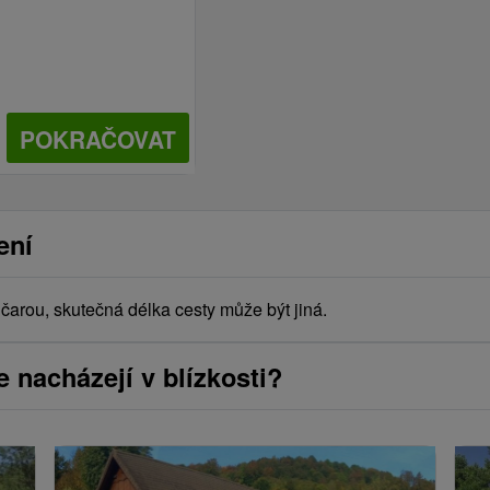
POKRAČOVAT
ení
arou, skutečná délka cesty může být jiná.
e nacházejí v blízkosti?