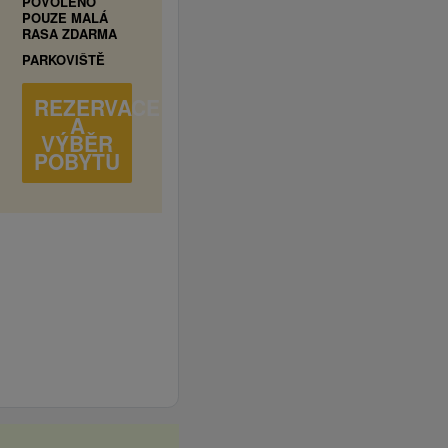
POVOLENO
POUZE MALÁ
RASA ZDARMA
PARKOVIŠTĚ
REZERVACE
A
VÝBĚR
POBYTU