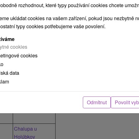
obodně rozhodnout, které typy používání cookies chcete umožni
me ukládat cookies na vašem zařízení, pokud jsou nezbytně nu
 ostatní typy cookies potřebujeme vaše povolení.
žíváme
ytné cookies
ketingové cookies
ko
lská data
klam
Ubyt. jednotka
Chalupa u
Odmítnut
Povolit vy
Holúbkov
 nocí:
Chalupa u
Holúbkov