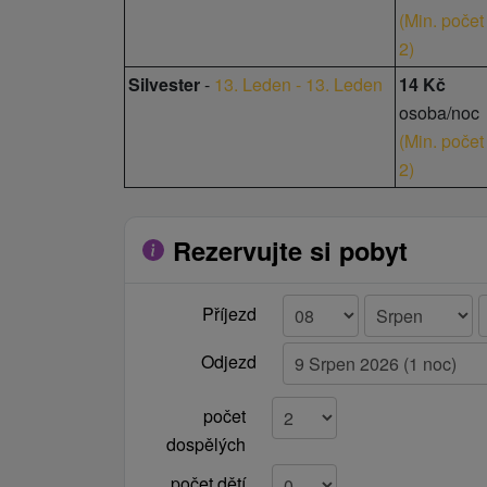
(
Min. počet
2
)
Silvester
-
13. Leden - 13. Leden
14 Kč
osoba/noc
(
Min. počet
2
)
Rezervujte si pobyt
Příjezd
Odjezd
počet
dospělých
počet dětí