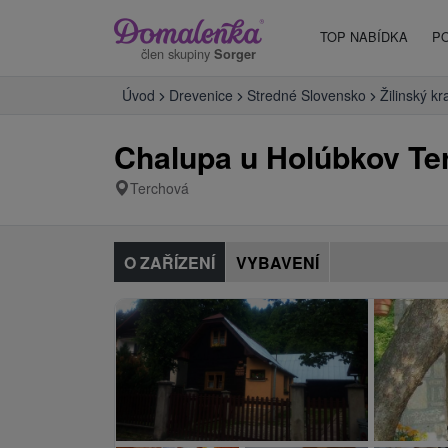
TOP NABÍDKA
P
člen skupiny
Sorger
Úvod
Drevenice
Stredné Slovensko
Žilinský kr
Chalupa u Holúbkov Te
Terchová
O ZAŘÍZENÍ
VYBAVENÍ