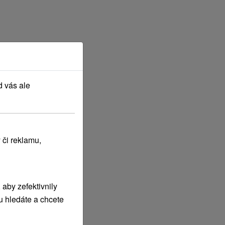
d vás ale
 či reklamu,
aby zefektivnily
u hledáte a chcete