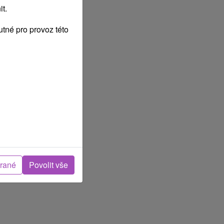
t.
tné pro provoz této
brané
Povolit vše