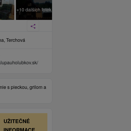
+10 dalších fotek
ina, Terchová
8
lupauholubkov.sk/
nie s pieckou, grilom a
UŽITEČNÉ
INFORMACE