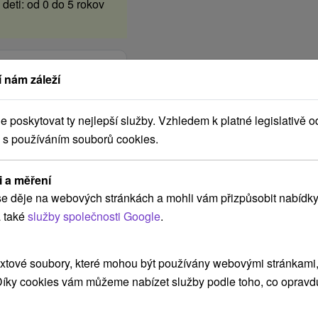
deti: od 0 do 5 rokov
 nám záleží
poskytovat ty nejlepší služby. Vzhledem k platné legislativě o
 s používáním souborů cookies.
i a měření
e děje na webových stránkách a mohli vám přizpůsobit nabídky
 také
služby společnosti Google
.
xtové soubory, které mohou být používány webovými stránkami, 
 Díky cookies vám můžeme nabízet služby podle toho, co opravd