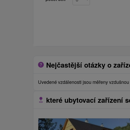
Nejčastější otázky o zaříz
Uvedené vzdálenosti jsou měřeny vzdušnou č
které ubytovací zařízení s