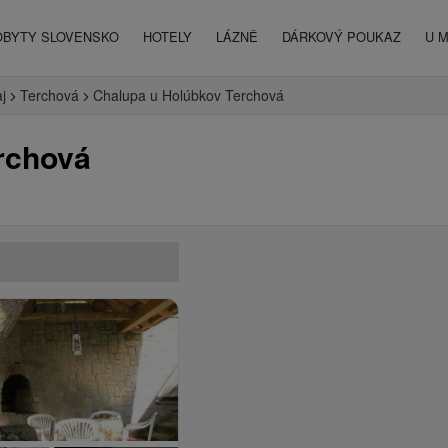
OBYTY SLOVENSKO
HOTELY
LÁZNĚ
DÁRKOVÝ POUKAZ
U 
aj
Terchová
Chalupa u Holúbkov Terchová
rchová