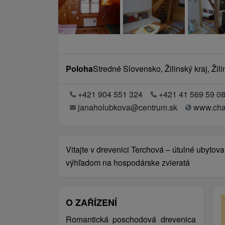
Poloha
Stredné Slovensko, Žilinský kraj, Žil
+421 904 551 324
+421 41 569 59 0
janaholubkova@centrum.sk
www.cha
Vitajte v drevenici Terchová – útulné ubytova
výhľadom na hospodárske zvieratá
O ZAŘÍZENÍ
Romantická poschodová drevenica