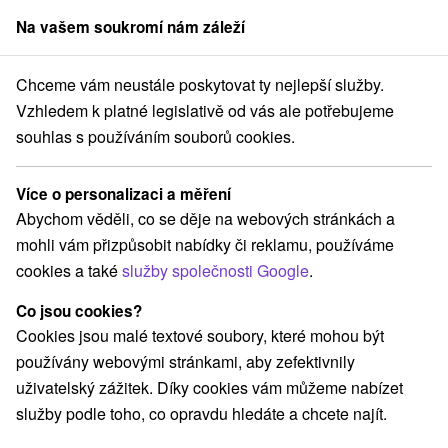
Na vašem soukromí nám záleží
člen skupiny
Sorger
Chceme vám neustále poskytovat ty nejlepší služby.
Žilinský kraj
Kalameny
Chalupa u Miškov na Liptove Kalameny
Vzhledem k platné legislativě od vás ale potřebujeme
souhlas s používáním souborů cookies.
Chalupa u Miškov na Liptove
Kalameny
Více o personalizaci a měření
Kalameny
Abychom věděli, co se děje na webových stránkách a
mohli vám přizpůsobit nabídky či reklamu, používáme
cookies a také
služby společnosti Google
.
Rezervovat přes booking
Co jsou cookies?
Cookies jsou malé textové soubory, které mohou být
používány webovými stránkami, aby zefektivnily
REZERVACE A VÝBĚR POBYTU
uživatelský zážitek. Díky cookies vám můžeme nabízet
Kontaktujte přímo ubytovatele.
služby podle toho, co opravdu hledáte a chcete najít.