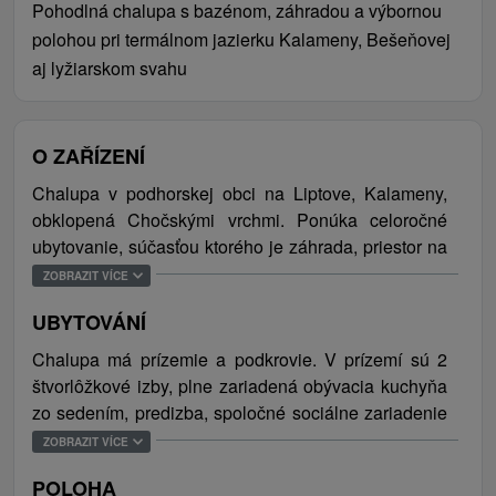
Pohodlná chalupa s bazénom, záhradou a výbornou
polohou pri termálnom jazierku Kalameny, Bešeňovej
aj lyžiarskom svahu
O ZAŘÍZENÍ
Chalupa v podhorskej obci na Liptove, Kalameny,
obklopená
Chočskými vrchmi. Ponúka celoročné
ubytovanie, sú
časťou ktorého je záhrada, priestor na
hry pre najmenších návštevníkov (nechýba hojdačka,
ZOBRAZIT VÍCE
trampolína a šmýkľavka) a vonkajšie posedenie s
UBYTOVÁNÍ
možnosťou opekania. V letnej sezóne je na dvore k
dispozícii aj nafukovací bazén. Objekt je priamo
Chalupa má prízemie a podkrovie.
V prízemí sú 2
dostupný autom (aj v zime), parkovanie za bránou.
štvorlôžkové izby, plne zariadená obývacia kuchyňa
Chalupa je skutočne ideálnym miestom pre strávenie
zo sedením, predizba, spoločné sociálne zariadenie
dovolenky tak v zimnej ako aj letnej sezóne.
(sprcha, WC). V podkroví sa nachádzajú 2
ZOBRAZIT VÍCE
trojlôžkové izby, plne vybavená kuchyňa zo sedením
Za obcou Kalameny (1 km), Kalamenskej doline, sa
POLOHA
a ďalšia kúpelňa s rohovou vaňou. Všetky izby majú