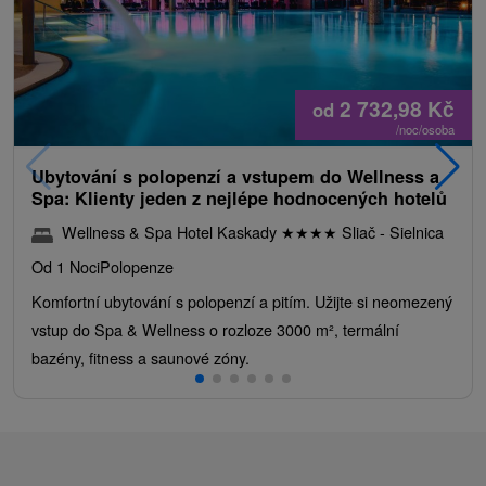
2 732,98
Kč
od
/noc/osoba
Ubytování s polopenzí a vstupem do Wellness a
Spa: Klienty jeden z nejlépe hodnocených hotelů
Wellness & Spa Hotel Kaskady
★
★
★
★
Sliač - Sielnica
Od 1 Noci
Polopenze
Komfortní ubytování s polopenzí a pitím. Užijte si neomezený
vstup do Spa & Wellness o rozloze 3000 m², termální
bazény, fitness a saunové zóny.