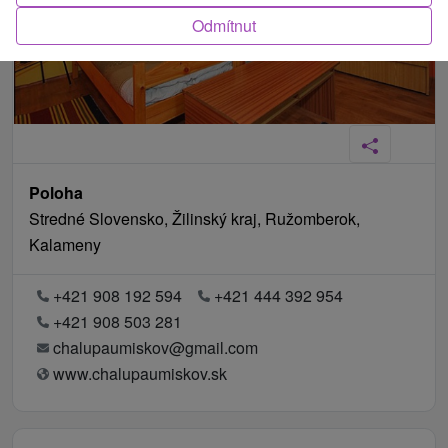
Odmítnut
Poloha
Stredné Slovensko, Žilinský kraj, Ružomberok,
Kalameny
+421 908 192 594
+421 444 392 954
+421 908 503 281
chalupaumiskov@gmail.com
www.chalupaumiskov.sk