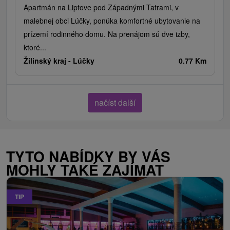
Apartmán na Liptove pod Západnými Tatrami, v
malebnej obci Lúčky, ponúka komfortné ubytovanie na
prízemí rodinného domu. Na prenájom sú dve izby,
ktoré...
Žilinský kraj -
Lúčky
0.77 Km
načíst další
TYTO NABÍDKY BY VÁS
MOHLY TAKÉ ZAJÍMAT
TIP