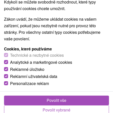
Navigovat do místa
Kdykoli se můžete svobodně rozhodnout, které typy
používání cookies chcete umožnit.
O ZAŘÍZENÍ
VYBAVENÍ
Zákon uvádí, že můžeme ukládat cookies na vašem
zařízení, pokud jsou nezbytně nutné pro provoz této
stránky. Pro všechny ostatní typy cookies potřebujeme
vaše povolení.
Cookies, které používáme
Technické a nezbytné cookies
Analytické a marketingové cookies
Reklamné úložisko
Reklamní uživatelská data
Personalizace reklam
Povolit vše
Povolit vybrané