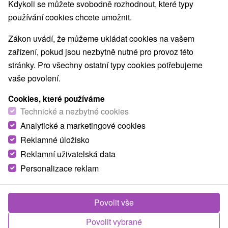
Kdykoli se můžete svobodně rozhodnout, které typy
O ZAŘÍZENÍ
VYBAVENÍ
používání cookies chcete umožnit.
Zákon uvádí, že můžeme ukládat cookies na vašem
zařízení, pokud jsou nezbytně nutné pro provoz této
stránky. Pro všechny ostatní typy cookies potřebujeme
vaše povolení.
Cookies, které používáme
Technické a nezbytné cookies
Analytické a marketingové cookies
Reklamné úložisko
Reklamní uživatelská data
Personalizace reklam
Povolit vše
Povolit vybrané