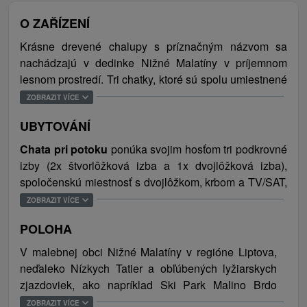
O ZAŘÍZENÍ
Krásne drevené chalupy s príznačným názvom sa
nachádzajú v dedinke Nižné Malatíny v príjemnom
lesnom prostredí. Tri chatky, ktoré sú spolu umiestnené
na veľkom pozemku, ubytovaným hosťom poskytnú
ZOBRAZIT VÍCE
príjemný relax i športové vyžitie. Na hostí tu čaká veľký
UBYTOVÁNÍ
vyhrievaný bazén, sauna, telocvičňa s posilňovňou,
stolný futbal, stolný tenis či biliard. Deti sa zasa
Chata pri potoku
ponúka svojim hosťom tri podkrovné
vyšantia na veľkom ihrisku s pieskoviskom,
izby (2x štvorlôžková izba a 1x dvojlôžková izba),
trampolínou a hojdačkou. Samozrejmosťou je Wi-fi
spoločenskú miestnosť s dvojlôžkom, krbom a TV/SAT,
pripojenie v celom objekte, ako aj možnosť ubytovania
ktorá je prepojená s plne vybavenou kuchynkou.
ZOBRAZIT VÍCE
sa s domácim miláčikom. Parkovisko je zabezpečené
Okrem toho chata disponuje dvoma kúpeľňami s
pri objekte. Chaty sú veľmi vhodné pre väčšie skupiny
POLOHA
toaletou. V exteriéri hostí čaká veľká krytá terasa,
ľudí, priateľov, ako i na teambuildingy a rôzne
altánok s grilom a ohniskom. Celková kapacita
V malebnej obci Nižné Malatíny v regióne Liptova,
stretnutia.
ubytovania je 13 osôb.
neďaleko Nízkych Tatier a obľúbených lyžiarskych
zjazdoviek, ako napríklad Ski Park Malino Brdo
Chalupy sa nachádzajú v krásnom prostredí Liptova,
Chata na stráni
s vidieckou atmosférou disponuje
Ružomberok (15 km), Ski centrum Jasná (20 km), Ski
ZOBRAZIT VÍCE