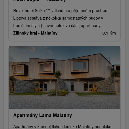
Relax hotel Sojka *** v tichém a příjemném prostředí
Liptova sestává z několika samostatných budov v
tradičním stylu (hlavní hotelová část, apartmány...
Žilinský kraj -
Malatíny
0.1 Km
Apartmány Lama Malatíny
Apartmány v krásnej tichej dedinke Malatíny neďaleko