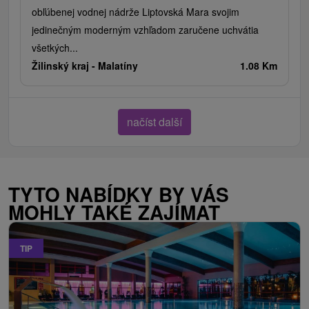
obľúbenej vodnej nádrže Liptovská Mara svojim
jedinečným moderným vzhľadom zaručene uchvátia
všetkých...
Žilinský kraj -
Malatíny
1.08 Km
načíst další
TYTO NABÍDKY BY VÁS
MOHLY TAKÉ ZAJÍMAT
TIP