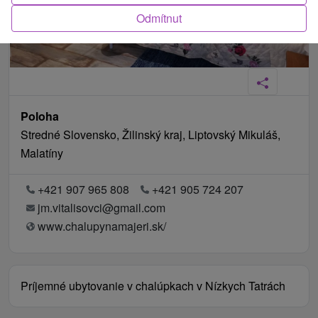
Odmítnut
Poloha
Stredné Slovensko, Žilinský kraj, Liptovský Mikuláš,
Malatíny
+421 907 965 808
+421 905 724 207
jm.vitalisovci@gmail.com
www.chalupynamajeri.sk/
Príjemné ubytovanie v chalúpkach v Nízkych Tatrách