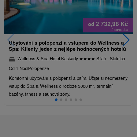
2 732,98
Kč
od
/noc/osoba
Ubytování s polopenzí a vstupem do Wellness a
Spa: Klienty jeden z nejlépe hodnocených hotelů
Wellness & Spa Hotel Kaskady
★
★
★
★
Sliač - Sielnica
Od 1 Noci
Polopenze
Komfortní ubytování s polopenzí a pitím. Užijte si neomezený
vstup do Spa & Wellness o rozloze 3000 m², termální
bazény, fitness a saunové zóny.