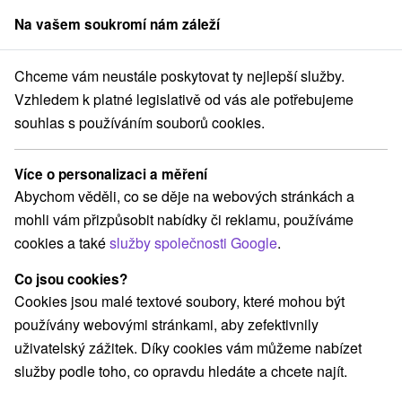
Na vašem soukromí nám záleží
člen skupiny
Sorger
Chceme vám neustále poskytovat ty nejlepší služby.
dné Slovensko
Žilinský kraj
Malatíny
Chalupy na Majeri Malatíny
Vzhledem k platné legislativě od vás ale potřebujeme
souhlas s používáním souborů cookies.
Chalupy na Majeri Malatíny
Malatíny
Více o personalizaci a měření
Abychom věděli, co se děje na webových stránkách a
mohli vám přizpůsobit nabídky či reklamu, používáme
Rezervovat přes booking
cookies a také
služby společnosti Google
.
Co jsou cookies?
Cookies jsou malé textové soubory, které mohou být
REZERVACE A VÝBĚR POBYTU
používány webovými stránkami, aby zefektivnily
Kontaktujte přímo ubytovatele.
uživatelský zážitek. Díky cookies vám můžeme nabízet
služby podle toho, co opravdu hledáte a chcete najít.
Navigovat do místa