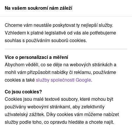
Na vašem soukromí nám záleží
člen skupiny
Sorger
Chceme vám neustále poskytovat ty nejlepší služby.
ensko
Trenčiansky kraj
Stará Myjava
Chata Adam Stará Myjava
Vzhledem k platné legislativě od vás ale potřebujeme
souhlas s používáním souborů cookies.
Chata Adam Stará Myjava
Stará Myjava
Více o personalizaci a měření
Abychom věděli, co se děje na webových stránkách a
mohli vám přizpůsobit nabídky či reklamu, používáme
REZERVACE A VÝBĚR POBYTU
cookies a také
služby společnosti Google
.
Kontaktujte přímo ubytovatele.
Co jsou cookies?
Navigovat do místa
Cookies jsou malé textové soubory, které mohou být
používány webovými stránkami, aby zefektivnily
O ZAŘÍZENÍ
VYBAVENÍ
uživatelský zážitek. Díky cookies vám můžeme nabízet
služby podle toho, co opravdu hledáte a chcete najít.