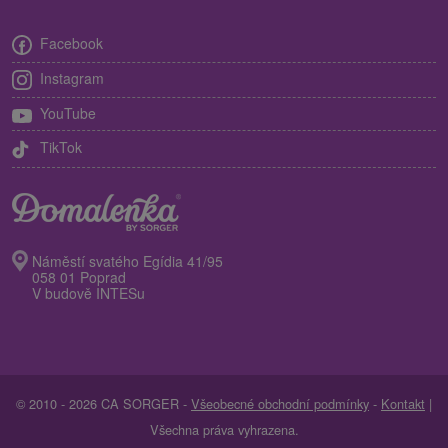
Facebook
Instagram
YouTube
TikTok
Náměstí svatého Egídia 41/95
058 01 Poprad
V budově INTESu
© 2010 - 2026 CA SORGER -
Všeobecné obchodní podmínky
-
Kontakt
|
Všechna práva vyhrazena.