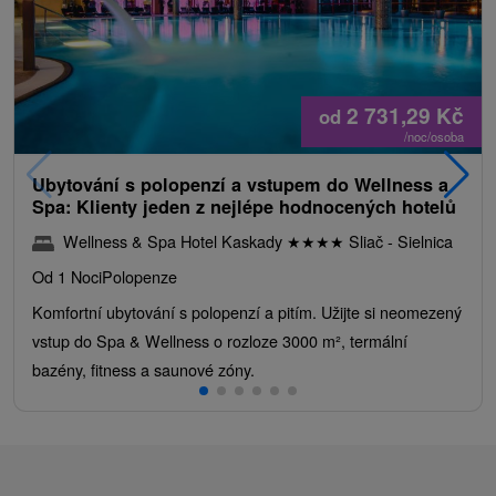
2 731,29
Kč
od
/noc/osoba
Ubytování s polopenzí a vstupem do Wellness a
Spa: Klienty jeden z nejlépe hodnocených hotelů
Wellness & Spa Hotel Kaskady
★
★
★
★
Sliač - Sielnica
Od 1 Noci
Polopenze
Komfortní ubytování s polopenzí a pitím. Užijte si neomezený
vstup do Spa & Wellness o rozloze 3000 m², termální
bazény, fitness a saunové zóny.