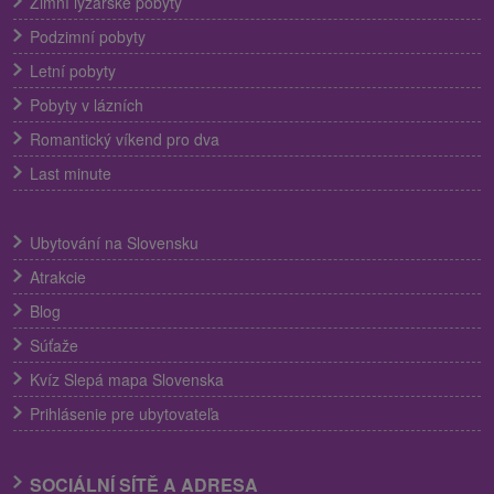
Zimní lyžařské pobyty
Podzimní pobyty
Letní pobyty
Pobyty v lázních
Romantický víkend pro dva
Last minute
Ubytování na Slovensku
Atrakcie
Blog
Súťaže
Kvíz Slepá mapa Slovenska
Prihlásenie pre ubytovateľa
SOCIÁLNÍ SÍTĚ A ADRESA