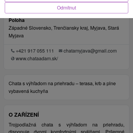
Odmítnut
Poloha
Západné Slovensko, Trenčiansky kraj, Myjava, Stará
Myjava
+421 917 055 111
chatamyjava@gmail.com
www.chataadam.sk/
Chata s výhľadom na priehradu – terasa, krb a plne
vybavená kuchyňa
O ZAŘÍZENÍ
Trojpodlažná chata s výhľadom na priehradu,
disponuje dvomi komfortnými spálňami. Príjemné