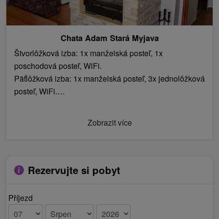
Chata Adam Stará Myjava
Štvorlôžková izba: 1x manželská posteľ, 1x
poschodová posteľ, WiFi.
Päťlôžková izba: 1x manželská posteľ, 3x jednolôžková
posteľ, WiFi.
1x Doplnkové lôžko v objekte: 2x prístelka/gauč
(spoločenská miestnosť).
Zobrazit více
Rezervujte si pobyt
Příjezd