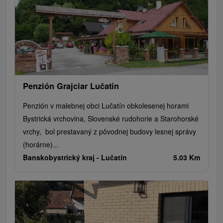
Penzión Grajciar Lučatín
Penzión v malebnej obci Lučatín obkolesenej horami
Bystrická vrchovina, Slovenské rudohorie a Starohorské
vrchy, bol prestavaný z pôvodnej budovy lesnej správy
(horárne)...
Banskobystrický kraj -
Lučatín
5.03 Km