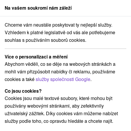
Na vašem soukromí nám záleží
člen skupiny
Sorger
Chceme vám neustále poskytovat ty nejlepší služby.
ovensko
Banskobystrický kraj
Moštenica
Chata Baňa Medzibrod
Vzhledem k platné legislativě od vás ale potřebujeme
souhlas s používáním souborů cookies.
Chata Baňa Medzibrod
Moštenica
Více o personalizaci a měření
Abychom věděli, co se děje na webových stránkách a
mohli vám přizpůsobit nabídky či reklamu, používáme
REZERVACE A VÝBĚR POBYTU
cookies a také
služby společnosti Google
.
Kontaktujte přímo ubytovatele.
Co jsou cookies?
Navigovat do místa
Cookies jsou malé textové soubory, které mohou být
používány webovými stránkami, aby zefektivnily
O ZAŘÍZENÍ
VYBAVENÍ
uživatelský zážitek. Díky cookies vám můžeme nabízet
služby podle toho, co opravdu hledáte a chcete najít.