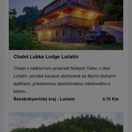
Chalet Lubka Lodge Lučatín
Chalet v nádhernom prostredí Nízkych Tatier, v obci
Lučatín, ponúka luxusné ubytovanie so štyrmi útulnými
spálňami, priestrannou spoločenskou miestnosťou s
krbom...
Banskobystrický kraj -
Lučatín
4.75 Km