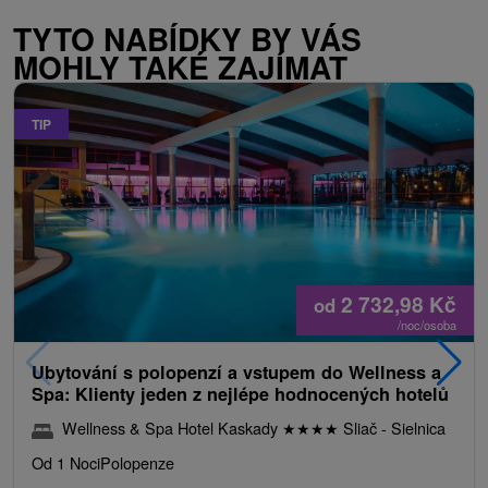
TYTO NABÍDKY BY VÁS
MOHLY TAKÉ ZAJÍMAT
TIP
2 732,98
Kč
od
/noc/osoba
Ubytování s polopenzí a vstupem do Wellness a
Spa: Klienty jeden z nejlépe hodnocených hotelů
Wellness & Spa Hotel Kaskady
★
★
★
★
Sliač - Sielnica
Od 1 Noci
Polopenze