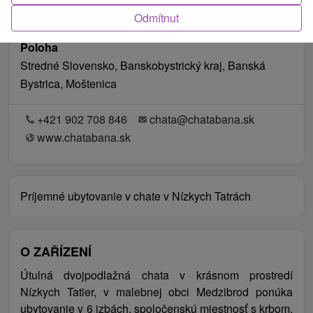
Odmítnut
Poloha
Stredné Slovensko, Banskobystrický kraj, Banská
Bystrica, Moštenica
+421 902 708 846
chata@chatabana.sk
www.chatabana.sk
Príjemné ubytovanie v chate v Nízkych Tatrách
O ZAŘÍZENÍ
Útulná dvojpodlažná chata v krásnom prostredí
Nízkych Tatier, v malebnej obci Medzibrod ponúka
ubytovanie v 6 izbách, spoločenskú miestnosť s krbom,