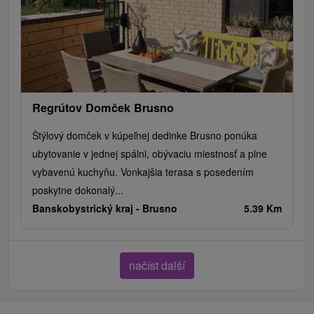
Regrútov Domček Brusno
Štýlový domček v kúpeľnej dedinke Brusno ponúka
ubytovanie v jednej spálni, obývaciu miestnosť a plne
vybavenú kuchyňu. Vonkajšia terasa s posedením
poskytne dokonalý...
Banskobystrický kraj -
Brusno
5.39 Km
načíst další