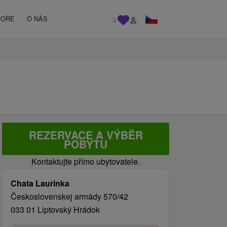
MOŘE
O NÁS
REZERVACE A VÝBĚR
POBYTU
Kontaktujte přímo ubytovatele.
Chata Laurinka
Československej armády 570/42
033 01 Liptovský Hrádok