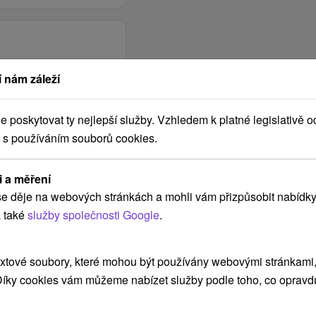
 nám záleží
poskytovat ty nejlepší služby. Vzhledem k platné legislativě o
 s používáním souborů cookies.
i a měření
e děje na webových stránkách a mohli vám přizpůsobit nabídky
 také
služby společnosti Google
.
xtové soubory, které mohou být používány webovými stránkami, 
 Díky cookies vám můžeme nabízet služby podle toho, co opravd
POKRAČOVAT