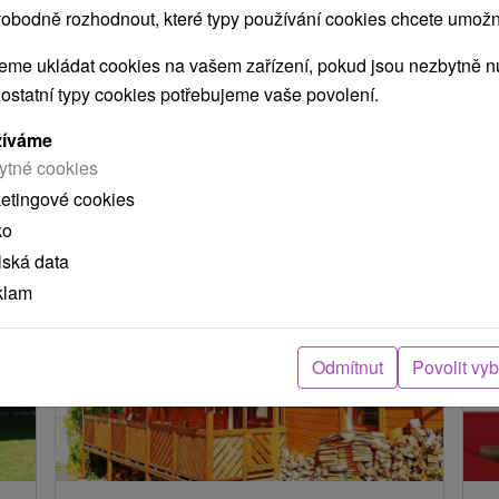
obodně rozhodnout, které typy používání cookies chcete umožni
ení
me ukládat cookies na vašem zařízení, pokud jsou nezbytně nu
 ostatní typy cookies potřebujeme vaše povolení.
arou, skutečná délka cesty může být jiná.
žíváme
ytné cookies
e nacházejí v blízkosti?
ketingové cookies
ko
lská data
klam
Odmítnut
Povolit vy