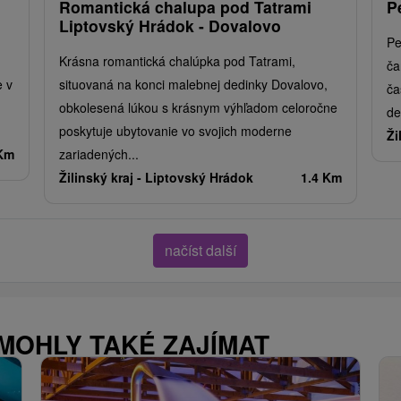
Romantická chalupa pod Tatrami
P
Liptovský Hrádok - Dovalovo
Pe
Krásna romantická chalúpka pod Tatrami,
ča
e v
situovaná na konci malebnej dedinky Dovalovo,
ča
obkolesená lúkou s krásnym výhľadom celoročne
de
poskytuje ubytovanie vo svojich moderne
Ži
 Km
zariadených...
Žilinský kraj -
Liptovský Hrádok
1.4 Km
načíst další
 MOHLY TAKÉ ZAJÍMAT