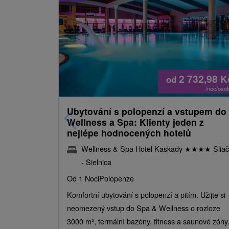
2 732,98
K
od
/noc/oso
Ubytování s polopenzí a vstupem do
Wellness a Spa: Klienty jeden z
nejlépe hodnocených hotelů
Wellness & Spa Hotel Kaskady
★
★
★
★
Sliač
- Sielnica
Od 1 Noci
Polopenze
Komfortní ubytování s polopenzí a pitím. Užijte si
neomezený vstup do Spa & Wellness o rozloze
3000 m², termální bazény, fitness a saunové zóny