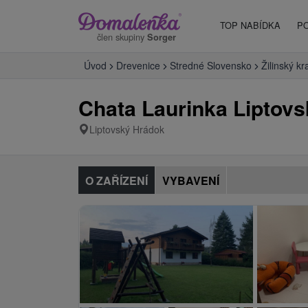
TOP NABÍDKA
P
člen skupiny
Sorger
Úvod
Drevenice
Stredné Slovensko
Žilinský kr
Chata Laurinka Liptov
Liptovský Hrádok
O ZAŘÍZENÍ
VYBAVENÍ