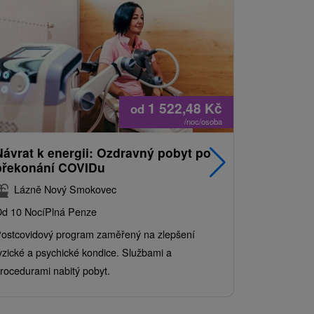
1 522,48
Kč
od
/noc/osoba
Návrat k energii: Ozdravný pobyt po
Nejprodá
překonání COVIDu
pobyt s
balíkem 
Lázně Nový Smokovec
Grand 
d 10 Nocí
Plná Penze
Od 2 Nocí
Al
ostcovidový program zaměřený na zlepšení
Užijte si pe
yzické a psychické kondice. Službami a
kde se skvěl
rocedurami nabitý pobyt.
služby pro c