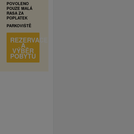
POVOLENO
POUZE MALÁ
RASA ZA
POPLATEK
PARKOVIŠTĚ
REZERVACE
A
VÝBĚR
POBYTU