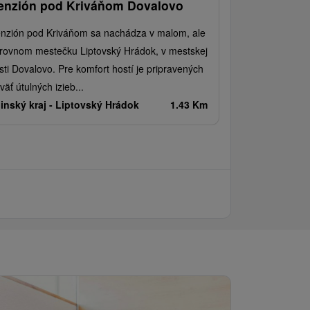
enzión pod Kriváňom Dovalovo
nzión pod Kriváňom sa nachádza v malom, ale
rovnom mestečku Liptovský Hrádok, v mestskej
sti Dovalovo. Pre komfort hostí je pripravených
väť útulných izieb...
linský kraj -
Liptovský Hrádok
1.43 Km