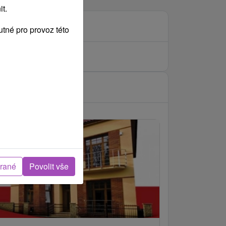
t.
tné pro provoz této
brané
Povolit vše