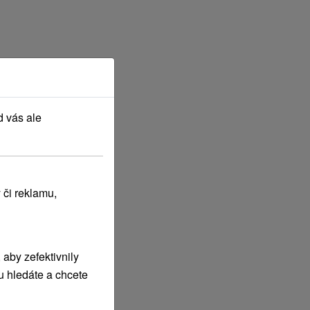
d vás ale
 či reklamu,
aby zefektivnily
u hledáte a chcete