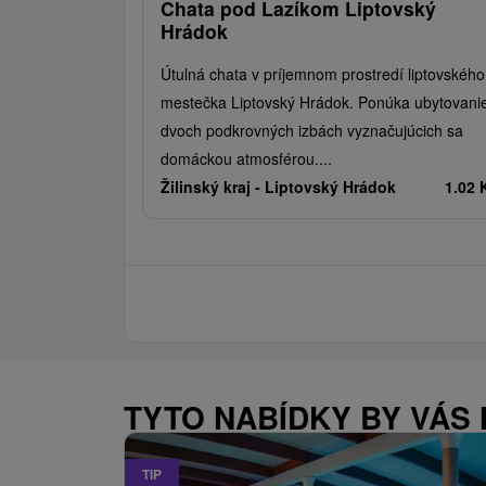
Liptovský Hrádok.
Chata pod Lazíkom Liptovský
Hrádok
Útulná chata v príjemnom prostredí liptovského
mestečka Liptovský Hrádok. Ponúka ubytovani
dvoch podkrovných izbách vyznačujúcich sa
domáckou atmosférou....
Žilinský kraj -
Liptovský Hrádok
1.02
TYTO NABÍDKY BY VÁS
TIP