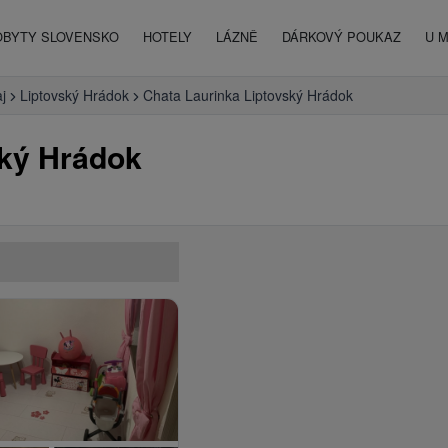
OBYTY SLOVENSKO
HOTELY
LÁZNĚ
DÁRKOVÝ POUKAZ
U 
aj
Liptovský Hrádok
Chata Laurinka Liptovský Hrádok
ský Hrádok