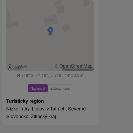
© OpenStreetMap
N +49° 2' 47.19'', E +19° 44' 33.35''
Navigovat
Zobraz mapu
Turistický region
Nízke Tatry, Liptov, v Tatrách, Severné
Slovensko, Žilinský kraj