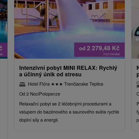
č
2 279,48
Kč
od
ba
/noc/osoba
Intenzivní pobyt MINI RELAX: Rychlý
a účinný únik od stresu
Hotel Flóra
★
★
★
Trenčianske Teplice
Od 2 Nocí
Polopenze
O
Relaxační pobyt se 2 léčebnými procedurami a
P
vstupem do bazénového a saunového světa rychle
f
doplní síly a energii.
p
.