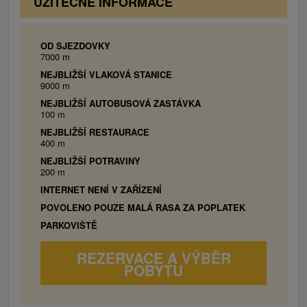
UŽITEČNÉ INFORMACE
OD SJEZDOVKY
7000 m
NEJBLIŽŠÍ VLAKOVÁ STANICE
9000 m
NEJBLIŽŠÍ AUTOBUSOVÁ ZASTÁVKA
100 m
NEJBLIŽŠÍ RESTAURACE
400 m
NEJBLIŽŠÍ POTRAVINY
200 m
INTERNET NENÍ V ZAŘÍZENÍ
POVOLENO POUZE MALÁ RASA ZA POPLATEK
PARKOVIŠTĚ
REZERVACE A VÝBĚR
POBYTU