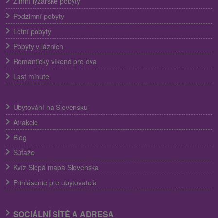
Zimní lyžařské pobyty
Podzimní pobyty
Letní pobyty
Pobyty v lázních
Romantický víkend pro dva
Last minute
Ubytování na Slovensku
Atrakcie
Blog
Súťaže
Kvíz Slepá mapa Slovenska
Prihlásenie pre ubytovateľa
SOCIÁLNÍ SÍTĚ A ADRESA