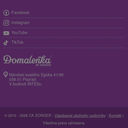
Facebook
Instagram
YouTube
TikTok
Náměstí svatého Egídia 41/95
058 01 Poprad
V budově INTESu
© 2010 - 2026 CA SORGER -
Všeobecné obchodní podmínky
-
Kontakt
|
Všechna práva vyhrazena.