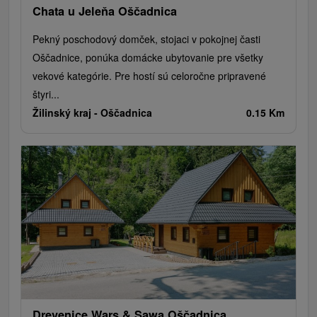
Chata u Jeleňa Oščadnica
Pekný poschodový domček, stojaci v pokojnej časti
Oščadnice, ponúka domácke ubytovanie pre všetky
vekové kategórie. Pre hostí sú celoročne pripravené
štyri...
Žilinský kraj -
Oščadnica
0.15 Km
Drevenice Wars & Sawa Oščadnica