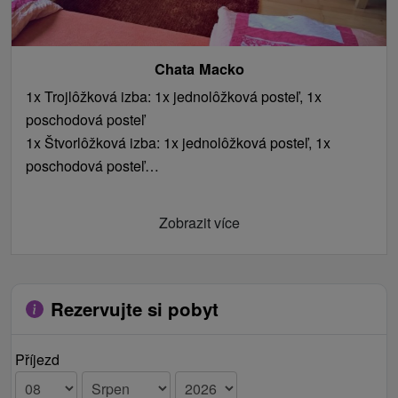
Chata Macko
1x Trojlôžková izba: 1x jednolôžková posteľ, 1x
poschodová posteľ
1x Štvorlôžková izba: 1x jednolôžková posteľ, 1x
poschodová posteľ
1x Päťlôžková izba: 1x manželská posteľ, 1x
jednolôžková posteľ, 1x poschodová posteľ
Zobrazit více
Rezervujte si pobyt
Příjezd