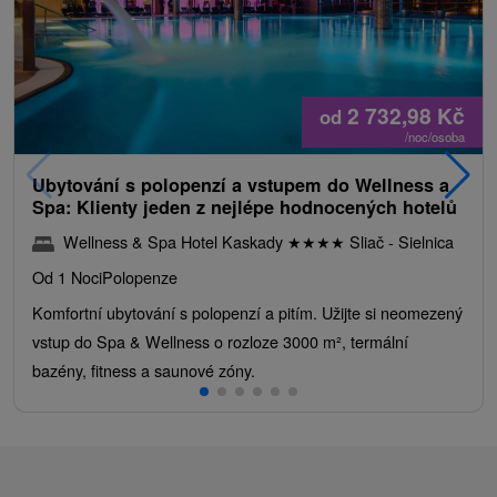
2 732,98
Kč
od
/noc/osoba
Ubytování s polopenzí a vstupem do Wellness a
Spa: Klienty jeden z nejlépe hodnocených hotelů
Wellness & Spa Hotel Kaskady
★
★
★
★
Sliač - Sielnica
Od 1 Noci
Polopenze
Komfortní ubytování s polopenzí a pitím. Užijte si neomezený
vstup do Spa & Wellness o rozloze 3000 m², termální
bazény, fitness a saunové zóny.