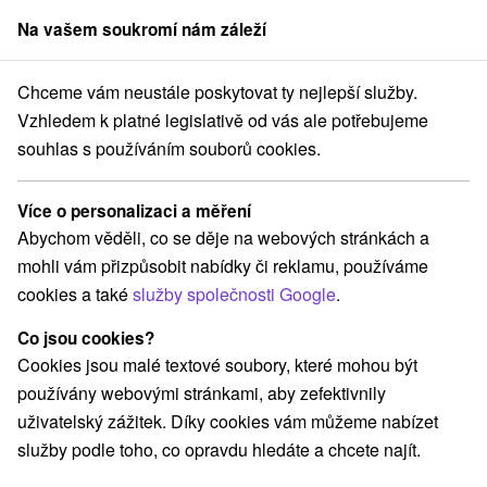
Na vašem soukromí nám záleží
člen skupiny
Sorger
Chceme vám neustále poskytovat ty nejlepší služby.
dné Slovensko
Žilinský kraj
Oščadnica
Chata Macko Oščadnica
Vzhledem k platné legislativě od vás ale potřebujeme
souhlas s používáním souborů cookies.
Chata Macko Oščadnica
Oščadnica
Více o personalizaci a měření
Abychom věděli, co se děje na webových stránkách a
mohli vám přizpůsobit nabídky či reklamu, používáme
REZERVACE A VÝBĚR POBYTU
cookies a také
služby společnosti Google
.
Kontaktujte přímo ubytovatele.
Co jsou cookies?
Navigovat do místa
Cookies jsou malé textové soubory, které mohou být
používány webovými stránkami, aby zefektivnily
O ZAŘÍZENÍ
VYBAVENÍ
uživatelský zážitek. Díky cookies vám můžeme nabízet
služby podle toho, co opravdu hledáte a chcete najít.