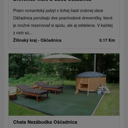
Priam romantický pobyt v tichej časti známej obce
Oščadnica ponúkajú dve poschodové dreveničky, ktoré
je možné rezervovať si spolu, ale aj oddelene. V každej
z nich sú...
Žilinský kraj -
Oščadnica
0.17 Km
Chata Nezábudka Oščadnica