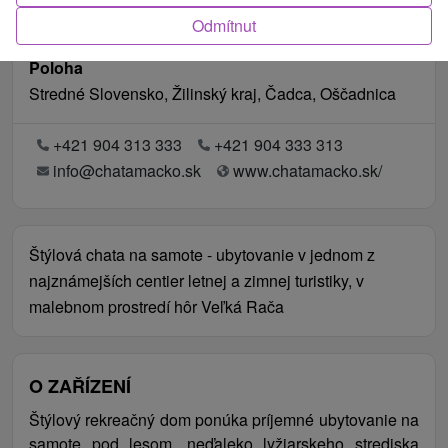
Odmítnut
Poloha
Stredné Slovensko, Žilinský kraj, Čadca, Oščadnica
+421 904 313 333
+421 904 333 313
info@chatamacko.sk
www.chatamacko.sk/
Štýlová chata na samote - ubytovanie v jednom z
najznámejších centier letnej a zimnej turistiky, v
malebnom prostredí hôr Veľká Rača
O ZAŘÍZENÍ
Štýlový rekreačný dom ponúka príjemné ubytovanie na
samote pod lesom, neďaleko lyžiarskeho strediska