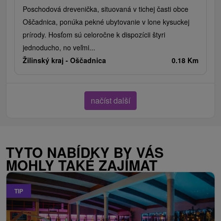
Poschodová drevenička, situovaná v tichej časti obce
Oščadnica, ponúka pekné ubytovanie v lone kysuckej
prírody. Hosťom sú celoročne k dispozícii štyri
jednoducho, no veľmi...
Žilinský kraj -
Oščadnica
0.18 Km
načíst další
TYTO NABÍDKY BY VÁS
MOHLY TAKÉ ZAJÍMAT
TIP