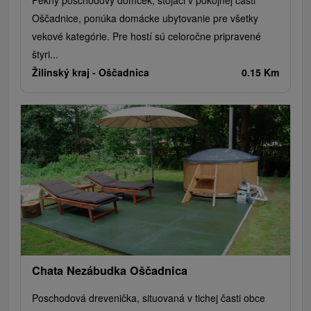
Pekný poschodový domček, stojaci v pokojnej časti
Oščadnice, ponúka domácke ubytovanie pre všetky
vekové kategórie. Pre hostí sú celoročne pripravené
štyri...
Žilinský kraj -
Oščadnica
0.15 Km
Chata Nezábudka Oščadnica
Poschodová drevenička, situovaná v tichej časti obce