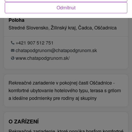
Odmítnut
Poloha
Stredné Slovensko, Žilinský kraj, Čadca, Oščadnica
+421 907 512 751
chatapodgrunom@chatapodgrunom.sk
www.chatapodgrunom.sk/
Rekreačné zariadenie v pokojnej časti Oščadnice -
komfortné ubytovanie hotelového typu, terasa s grilom
a ideálne podmienky pre rodiny aj skupiny
O ZAŘÍZENÍ
Rekreačné zariadenie, ktoré ponúka hosťom komfortné