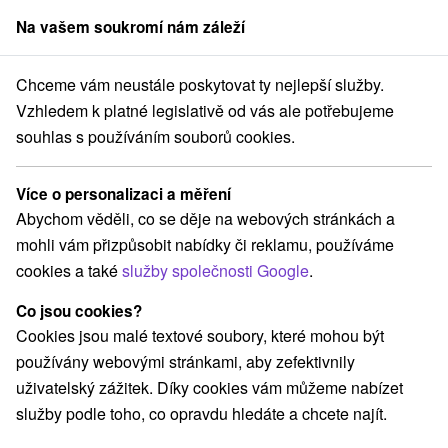
Na vašem soukromí nám záleží
člen skupiny
Sorger
Chceme vám neustále poskytovat ty nejlepší služby.
lovensko
Žilinský kraj
Oščadnica
Chata pod Grúňom Oščadnica
Vzhledem k platné legislativě od vás ale potřebujeme
souhlas s používáním souborů cookies.
Chata pod Grúňom Oščadnica
Oščadnica
Více o personalizaci a měření
Abychom věděli, co se děje na webových stránkách a
mohli vám přizpůsobit nabídky či reklamu, používáme
REZERVACE A VÝBĚR POBYTU
cookies a také
služby společnosti Google
.
Kontaktujte přímo ubytovatele.
Co jsou cookies?
Navigovat do místa
Cookies jsou malé textové soubory, které mohou být
používány webovými stránkami, aby zefektivnily
O ZAŘÍZENÍ
VYBAVENÍ
uživatelský zážitek. Díky cookies vám můžeme nabízet
služby podle toho, co opravdu hledáte a chcete najít.