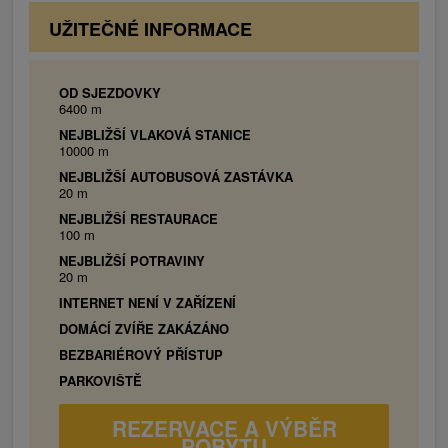
manželská posteľ), obývacia miestnosť
UŽITEČNÉ INFORMACE
(TV/SAT, krb, CD/DVD prehrávač, 2x
prístelka/pohovka, rádio), kuchynský kút,
kúpeľňa s toaletou.
OD SJEZDOVKY
6400 m
NEJBLIŽŠÍ VLAKOVÁ STANICE
10000 m
NEJBLIŽŠÍ AUTOBUSOVÁ ZASTÁVKA
20 m
NEJBLIŽŠÍ RESTAURACE
100 m
NEJBLIŽŠÍ POTRAVINY
20 m
INTERNET NENÍ V ZAŘÍZENÍ
DOMÁCÍ ZVÍŘE ZAKÁZÁNO
BEZBARIÉROVÝ PŘÍSTUP
PARKOVIŠTĚ
REZERVACE A VÝBĚR
POBYTU