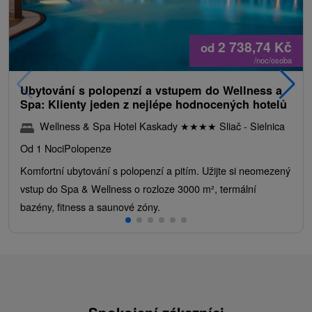
2 738,74
Kč
od
/noc/osoba
Ubytování s polopenzí a vstupem do Wellness a
Spa: Klienty jeden z nejlépe hodnocených hotelů
Wellness & Spa Hotel Kaskady
★
★
★
★
Sliač - Sielnica
Od 1 Noci
Polopenze
Komfortní ubytování s polopenzí a pitím. Užijte si neomezený
vstup do Spa & Wellness o rozloze 3000 m², termální
bazény, fitness a saunové zóny.