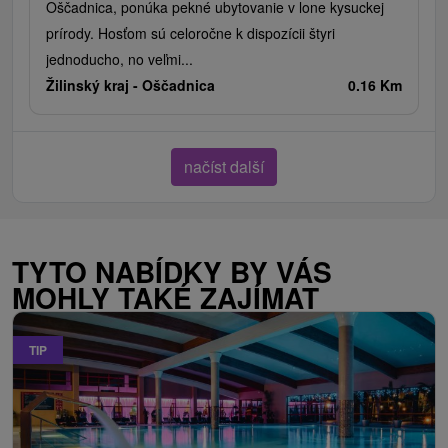
Oščadnica, ponúka pekné ubytovanie v lone kysuckej
prírody. Hosťom sú celoročne k dispozícii štyri
jednoducho, no veľmi...
Žilinský kraj -
Oščadnica
0.16 Km
načíst další
TYTO NABÍDKY BY VÁS
MOHLY TAKÉ ZAJÍMAT
TIP