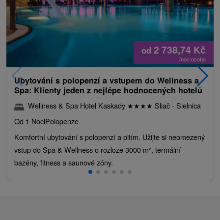
2 738,74
Kč
od
/noc/osoba
Ubytování s polopenzí a vstupem do Wellness a
Spa: Klienty jeden z nejlépe hodnocených hotelů
Wellness & Spa Hotel Kaskady
★
★
★
★
Sliač - Sielnica
Od 1 Noci
Polopenze
Komfortní ubytování s polopenzí a pitím. Užijte si neomezený
vstup do Spa & Wellness o rozloze 3000 m², termální
bazény, fitness a saunové zóny.