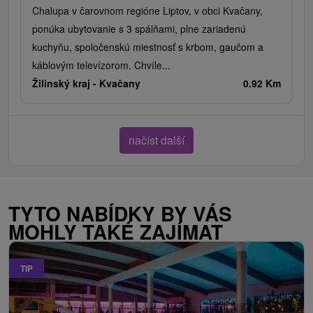
Chalupa v čarovnom regióne Liptov, v obci Kvačany,
ponúka ubytovanie s 3 spálňami, plne zariadenú
kuchyňu, spoločenskú miestnosť s krbom, gaučom a
káblovým televízorom. Chvíle...
Žilinský kraj -
Kvačany
0.92 Km
načíst další
TYTO NABÍDKY BY VÁS
MOHLY TAKÉ ZAJÍMAT
TIP