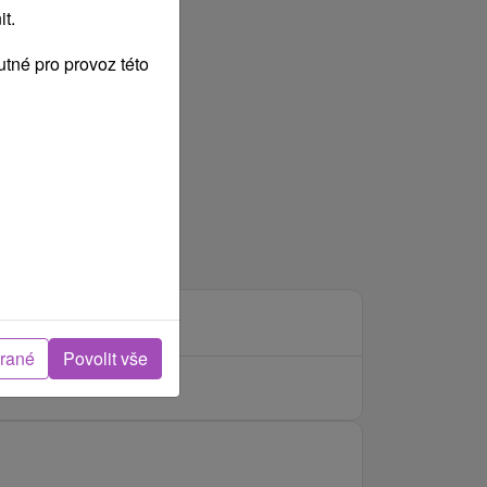
t.
tné pro provoz této
brané
Povolit vše