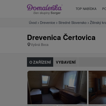
TOP NABÍDKA
P
člen skupiny
Sorger
Úvod
Drevenice
Stredné Slovensko
Žilinský kr
Drevenica Čertovica
Vyšná Boca
O ZAŘÍZENÍ
VYBAVENÍ