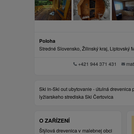
Poloha
Stredné Slovensko, Žilinský kraj, Liptovský
+421 944 371 431
ma
Ski in-Ski out ubytovanie - útulná drevenica
lyžiarskeho strediska Ski Čertovica
O ZAŘÍZENÍ
Štýlová drevenica v malebnej obci