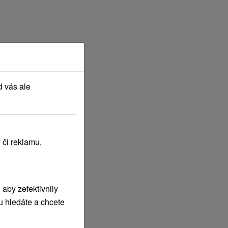
d vás ale
 či reklamu,
aby zefektivnily
u hledáte a chcete