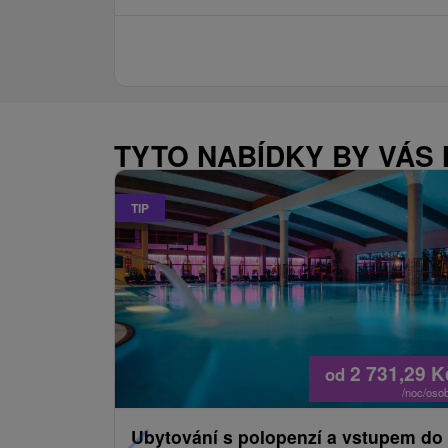
TYTO NABÍDKY BY VÁS
TIP
2 731,29
K
od
/noc/oso
Ubytování s polopenzí a vstupem do