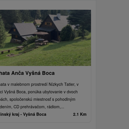
hata Anča Vyšná Boca
ata v malebnom prostredí Nízkych Tatier, v
ci Vyšná Boca, ponúka ubytovanie v dvoch
bách, spoločenskú miestnosť s pohodlným
dením, CD prehrávačom, rádiom,...
linský kraj -
Vyšná Boca
2.1 Km