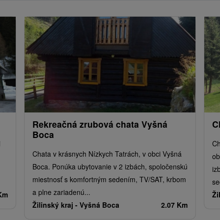
Rekreačná zrubová chata Vyšná
C
Boca
i
Ch
Chata v krásnych Nízkych Tatrách, v obci Vyšná
ob
Boca. Ponúka ubytovanie v 2 izbách, spoločenskú
iz
miestnosť s komfortným sedením, TV/SAT, krbom
se
a plne zariadenú...
 Km
Ži
Žilinský kraj -
Vyšná Boca
2.07 Km