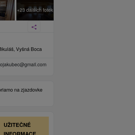
+23 dalších fotek
 Mikuláš, Vyšná Boca
tojakubec@gmail.com
 priamo na zjazdovke
UŽITEČNÉ
INFORMACE