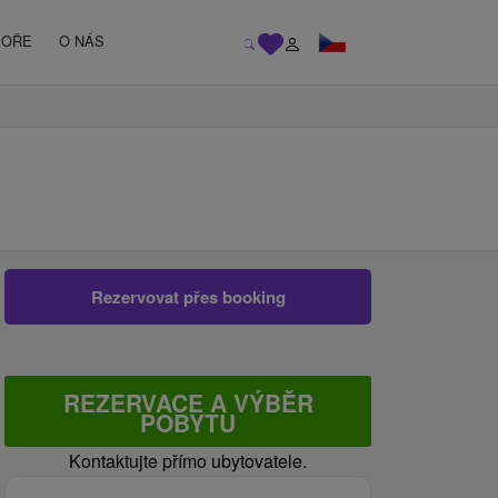
MOŘE
O NÁS
Rezervovat přes booking
REZERVACE A VÝBĚR
POBYTU
Kontaktujte přímo ubytovatele.