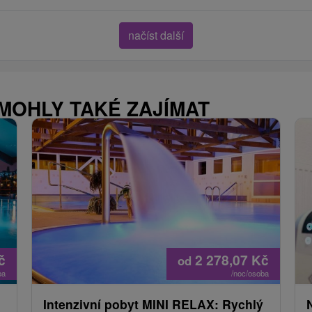
načíst další
 MOHLY TAKÉ ZAJÍMAT
č
2 278,07
Kč
od
ba
/noc/osoba
Intenzivní pobyt MINI RELAX: Rychlý