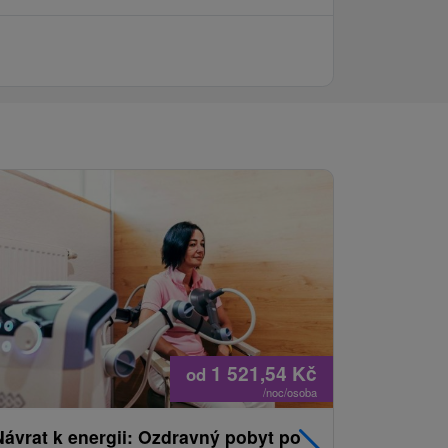
1 521,54
Kč
od
/noc/osoba
Návrat k energii: Ozdravný pobyt po
Nejprodá