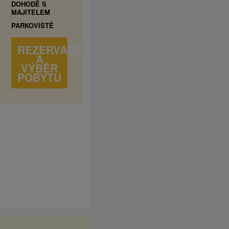
DOHODĚ S
MAJITELEM
PARKOVIŠTĚ
REZERVACE
A
VÝBĚR
POBYTU