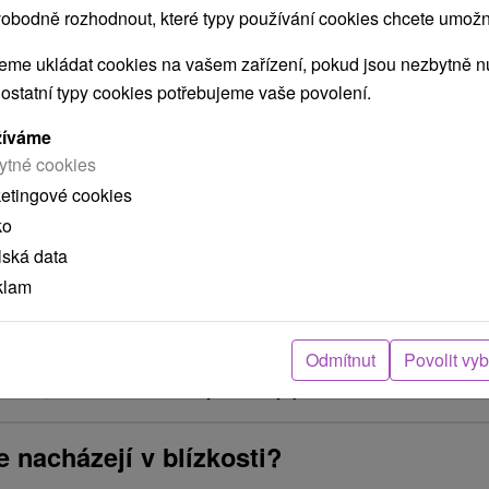
obodně rozhodnout, které typy používání cookies chcete umožni
me ukládat cookies na vašem zařízení, pokud jsou nezbytně nu
 ostatní typy cookies potřebujeme vaše povolení.
žíváme
ytné cookies
ketingové cookies
POKRAČOVAT
ko
lská data
klam
ení
Odmítnut
Povolit vy
arou, skutečná délka cesty může být jiná.
e nacházejí v blízkosti?