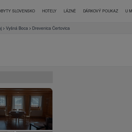
OBYTY SLOVENSKO
HOTELY
LÁZNĚ
DÁRKOVÝ POUKAZ
U 
aj
Vyšná Boca
Drevenica Čertovica