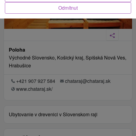
Odmítnut
Poloha
Východné Slovensko, Košický kraj, Spišská Nová Ves,
Hrabušice
+421 907 927 584
chataraj@chataraj.sk
www.chataraj.sk/
Ubytovanie v drevenici v Slovenskom raji