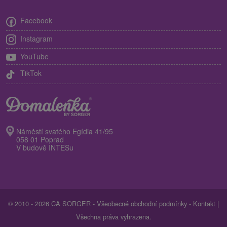
Facebook
Instagram
YouTube
TikTok
Náměstí svatého Egídia 41/95
058 01 Poprad
V budově INTESu
© 2010 - 2026 CA SORGER -
Všeobecné obchodní podmínky
-
Kontakt
|
Všechna práva vyhrazena.