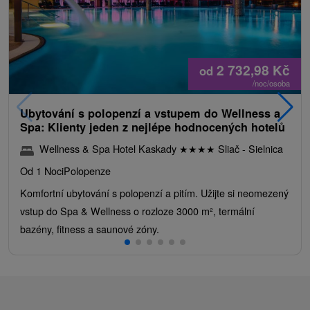
2 732,98
Kč
od
/noc/osoba
Ubytování s polopenzí a vstupem do Wellness a
Spa: Klienty jeden z nejlépe hodnocených hotelů
Wellness & Spa Hotel Kaskady
★
★
★
★
Sliač - Sielnica
Od 1 Noci
Polopenze
Komfortní ubytování s polopenzí a pitím. Užijte si neomezený
vstup do Spa & Wellness o rozloze 3000 m², termální
bazény, fitness a saunové zóny.