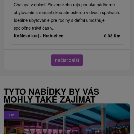
Chalupa v oblasti Slovenského raja ponúka nádherné
ubytovanie s romantickou atmosférou v dvoch spálňach.
Ideálne ubytovanie pre rodiny s deťmi umožňuje
spoločne tráviť čas v...
Košický kraj -
Hrabušice
0.03 Km
načíst další
TYTO NABÍDKY BY VÁS
MOHLY TAKÉ ZAJÍMAT
TIP