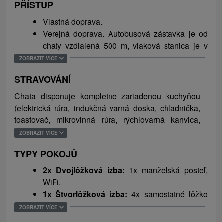
prístelky).
PŘÍSTUP
strediskom a Zoologickou záhradou a 17 km od
celodenných poznávacích výletov po okolí i za
lyžiarskeho strediska Ski Kubašok.
historickými pamiatkami Spiša (Levoča, Spišský
Vlastná doprava.
hrad, Kežmarok, Betliar, Spišská Sobota), ale aj do
Verejná doprava. Autobusová zástavka je od
Vysokých Tatier. Za návštevu určite stojí termálne
chaty vzdialená 500 m, vlaková stanica je v
kúpalisko vo Vrbove a Aquapark Aquacity v
obci Vydrník (3 km).
ZOBRAZIT VÍCE
Poprade. V zimných mesiacoch je tu k dispozícii aj
STRAVOVÁNÍ
niekoľko bežeckých tratí a lyžiarske strediská Ski
Kubašok, Ski Centrum Levoča alebo v obci Spišské
Chata disponuje kompletne zariadenou kuchyňou
Bystré. Jedinečnosť polohy umožňuje návštevníkom
(elektrická rúra, indukčná varná doska, chladnička,
nespočetné aktivity a trávenie voľného času v
toastovač, mikrovlnná rúra, rýchlovarná kanvica,
ktoromkoľvek ročnom období.
TV/SAT) s jedálenským sedením. V obci Hrabušice a
ZOBRAZIT VÍCE
stredisku Podlesok je niekoľko celoročne otvorených
TYPY POKOJŮ
reštaurácií ako aj obchod s potravinami.
2x Dvojlôžková izba:
1x manželská posteľ,
WiFi.
1x Štvorlôžková izba:
4x samostatné lôžko
(možnosť spojenia), WiFi.
ZOBRAZIT VÍCE
Doplnkové lôžka:
2x prístelka/rozkladací gauč