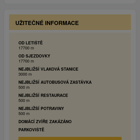
(spoločenská miestnosť).
UŽITEČNÉ INFORMACE
OD LETIŠTĚ
17700 m
OD SJEZDOVKY
17700 m
NEJBLIŽŠÍ VLAKOVÁ STANICE
3000 m
NEJBLIŽŠÍ AUTOBUSOVÁ ZASTÁVKA
500 m
NEJBLIŽŠÍ RESTAURACE
500 m
NEJBLIŽŠÍ POTRAVINY
500 m
DOMÁCÍ ZVÍŘE ZAKÁZÁNO
PARKOVIŠTĚ