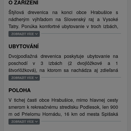
O ZAŘÍZENÍ
Štýlová drevenica na konci obce Hrabušice s
nádherým výhľadom na Slovenský raj a Vysoké
Tatry. Ponúka komfortné ubytovanie v troch izbách,
spoločenskú miestnosť s TV/SAT a kachľovou pecou,
ZOBRAZIT VÍCE
ktorá navodí príjemnú dovolenkovú atmosféru a
UBYTOVÁNÍ
teplo, a plne vybavenú kuchyňu. Počas letných
mesiacov je ubytovaným hosťom k dispozícií aj
Dvojpodlažná drevenica poskytuje ubytovanie na
vonkajšie posedenie s grilom a kotlíkom na varenie
poschodí v 3 izbách (2 dvojlôžkové a 1
gulášu. Samozrejmosťou je bezplatné WiFi
štvorlôžková), na ktorom sa nachádza aj zdieľaná
pripojenie na internet a parkovanie zabezpečené
kúpeľňa (sprchový kút, toaleta, umývadlo). Na
ZOBRAZIT VÍCE
hneď pri objekte. Vybavením a polohou je
prízemí je vstupná chodba, obývacia izba s
ubytovanie ideálnym miestom na strávenie
POLOHA
jedálenskou časťou a rozkladacím gaučom,
dovolenky pre rodiny s deťmi, skupinu priateľov a
kompletne zariadená kuchyňa, kúpeľňa so
V tichej časti obce Hrabušice, mimo hlavnej cesty
turistov.
sprchovým kútom, stojanom na sušenie a uterákmi a
smerom k rekreačnému stredisku Podlesok, len 900
samostatná toaleta. Pre najmenších hostí je možnosť
m od Prielomu Hornádu, 16 km od mesta Spišská
Obec Hrabušice so strategickou polohou v blízkosti
zapožičania detskej postieľky a vysokej stoličky.
Nová Ves s bohatými historickými a kultúrnymi
Slovenského raja ponúka široké možnosti aktívneho
ZOBRAZIT VÍCE
Celková kapacita ubytovania je 10 osôb (8 lôžok, 2
pamiatkami, letným a krytým kúpaliskom, lyžiarskym
oddychu v podobe turistiky, cykloturistiky a