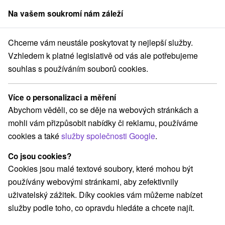
Na vašem soukromí nám záleží
člen skupiny
Sorger
Chceme vám neustále poskytovat ty nejlepší služby.
chodné Slovensko
Košický kraj
Hrabušice
Chata Raj Hrabušice
Vzhledem k platné legislativě od vás ale potřebujeme
souhlas s používáním souborů cookies.
Chata Raj Hrabušice
Hrabušice
Více o personalizaci a měření
Abychom věděli, co se děje na webových stránkách a
mohli vám přizpůsobit nabídky či reklamu, používáme
Rezervovat přes booking
cookies a také
služby společnosti Google
.
Co jsou cookies?
Cookies jsou malé textové soubory, které mohou být
REZERVACE A VÝBĚR POBYTU
používány webovými stránkami, aby zefektivnily
Kontaktujte přímo ubytovatele.
uživatelský zážitek. Díky cookies vám můžeme nabízet
služby podle toho, co opravdu hledáte a chcete najít.
Navigovat do místa