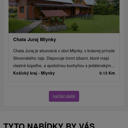
Chata Juraj Mlynky
Chata Juraj je situovaná v obci Mlynky, v krásnej prírode
Slovenského raja. Disponuje tromi izbami, ktoré majú
vlastné kúpeľne, a spoločnou kuchyňou s jedálenským...
Košický kraj -
Mlynky
0.13 Km
načíst další
TYTO NABÍDKY BY VÁS