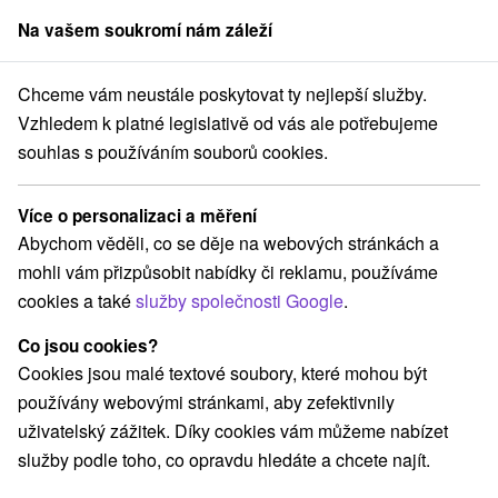
Na vašem soukromí nám záleží
člen skupiny
Sorger
Chceme vám neustále poskytovat ty nejlepší služby.
Východné Slovensko
Košický kraj
Mlynky
Chata Samko Mlynky
Vzhledem k platné legislativě od vás ale potřebujeme
souhlas s používáním souborů cookies.
Chata Samko Mlynky
Mlynky
Více o personalizaci a měření
Abychom věděli, co se děje na webových stránkách a
mohli vám přizpůsobit nabídky či reklamu, používáme
REZERVACE A VÝBĚR POBYTU
cookies a také
služby společnosti Google
.
Kontaktujte přímo ubytovatele.
Co jsou cookies?
Navigovat do místa
Cookies jsou malé textové soubory, které mohou být
používány webovými stránkami, aby zefektivnily
O ZAŘÍZENÍ
VYBAVENÍ
uživatelský zážitek. Díky cookies vám můžeme nabízet
služby podle toho, co opravdu hledáte a chcete najít.