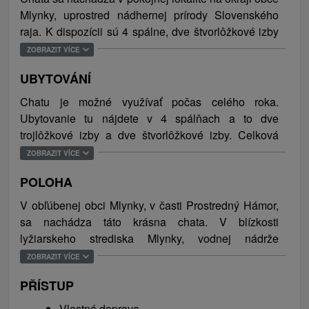
Mlynky, uprostred nádhernej prírody Slovenského
raja. K dispozícii sú 4 spálne, dve štvorlôžkové izby
a dve trojlôžkové, spoločenská miestnosť s krbom
ZOBRAZIT VÍCE
TV/SAT, DVD prehrávačom a rádiom. Súčasťou chaty
UBYTOVÁNÍ
sú dve kúpeľne s toaletami. Jedlo podľa svojej chuti
si pripravíte v kompletne vybavenej kuchyni s
Chatu je možné využívať počas celého roka.
jedálenskou časťou. Samozrejmosťou je bezplatné
Ubytovanie tu nájdete v 4 spálňach a to dve
WiFi pripojenie na internet. Vo veľkej záhrade, ktorá
trojlôžkové izby a dve štvorlôžkové izby. Celková
patrí k chate je priestranná terasa so záhradným
kapacita chaty je pre 14 osôb.
ZOBRAZIT VÍCE
posedením, veľkým grilom a kotlík na guláš.
Parkovanie je zabezpečené priamo pri chate.
POLOHA
V obľúbenej obci Mlynky, v časti Prostredný Hámor,
Ideálna poloha na trávenie aktívnej dovolenky,
sa nachádza táto krásna chata. V blízkosti
príjemných lesných prechádzok, turistických a
lyžiarskeho strediska Mlynky, vodnej nádrže
cyklistických tras. Váš pobyt si môžete spríjemniť
Palcmanská Maša, či Dobšinskej ľadovej jaskyne.
hubárčením alebo zberom lesných plodov.
ZOBRAZIT VÍCE
Odporúčame návštevu Dobšinskej ľadovej jaskyne,
PŘÍSTUP
vodnej nádrže Palcmanská Maša a Slovenského
raja, ktorý patrí k jedným z najkrajších národných
Vlastná doprava.