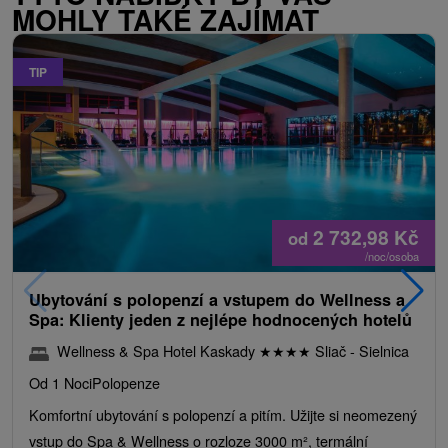
MOHLY TAKÉ ZAJÍMAT
TIP
2 732,98
Kč
od
/noc/osoba
Ubytování s polopenzí a vstupem do Wellness a
Spa: Klienty jeden z nejlépe hodnocených hotelů
Wellness & Spa Hotel Kaskady
★
★
★
★
Sliač - Sielnica
Od 1 Noci
Polopenze
Komfortní ubytování s polopenzí a pitím. Užijte si neomezený
vstup do Spa & Wellness o rozloze 3000 m², termální