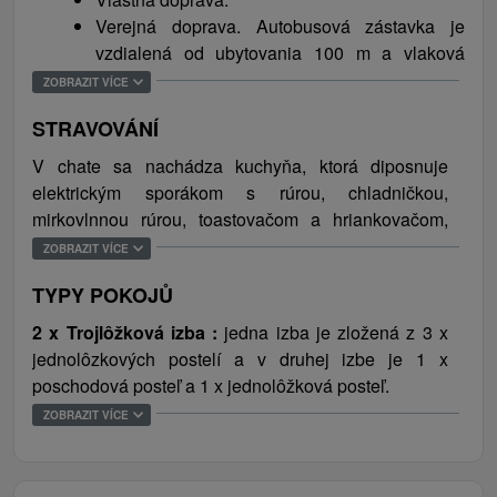
parkov na Slovensku. Jeho prírodné rezervácie,
Verejná doprava. Autobusová zástavka je
planiny, tiesňavy, rokliny, vodopády a kaňony sú
vzdialená od ubytovania 100 m a vlaková
vyhľadávanou atrakciou pre všetkých milovníkov
stanica sa nachádza 500 m od chaty.
ZOBRAZIT VÍCE
prírody. Množstvo značených turistických chodníkov
STRAVOVÁNÍ
poteší aj najnáročnejších turistov. V letnom období si
môžete oddýchnuť na letnom kúpalisku Spišská
V chate sa nachádza kuchyňa, ktorá diposnuje
Nová Ves, Thermal park Vrbov alebo v Aquacity
elektrickým sporákom s rúrou, chladničkou,
Poprad. V zimnom období si milovníci lyžovania
mirkovlnnou rúrou, toastovačom a hriankovačom,
prídu na svoje v blízkom obľúbenom stredisku
mraznička a rýchlovarná kanvica. Nachádza sa tu
ZOBRAZIT VÍCE
Mlynky, v Krompachoch - Plejsy, Ski centre Levoča
tiež jedálenske posedenie.
alebo vo Vysokých Tatrách.
TYPY POKOJŮ
2 x Trojlôžková izba
:
jedna izba je zložená z 3 x
jednolôzkových postelí a v druhej izbe je 1 x
poschodová posteľ a 1 x jednolôžková posteľ.
2 x Štvorlôžková izba :
jedna ize je zložená z 4 x
ZOBRAZIT VÍCE
jednolôžkových postelí a v druhej izbe je manželská
dvojposteľ a 2 x jednolôžková posteľ.