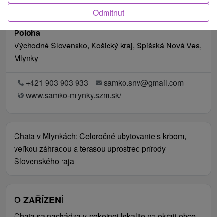
Odmítnut
Poloha
Východné Slovensko, Košický kraj, Spišská Nová Ves,
Mlynky
+421 903 903 933
samko.snv@gmail.com
www.samko-mlynky.szm.sk/
Chata v Mlynkách: Celoročné ubytovanie s krbom,
veľkou záhradou a terasou uprostred prírody
Slovenského raja
O ZAŘÍZENÍ
Chata sa nachádza v pokojnej lokalite na okraji obce