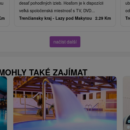
ku
desať pohodlných izieb. Hosťom je k dispozícii
ub
veľká spoločenská miestnosť s TV, DVD...
od
 Km
Trenčiansky kraj -
Lazy pod Makytou
2.29 Km
Tr
načíst další
 MOHLY TAKÉ ZAJÍMAT