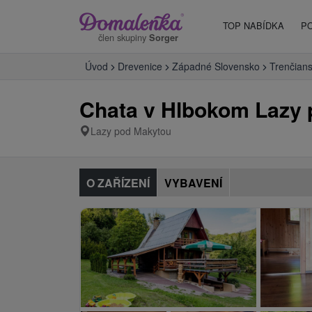
TOP NABÍDKA
P
člen skupiny
Sorger
Úvod
Drevenice
Západné Slovensko
Trenčians
Chata v Hlbokom Lazy
Lazy pod Makytou
O ZAŘÍZENÍ
VYBAVENÍ