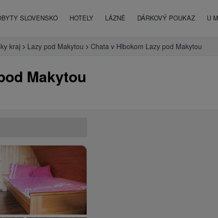
OBYTY SLOVENSKO
HOTELY
LÁZNĚ
DÁRKOVÝ POUKAZ
U 
ky kraj
Lazy pod Makytou
Chata v Hlbokom Lazy pod Makytou
 pod Makytou