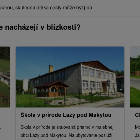
arou, skutečná délka cesty může být jiná.
e nacházejí v blízkosti?
Škola v prírode Lazy pod Makytou
C
,
Škola v prírode je situovaná priamo v malebnej
Mo
obci Lazy pod Makytou. Na ubytovanie poslúži
Ja