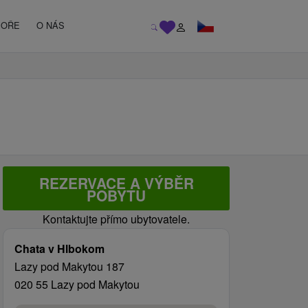
MOŘE
O NÁS
REZERVACE A VÝBĚR
POBYTU
Kontaktujte přímo ubytovatele.
Chata v Hlbokom
Lazy pod Makytou 187
020 55 Lazy pod Makytou