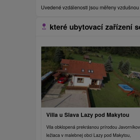
Uvedené vzdálenosti jsou měřeny vzdušnou č
které ubytovací zařízení s
Villa u Slava Lazy pod Makytou
Vila obklopená prekrásnou prírodou Javorníkov
ležiaca v malebnej obci Lazy pod Makytou,