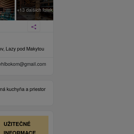
+13 dalších fotek
ov, Lazy pod Makytou
avhlbokom@gmail.com
ená kuchyňa a priestor
UŽITEČNÉ
INFORMACE