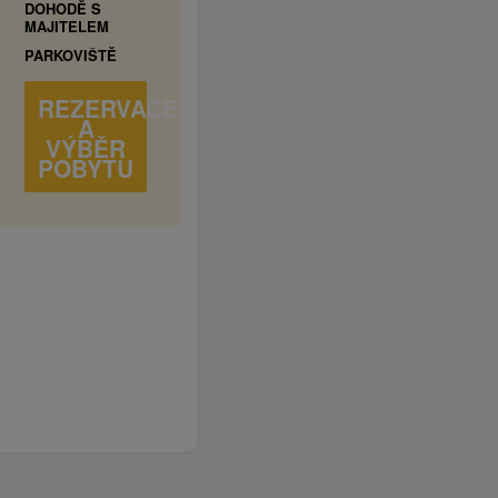
DOHODĚ S
MAJITELEM
PARKOVIŠTĚ
REZERVACE
A
VÝBĚR
POBYTU