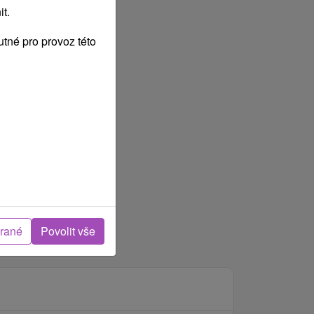
t.
tné pro provoz této
brané
Povolit vše