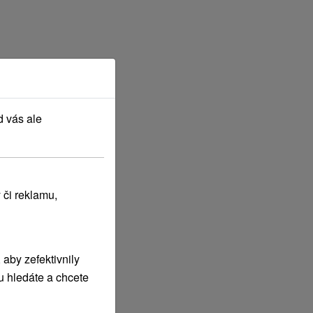
d vás ale
 či reklamu,
aby zefektivnily
u hledáte a chcete