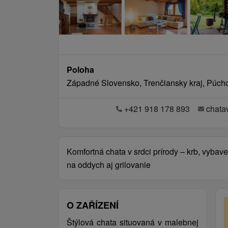
Poloha
Západné Slovensko, Trenčiansky kraj, Púch
+421 918 178 893
chat
Komfortná chata v srdci prírody – krb, vybav
na oddych aj grilovanie
O ZAŘÍZENÍ
Štýlová chata situovaná v malebnej