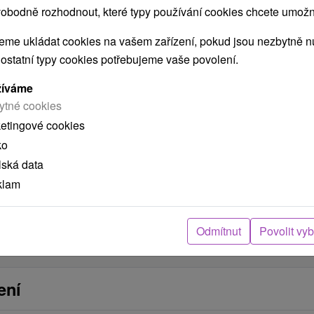
obodně rozhodnout, které typy používání cookies chcete umožni
me ukládat cookies na vašem zařízení, pokud jsou nezbytně nu
 ostatní typy cookies potřebujeme vaše povolení.
žíváme
ytné cookies
ketingové cookies
ko
lská data
klam
POKRAČOVAT
Odmítnut
Povolit vy
ení