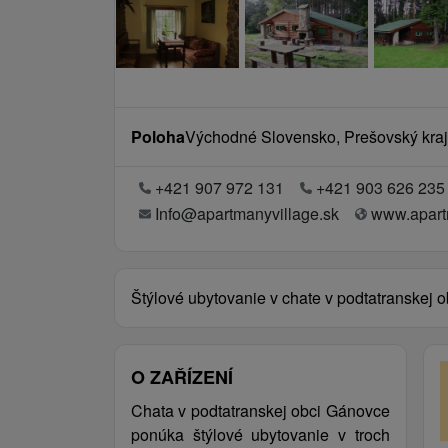
Poloha
Východné Slovensko, Prešovský kraj
+421 907 972 131
+421 903 626 235
Info@apartmanyvillage.sk
www.apart
Štýlové ubytovanie v chate v podtatranskej 
O ZAŘÍZENÍ
Chata v podtatranskej obci Gánovce
ponúka štýlové ubytovanie v troch