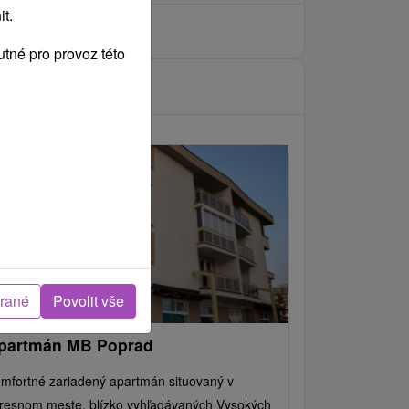
t.
tné pro provoz této
brané
Povolit vše
partmán MB Poprad
mfortné zariadený apartmán situovaný v
resnom meste, blízko vyhľadávaných Vysokých