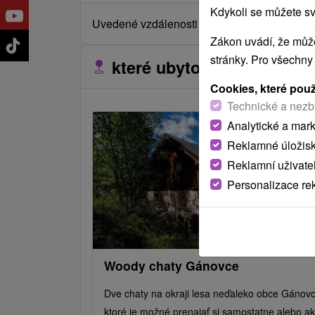
Kdykoli se můžete sv
Uvedené vzdálenosti jsou měřeny vzdušnou č
Zákon uvádí, že může
stránky. Pro všechny
které ubytovací zařízení s
Cookies, které pou
Technické a nezb
Analytické a mar
Reklamné úložis
Reklamní uživate
Personalizace re
Woody chaty Gánovce
Dve chaty na okraji lesa neďaleko obce Gánovc
ktoré je možné prenajať si samostatne alebo a