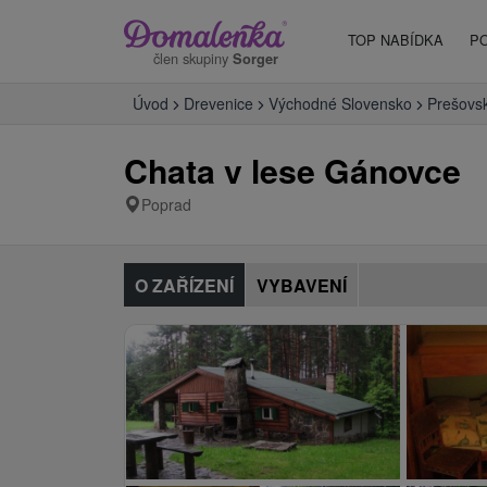
TOP NABÍDKA
P
člen skupiny
Sorger
Úvod
Drevenice
Východné Slovensko
Prešovsk
Chata v lese Gánovce
Poprad
O ZAŘÍZENÍ
VYBAVENÍ