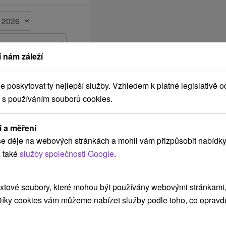
 nám záleží
poskytovat ty nejlepší služby. Vzhledem k platné legislativě o
 s používáním souborů cookies.
i a měření
e děje na webových stránkách a mohli vám přizpůsobit nabídky
 také
služby společnosti Google
.
POKRAČOVAT
xtové soubory, které mohou být používány webovými stránkami, 
 Díky cookies vám můžeme nabízet služby podle toho, co opravd
ení