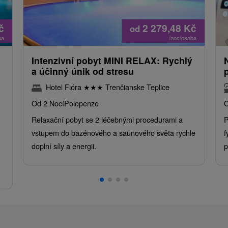
č
2 279,48
Kč
od
ba
/noc/osoba
Intenzivní pobyt MINI RELAX: Rychlý
a účinný únik od stresu
Hotel Flóra
★
★
★
Trenčianske Teplice
Od 2 Nocí
Polopenze
O
Relaxační pobyt se 2 léčebnými procedurami a
P
vstupem do bazénového a saunového světa rychle
f
doplní síly a energii.
p
.