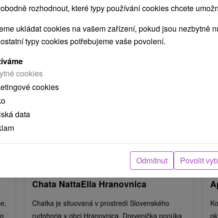
obodně rozhodnout, které typy používání cookies chcete umožni
arou, skutečná délka cesty může být jiná.
me ukládat cookies na vašem zařízení, pokud jsou nezbytně nu
 ostatní typy cookies potřebujeme vaše povolení.
e nacházejí v blízkosti?
žíváme
ytné cookies
ketingové cookies
ko
lská data
klam
Odmítnut
Povolit vy
Chata NattaElla Hranovnica
A
e,
Chatka je situovaná v prostredí Slovenského
Ko
ko
rudohoria v obci Hranovnica. Drevenička ponúka
ok