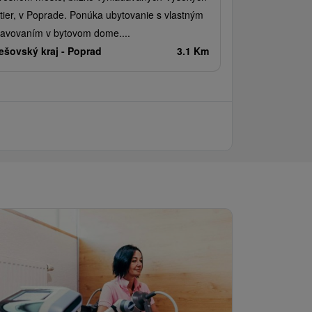
tier, v Poprade. Ponúka ubytovanie s vlastným
ravovaním v bytovom dome....
ešovský kraj -
Poprad
3.1 Km