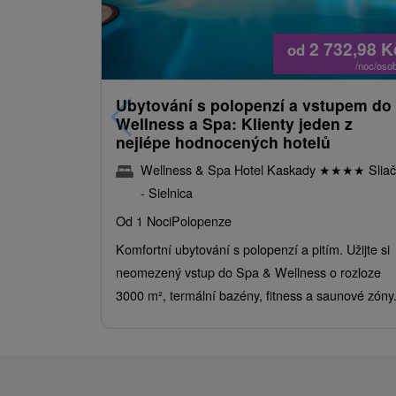
2 732,98
K
od
/noc/oso
Ubytování s polopenzí a vstupem do
Wellness a Spa: Klienty jeden z
nejlépe hodnocených hotelů
Wellness & Spa Hotel Kaskady
★
★
★
★
Sliač
- Sielnica
Od 1 Noci
Polopenze
Komfortní ubytování s polopenzí a pitím. Užijte si
neomezený vstup do Spa & Wellness o rozloze
3000 m², termální bazény, fitness a saunové zóny