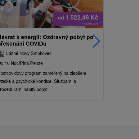
1 522,48
Kč
od
/noc/osoba
Návrat k energii: Ozdravný pobyt po
Nejprodá
překonání COVIDu
pobyt s
balíkem 
Lázně Nový Smokovec
Grand 
d 10 Nocí
Plná Penze
Od 2 Nocí
Al
ostcovidový program zaměřený na zlepšení
Užijte si pe
yzické a psychické kondice. Službami a
kde se skvěl
rocedurami nabitý pobyt.
služby pro c