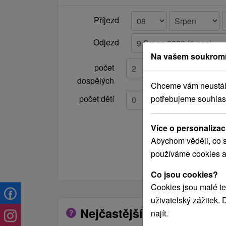
Příjezd
Odjezd
Na vašem soukromí
počet
dospělých
Chceme vám neustále 
potřebujeme souhlas
počet dětí
Více o personalizac
Abychom věděli, co s
používáme cookies a
Co jsou cookies?
Cookies jsou malé te
uživatelský zážitek.
Nejčastější otázky o zaříz
najít.