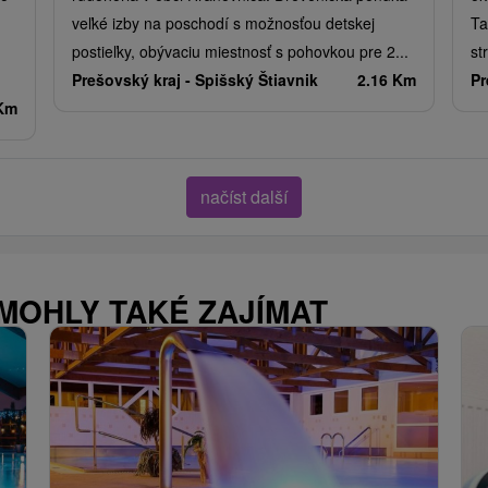
veľké izby na poschodí s možnosťou detskej
Ta
postieľky, obývaciu miestnosť s pohovkou pre 2...
st
Prešovský kraj -
Spišský Štiavnik
2.16 Km
Pr
 Km
načíst další
 MOHLY TAKÉ ZAJÍMAT