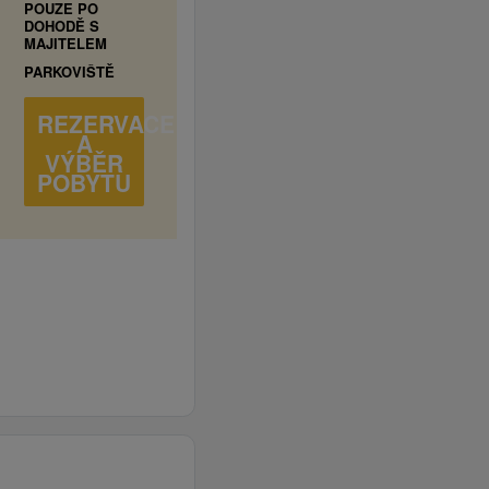
POUZE PO
DOHODĚ S
MAJITELEM
PARKOVIŠTĚ
REZERVACE
A
VÝBĚR
POBYTU