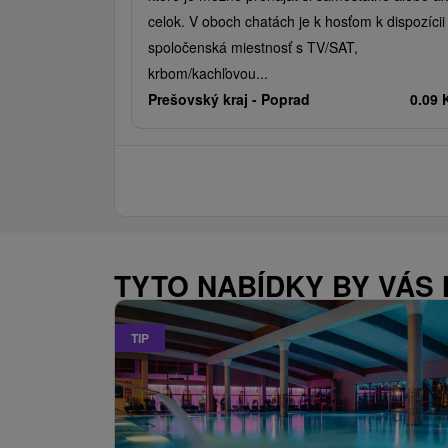
celok. V oboch chatách je k hosťom k dispozícii
spoločenská miestnosť s TV/SAT,
krbom/kachľovou...
Prešovský kraj -
Poprad
0.09
TYTO NABÍDKY BY VÁS
TIP