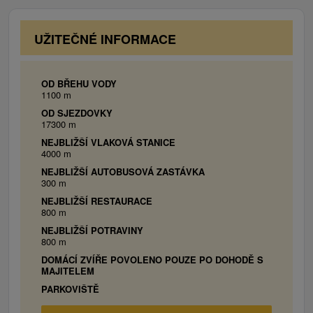
1x poschodová posteľ, WiFi.
2 x Štvorlôžková spálňa:
1x manželská
UŽITEČNÉ INFORMACE
posteľ, 1x poschodová posteľ, WiFi.
Dvojlôžková spálňa:
1x manželská posteľ,
WiFi.
OD BŘEHU VODY
1100 m
Päťlôžková spálňa:
2x manželská posteľ, 1x
OD SJEZDOVKY
samostatné lôžko, WiFi.
17300 m
NEJBLIŽŠÍ VLAKOVÁ STANICE
4000 m
Malá chata
NEJBLIŽŠÍ AUTOBUSOVÁ ZASTÁVKA
Dvojlôžková spálňa:
2 x samostatné lôžko,
300 m
WiFi.
NEJBLIŽŠÍ RESTAURACE
Dvojlôžková spálňa:
2 x prístelka
800 m
(rozkladacia pohovka), WiFi.
NEJBLIŽŠÍ POTRAVINY
Doplnkové lôžka (spoločenská
800 m
miestnosť):
2 x samostatné lôžko.
DOMÁCÍ ZVÍŘE POVOLENO POUZE PO DOHODĚ S
MAJITELEM
PARKOVIŠTĚ