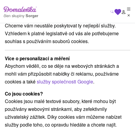
Na vašem soukromí nám záleží
člen skupiny
Sorger
Chceme vám neustále poskytovat ty nejlepší služby.
Slovensko
Banskobystrický kraj
Vyhne
Chata Valachovka Vyhne
Vzhledem k platné legislativě od vás ale potřebujeme
souhlas s používáním souborů cookies.
Chata Valachovka Vyhne
Vyhne
Více o personalizaci a měření
Abychom věděli, co se děje na webových stránkách a
mohli vám přizpůsobit nabídky či reklamu, používáme
REZERVACE A VÝBĚR POBYTU
cookies a také
služby společnosti Google
.
Kontaktujte přímo ubytovatele.
Co jsou cookies?
Navigovat do místa
Cookies jsou malé textové soubory, které mohou být
používány webovými stránkami, aby zefektivnily
O ZAŘÍZENÍ
VYBAVENÍ
uživatelský zážitek. Díky cookies vám můžeme nabízet
služby podle toho, co opravdu hledáte a chcete najít.