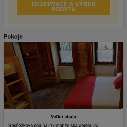
REZERVACE A VÝBĚR
POBYTU
Pokoje
Veľká chata
Šesťlôžková spálňa: 1x manželská posteľ, 2x