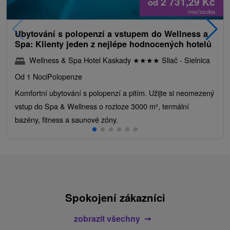
2 731,29
Kč
od
/noc/osoba
Ubytování s polopenzí a vstupem do Wellness a
Spa: Klienty jeden z nejlépe hodnocených hotelů
Wellness & Spa Hotel Kaskady
★
★
★
★
Sliač - Sielnica
Od 1 Noci
Polopenze
Komfortní ubytování s polopenzí a pitím. Užijte si neomezený
vstup do Spa & Wellness o rozloze 3000 m², termální
bazény, fitness a saunové zóny.
Spokojení zákazníci
zobrazit všechny