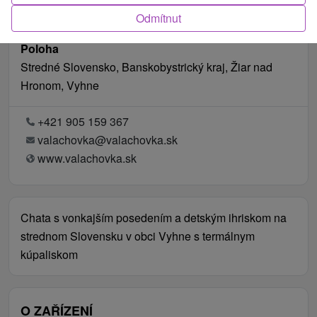
Odmítnut
Poloha
Stredné Slovensko, Banskobystrický kraj, Žiar nad
Hronom, Vyhne
+421 905 159 367
valachovka@valachovka.sk
www.valachovka.sk
Chata s vonkajším posedením a detským ihriskom na
strednom Slovensku v obci Vyhne s termálnym
kúpaliskom
O ZAŘÍZENÍ