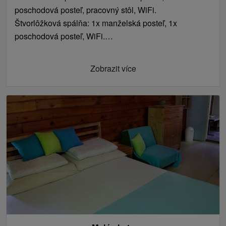
poschodová posteľ, pracovný stôl, WiFi.
Štvorlôžková spálňa: 1x manželská posteľ, 1x
poschodová posteľ, WiFi.
Štvorlôžková spálňa: 2x samostatné lôžko, 1x
poschodová posteľ, WiFi.
Zobrazit více
2 x Štvorlôžková spálňa: 1x manželská posteľ, 1x
poschodová posteľ, WiFi.
Dvojlôžková spálňa: 1x manželská posteľ, WiFi.
Päťlôžková spálňa: 2x manželská posteľ, 1x
samostatné lôžko, WiFi.