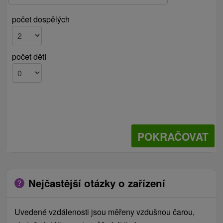
počet dospělých
počet dětí
POKRAČOVAT
Nejčastější otázky o zařízení
Uvedené vzdálenosti jsou měřeny vzdušnou čarou,