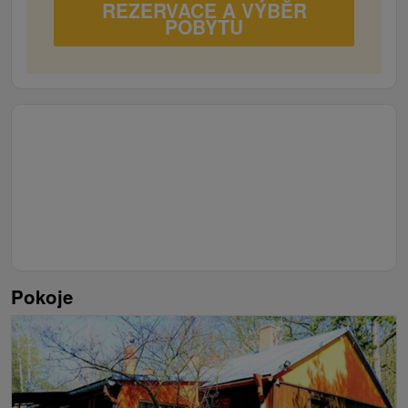
samostatné lôžko, WiFi), 2x kúpeľňa bez
REZERVACE A VÝBĚR
POBYTU
toalety (sprchovací kút, umývadlo), 2x
samostatná toaleta, spoločenská miestnosť
(jedálenské sedenie), kuchyňa (plynový
sporák, mikrovlnná rúra, rýchlovarná kanvica,
chladnička).
Chata modrá (19 osôb):
4x Päťlôžková
spálňa (3x samostatné lôžko, 1x poschodová
posteľ, WiFi), 2x kúpeľňa bez toalety
(sprchovací kút, umývadlo), 3x samostatná
toaleta, spoločenská miestnosť (TV, jedálenské
sedenie), kuchyňa (plynový sporák, mikrovlnná
rúra, rýchlovarná kanvica, chladnička).
Turistická ubytovňa (20 osôb):
5x
Pokoje
Dvojlôžková spálňa (2x samostatné lôžko,
WiFi), 2x Trojlôžková spálňa (3x samostatné
lôžko, WiFi), Päťlôžková spálňa (5x
samostatné lôžko,
2x kúpeľňa bez toalety
(sprchovací kút, umývadlo), 5x samostatná