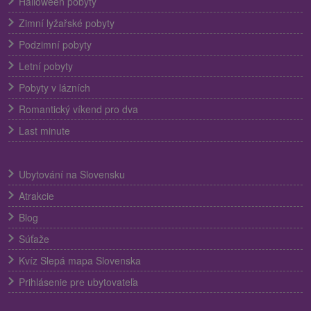
Halloween pobyty
Zimní lyžařské pobyty
Podzimní pobyty
Letní pobyty
Pobyty v lázních
Romantický víkend pro dva
Last minute
Ubytování na Slovensku
Atrakcie
Blog
Súťaže
Kvíz Slepá mapa Slovenska
Prihlásenie pre ubytovateľa