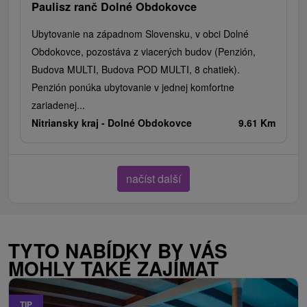
Paulisz ranč Dolné Obdokovce
Ubytovanie na západnom Slovensku, v obci Dolné
Obdokovce, pozostáva z viacerých budov (Penzión,
Budova MULTI, Budova POD MULTI, 8 chatiek).
Penzión ponúka ubytovanie v jednej komfortne
zariadenej...
Nitriansky kraj -
Dolné Obdokovce
9.61 Km
načíst další
TYTO NABÍDKY BY VÁS
MOHLY TAKÉ ZAJÍMAT
TIP