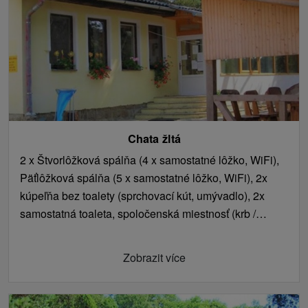
Chata žltá
2 x Štvorlôžková spálňa (4 x samostatné lôžko, WiFi),
Päťlôžková spálňa (5 x samostatné lôžko, WiFi), 2x
kúpeľňa bez toalety (sprchovací kút, umývadlo), 2x
samostatná toaleta, spoločenská miestnosť (krb /
kachle, jedálenské sedenie), kuchyňa (elektrická rúra,
keramická varná doska, mikrovlnná rúra, rýchlovarná
Zobrazit více
kanvica, chladnička).