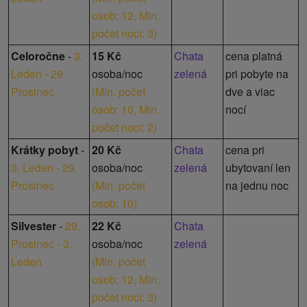
osob: 12,
Min.
počet nocí: 3
)
Celoročne
-
3.
15 Kč
Chata
cena platná
Leden - 29.
osoba/noc
zelená
pri pobyte na
Prosinec
(
Min. počet
dve a viac
osob: 10,
Min.
nocí
počet nocí: 2
)
Krátky pobyt
-
20 Kč
Chata
cena pri
3. Leden - 29.
osoba/noc
zelená
ubytovaní len
Prosinec
(
Min. počet
na jednu noc
osob: 10
)
Silvester
-
29.
22 Kč
Chata
Prosinec - 3.
osoba/noc
zelená
Leden
(
Min. počet
osob: 12,
Min.
počet nocí: 3
)