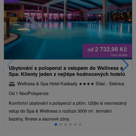
2 732,98
Kč
od
/noc/osoba
Ubytování s polopenzí a vstupem do Wellness a
Spa: Klienty jeden z nejlépe hodnocených hotelů
Wellness & Spa Hotel Kaskady
★
★
★
★
Sliač - Sielnica
Od 1 Noci
Polopenze
Komfortní ubytování s polopenzí a pitím. Užijte si neomezený
vstup do Spa & Wellness o rozloze 3000 m², termální
bazény, fitness a saunové zóny.