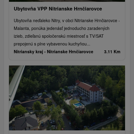
Ubytovňa VPP Nitrianske Hrnčiarovce
Ubytovňa neďaleko Nitry, v obci Nitrianske Hrnčiarovce -
Malanta, ponúka jedenásť jednoducho zaradených
izieb, zdieľanú spoločenskú miestnosť s TV/SAT
prepojenú s plne vybavenou kuchyňou...
Nitriansky kraj -
Nitrianske Hrnčiarovce
3.11 Km