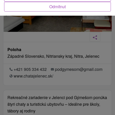
Odmítnut
Poloha
Západné Slovensko, Nitriansky kraj, Nitra, Jelenec
+421 905 334 432
podgymesom@gmail.com
www.chatajelenec.sk/
Rekreačné zariadenie v Jelenci pod Gýmešom ponúka
štyri chaty a turistickú ubytovňu – ideálne pre školy,
tábory aj rodiny