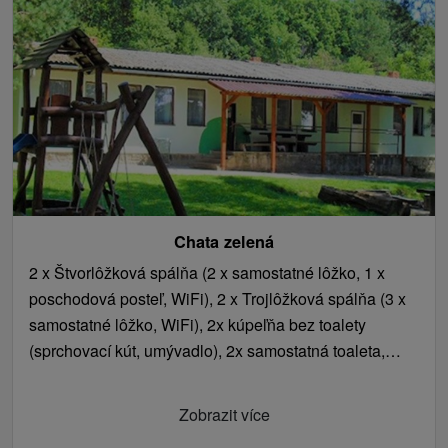
Chata zelená
2 x Štvorlôžková spálňa (2 x samostatné lôžko, 1 x
poschodová posteľ, WiFi), 2 x Trojlôžková spálňa (3 x
samostatné lôžko, WiFi), 2x kúpeľňa bez toalety
(sprchovací kút, umývadlo), 2x samostatná toaleta,
spoločenská miestnosť (jedálenské sedenie), kuchyňa
(plynový sporák, mikrovlnná rúra, rýchlovarná kanvica,
Zobrazit více
chladnička).