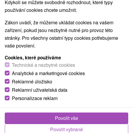
Navigovat do místa
Kdykoli se můžete svobodně rozhodnout, které typy
používání cookies chcete umožnit.
O ZAŘÍZENÍ
VYBAVENÍ
Zákon uvádí, že můžeme ukládat cookies na vašem
zařízení, pokud jsou nezbytně nutné pro provoz této
stránky. Pro všechny ostatní typy cookies potřebujeme
vaše povolení.
Cookies, které používáme
Technické a nezbytné cookies
Analytické a marketingové cookies
Reklamné úložisko
Reklamní uživatelská data
Personalizace reklam
Povolit vše
Povolit vybrané