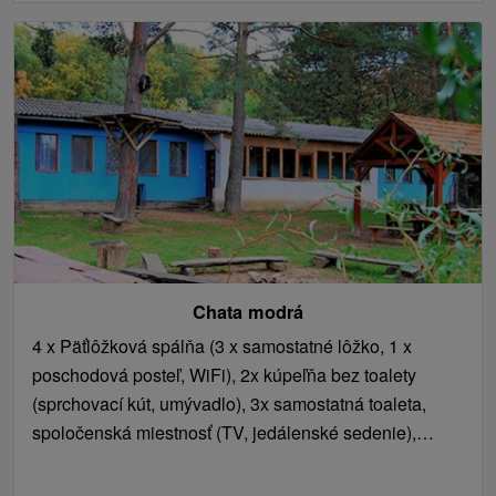
Chata modrá
4 x Päťlôžková spálňa (3 x samostatné lôžko, 1 x
poschodová posteľ, WiFi), 2x kúpeľňa bez toalety
(sprchovací kút, umývadlo), 3x samostatná toaleta,
spoločenská miestnosť (TV, jedálenské sedenie),
kuchyňa (plynový sporák, mikrovlnná rúra, rýchlovarná
kanvica, chladnička).