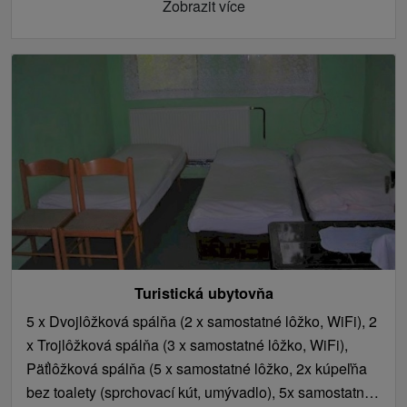
Zobrazit více
Turistická ubytovňa
5 x Dvojlôžková spálňa (2 x samostatné lôžko, WiFi), 2
x Trojlôžková spálňa (3 x samostatné lôžko, WiFi),
Päťlôžková spálňa (5 x samostatné lôžko, 2x kúpeľňa
bez toalety (sprchovací kút, umývadlo), 5x samostatná