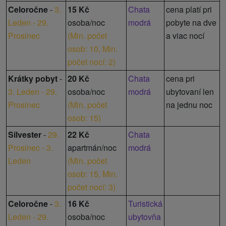
Celoročne
-
3.
15 Kč
Chata
cena platí pri
Leden - 29.
osoba/noc
modrá
pobyte na dve
Prosinec
(
Min. počet
a viac nocí
osob: 10,
Min.
počet nocí: 2
)
Krátky pobyt
-
20 Kč
Chata
cena pri
3. Leden - 29.
osoba/noc
modrá
ubytovaní len
Prosinec
(
Min. počet
na jednu noc
osob: 15
)
Silvester
-
29.
22 Kč
Chata
Prosinec - 3.
apartmán/noc
modrá
Leden
(
Min. počet
osob: 15,
Min.
počet nocí: 3
)
Celoročne
-
3.
16 Kč
Turistická
Leden - 29.
osoba/noc
ubytovňa