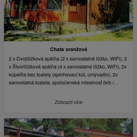
toaleta, spoločenská miestnosť (krb / kachle,
TV, jedálenské sedenie), kuchyňa (plynový
sporák, mikrovlnná rúra, rýchlovarná kanvica,
chladnička).
Chata oranžová
2 x Dvojlôžková spálňa (2 x samostatné lôžko, WiFi), 2
x Štvorlôžková spálňa (4 x samostatné lôžko, WiFi), 2x
kúpeľňa bez toalety (sprchovací kút, umývadlo), 2x
samostatná toaleta, spoločenská miestnosť (krb /
kachle, TV), 2x kuchyňa (plynový sporák, mikrovlnná
rúra, rýchlovarná kanvica, chladnička, jedálenské
Zobrazit více
sedenie).