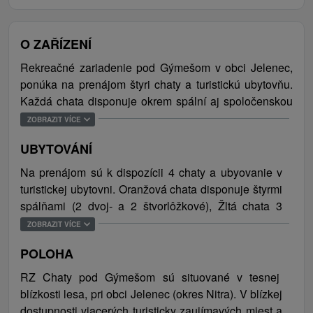
O ZAŘÍZENÍ
Rekreačné zariadenie pod Gýmešom v obci Jelenec,
ponúka na prenájom štyri chaty a turistickú ubytovňu.
Každá chata disponuje okrem spální aj spoločenskou
miestnosťou s TV a kuchynkami. Turistická ubytovňa
ZOBRAZIT VÍCE
poskytuje ubytovanie v ôsmich izbách a k dispozícii má
UBYTOVÁNÍ
aj kuchyňu a jedáleň, ktorá slúži ako hlavný
spoločenský priestor pre hostí najmä počas
Na prenájom sú k dispozícii 4 chaty a ubyovanie v
organizovania detských táborov, teambuildingov a
turistickej ubytovni. Oranžová chata disponuje štyrmi
seminárov. V exteriéri sa nachádzajú kryté a nekryté
spálňami (2 dvoj- a 2 štvorlôžkové), Žltá chata 3
sedenia, kde je možné si príjemne posedieť pri
spálňami (2 štvor- a päťlôžková), Zelená chata má 4
ZOBRAZIT VÍCE
kruhovom ohnisku a grilovaní alebo si zahrať na ihrisku
spálne (2 troj- a 2 štvorlôžkové) a Modrá chata 4 štyri
futbal či volejbal. V celom ubytovacom zariadení je
POLOHA
päťlôžkové spálne. Všetky chaty sú okrem spální
bezplatné WiFi pripojenie na internet a parkovanie
vybavené spoločenskou miestnosťou, 1 alebo 2
RZ Chaty pod Gýmešom sú situované v tesnej
zabezpečené pred jednotlivými objektmi (spolu 20
kompletne vybavenými kuchyňami, 2 kúpeľňami
blízkosti lesa, pri obci Jelenec (okres Nitra). V blízkej
parkovacích miest). Ubytovanie je vhodné pre školy v
(sprchový kút, umývadlo) a 2 alebo 3 samostatnými
dostupnosti viacerých turisticky zaujímavých miest a