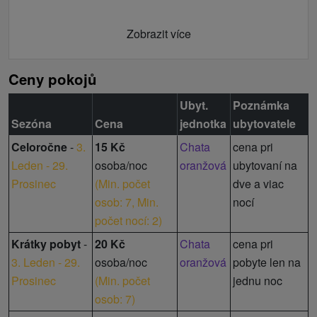
toaleta, spoločenská miestnosť (krb / kachle, TV,
jedálenské sedenie), kuchyňa (plynový sporák,
Zobrazit více
mikrovlnná rúra, rýchlovarná kanvica, chladnička).
Ceny pokojů
Ubyt.
Poznámka
Sezóna
Cena
jednotka
ubytovatele
Celoročne
-
3.
15 Kč
Chata
cena pri
Leden - 29.
osoba/noc
oranžová
ubytovaní na
Prosinec
(
Min. počet
dve a viac
osob: 7,
Min.
nocí
počet nocí: 2
)
Krátky pobyt
-
20 Kč
Chata
cena pri
3. Leden - 29.
osoba/noc
oranžová
pobyte len na
Prosinec
(
Min. počet
jednu noc
osob: 7
)