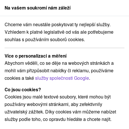
Na vašem soukromí nám záleží
člen skupiny
Sorger
Chceme vám neustále poskytovat ty nejlepší služby.
kraj
Jelenec
Chaty pod Gýmešom, rekreačné zariadenie Jelenec
Vzhledem k platné legislativě od vás ale potřebujeme
souhlas s používáním souborů cookies.
Chaty pod Gýmešom, rekreačné
zariadenie Jelenec
Více o personalizaci a měření
Jelenec
Abychom věděli, co se děje na webových stránkách a
mohli vám přizpůsobit nabídky či reklamu, používáme
cookies a také
služby společnosti Google
.
Rezervovat přes booking
Co jsou cookies?
Cookies jsou malé textové soubory, které mohou být
používány webovými stránkami, aby zefektivnily
REZERVACE A VÝBĚR POBYTU
uživatelský zážitek. Díky cookies vám můžeme nabízet
Kontaktujte přímo ubytovatele.
služby podle toho, co opravdu hledáte a chcete najít.