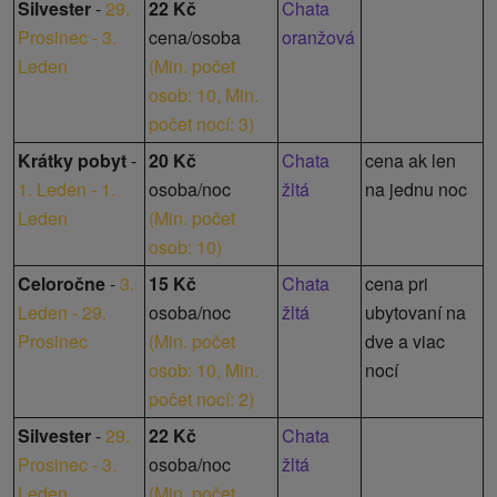
Silvester
-
29.
22 Kč
Chata
Prosinec - 3.
cena/osoba
oranžová
Leden
(
Min. počet
osob: 10,
Min.
počet nocí: 3
)
Krátky pobyt
-
20 Kč
Chata
cena ak len
1. Leden - 1.
osoba/noc
žltá
na jednu noc
Leden
(
Min. počet
osob: 10
)
Celoročne
-
3.
15 Kč
Chata
cena pri
Leden - 29.
osoba/noc
žltá
ubytovaní na
Prosinec
(
Min. počet
dve a viac
osob: 10,
Min.
nocí
počet nocí: 2
)
Silvester
-
29.
22 Kč
Chata
Prosinec - 3.
osoba/noc
žltá
Leden
(
Min. počet