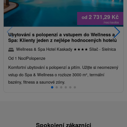
2 731,29
Kč
od
/noc/osoba
Ubytování s polopenzí a vstupem do Wellness a
Spa: Klienty jeden z nejlépe hodnocených hotelů
Wellness & Spa Hotel Kaskady
★
★
★
★
Sliač - Sielnica
Od 1 Noci
Polopenze
Komfortní ubytování s polopenzí a pitím. Užijte si neomezený
vstup do Spa & Wellness o rozloze 3000 m², termální
bazény, fitness a saunové zóny.
Spokojení zákazníci