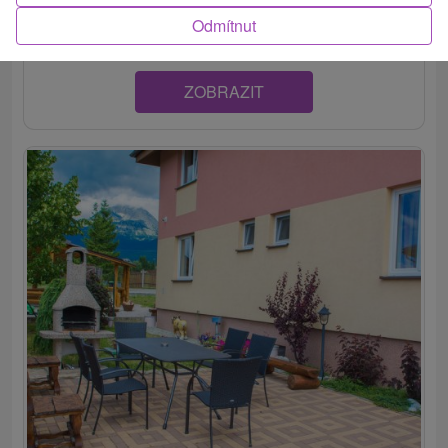
výhľadom na panorámu Vysokých Tatier,...
Odmítnut
ZOBRAZIT