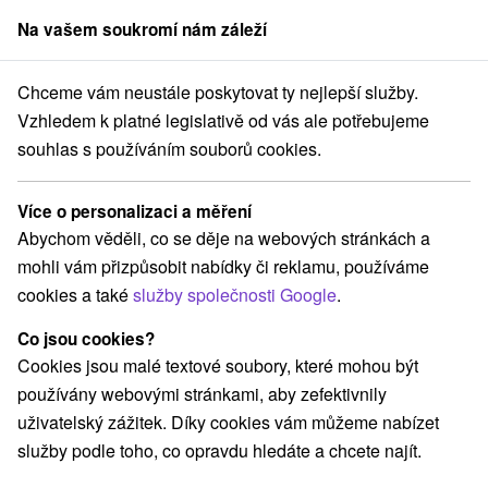
Na vašem soukromí nám záleží
člen skupiny
Sorger
Chceme vám neustále poskytovat ty nejlepší služby.
aty na prenájom
Východné Slovensko
Prešovský kraj
Batizovce
Vzhledem k platné legislativě od vás ale potřebujeme
souhlas s používáním souborů cookies.
Chaty na prenájom Batizovce
Více o personalizaci a měření
Kategorie
Abychom věděli, co se děje na webových stránkách a
mohli vám přizpůsobit nabídky či reklamu, používáme
Všechny kategorie
Apartmány
(3)
cookies a také
služby společnosti Google
.
Chaty na prenájom
Penzióny
Priváty
(4)
(1)
(2)
Co jsou cookies?
Cookies jsou malé textové soubory, které mohou být
Vyberte lokalitu nebo termín
používány webovými stránkami, aby zefektivnily
uživatelský zážitek. Díky cookies vám můžeme nabízet
NEJLEVNĚJŠÍ
NEJDRAŽŠÍ
PODLE H
VŠECHNY
služby podle toho, co opravdu hledáte a chcete najít.