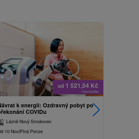
1 521,54
Kč
od
/noc/osoba
Návrat k energii: Ozdravný pobyt po
Nejprodá
překonání COVIDu
pobyt s
balíkem 
Lázně Nový Smokovec
Grand 
d 10 Nocí
Plná Penze
Od 2 Nocí
Al