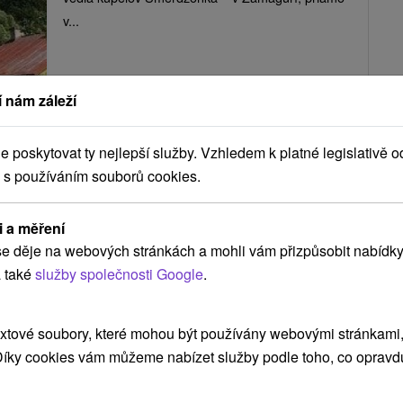
v...
ZOBRAZIT
 nám záleží
poskytovat ty nejlepší služby. Vzhledem k platné legislativě o
Domček pod javorom Červený
 s používáním souborů cookies.
Kláštor
Červený Kláštor
i a měření
e děje na webových stránkách a mohli vám přizpůsobit nabídky
 také
služby společnosti Google
.
Rekreačný domček na Zamagurí v blízkosti
Pieninského národného parku, v obci Červený...
xtové soubory, které mohou být používány webovými stránkami, 
 Díky cookies vám můžeme nabízet služby podle toho, co opravd
ZOBRAZIT