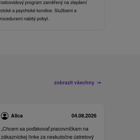
ostcovidový program zaměřený na zlepšení
Užijte si pe
yzické a psychické kondice. Službami a
kde se skvěl
rocedurami nabitý pobyt.
služby pro c
zobrazit všechny
Alica
04.08.2026
„Chcem sa poďakovať pracovníčkam na
zákazníckej linke za neskutočne ústretový