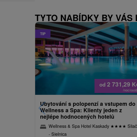
TYTO NABÍDKY BY VÁS
TIP
2 731,29
K
od
/noc/oso
Ubytování s polopenzí a vstupem do
Wellness a Spa: Klienty jeden z
nejlépe hodnocených hotelů
Wellness & Spa Hotel Kaskady
★
★
★
★
Sliač
- Sielnica