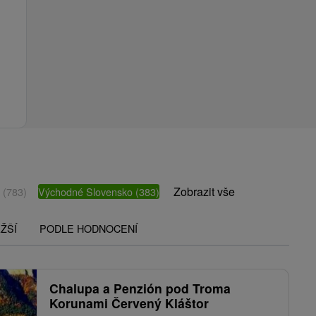
Zobrazit vše
o
(783)
Východné Slovensko
(383)
ŽŠÍ
PODLE HODNOCENÍ
Chalupa a Penzión pod Troma
Korunami Červený Kláštor