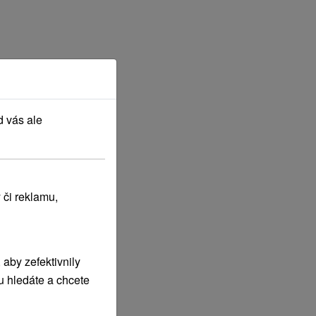
d vás ale
 či reklamu,
aby zefektivnily
u hledáte a chcete