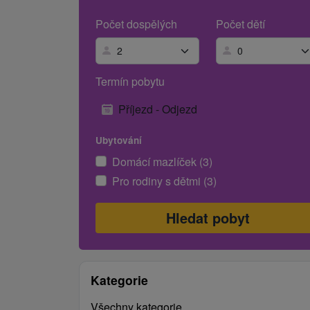
Počet dospělých
Počet dětí
Termín pobytu
Příjezd - Odjezd
Ubytování
Domácí mazlíček (3)
Pro rodiny s dětmi (3)
Kategorie
Všechny kategorie