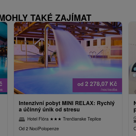
 MOHLY TAKÉ ZAJÍMAT
č
2 278,07
Kč
od
ba
/noc/osoba
Intenzivní pobyt MINI RELAX: Rychlý
a účinný únik od stresu
Hotel Flóra
★
★
★
Trenčianske Teplice
Od 2 Nocí
Polopenze
O