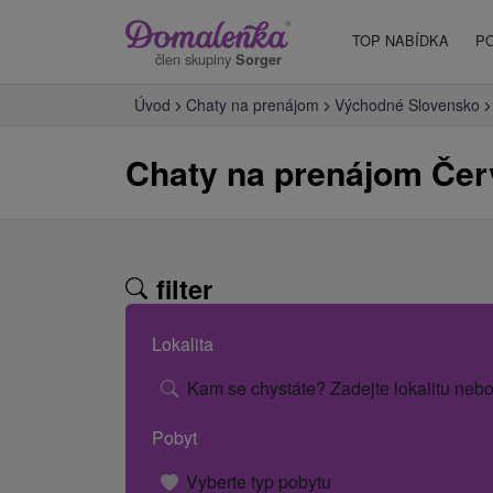
TOP NABÍDKA
P
člen skupiny
Sorger
Úvod
Chaty na prenájom
Východné Slovensko
Chaty na prenájom Čer
filter
Lokalita
Kam se chystáte? Zadejte lokalitu nebo
Pobyt
Vyberte typ pobytu