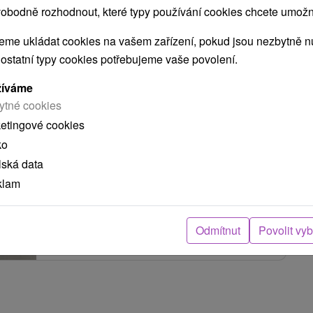
obodně rozhodnout, které typy používání cookies chcete umožni
me ukládat cookies na vašem zařízení, pokud jsou nezbytně nu
Rekreačný domček Oravec Červený
 ostatní typy cookies potřebujeme vaše povolení.
Kláštor
žíváme
Červený Kláštor
ytné cookies
ketingové cookies
Rekreačné domčeky v Pieninskom národnom
ko
parku, v obci Červený Kláštor, na brehu hraničnej
lská data
rieky Dunajec....
klam
Odmítnut
Povolit vy
ZOBRAZIT