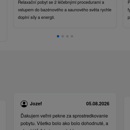
Relaxační pobyt se 2 léčebnými procedurami a
P
vstupem do bazénového a saunového světa rychle
f
doplní síly a energii.
p
.
Jozef
05.08.2026
Ďakujem veľmi pekne za sprostredkovanie
pobytu. Všetko bolo ako bolo dohodnuté, a