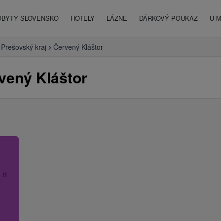
OBYTY SLOVENSKO
HOTELY
LÁZNĚ
DÁRKOVÝ POUKAZ
U 
Prešovský kraj
Červený Kláštor
vený Kláštor
 název hotelu.