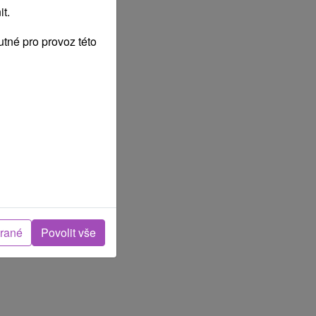
t.
tné pro provoz této
brané
Povolit vše