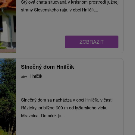
Štýlová chata situovaná v krásnom prostredí južnej
strany Slovenského raja, v obci Hnilčík...
ZOBRAZIT
Slnečný dom Hnilčík
Hnilčík
Slnečný dom sa nachádza v obci Hnilčík, v časti
Ráztoky, približne 600 m od lyžiarskeho vleku
Mraznica. Domček je...