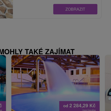
ZOBRAZIT
 MOHLY TAKÉ ZAJÍMAT
č
2 284,29
Kč
od
ba
/noc/osoba