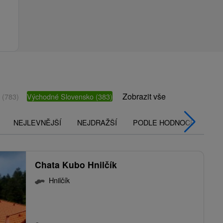
Zobrazit vše
o
(783)
Východné Slovensko
(383)
NEJLEVNĚJŠÍ
NEJDRAŽŠÍ
PODLE HODNOCENÍ
Chata Kubo Hnilčík
Hnilčík