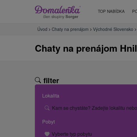
TOP NABÍDKA
P
člen skupiny
Sorger
Úvod
Chaty na prenájom
Východné Slovensko
Chaty na prenájom Hnil
filter
Lokalita
Kam se chystáte? Zadejte lokalitu nebo
Pobyt
Vyberte typ pobytu