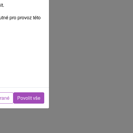
t.
tné pro provoz této
brané
Povolit vše