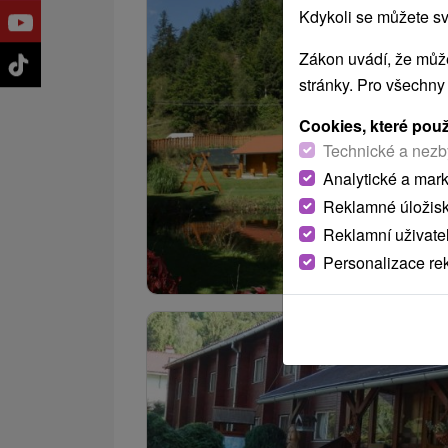
Kdykoli se můžete sv
Zákon uvádí, že může
stránky. Pro všechny
Cookies, které pou
Technické a nezb
Analytické a mar
Reklamné úložis
Reklamní uživate
Personalizace re