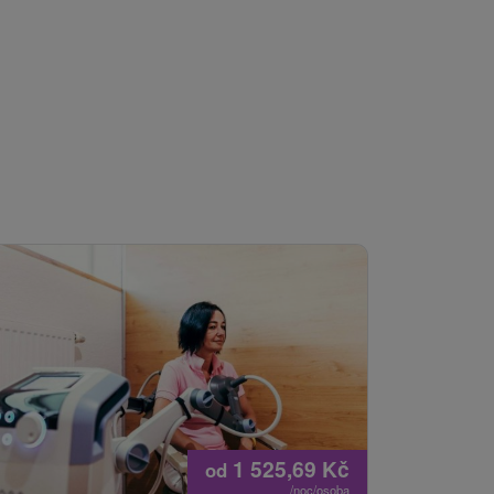
1 525,69
Kč
od
/noc/osoba