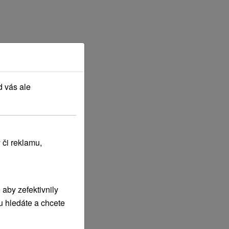
d vás ale
 či reklamu,
aby zefektivnily
u hledáte a chcete