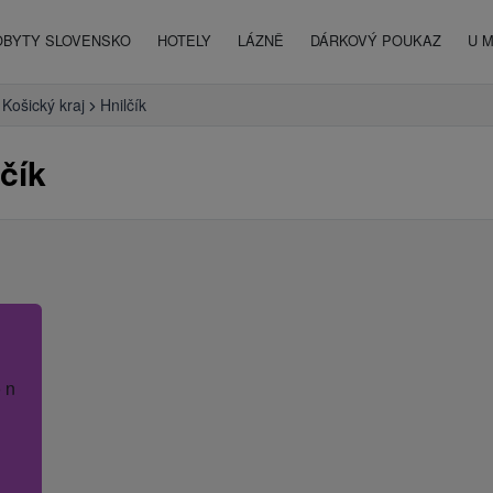
OBYTY SLOVENSKO
HOTELY
LÁZNĚ
DÁRKOVÝ POUKAZ
U 
Košický kraj
Hnilčík
čík
 název hotelu.