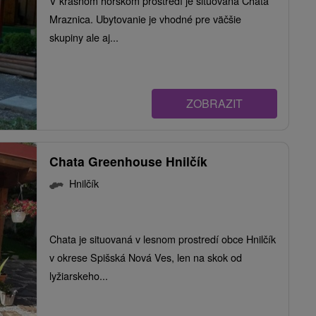
V krásnom horskom prostredí je situovaná Chata
Mraznica. Ubytovanie je vhodné pre väčšie
skupiny ale aj...
ZOBRAZIT
Chata Greenhouse Hnilčík
Hnilčík
Chata je situovaná v lesnom prostredí obce Hnilčík
v okrese Spišská Nová Ves, len na skok od
lyžiarskeho...