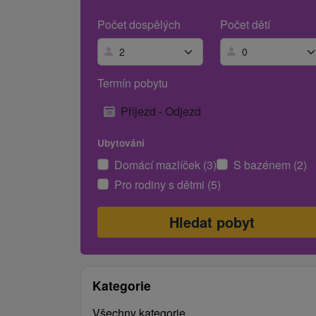
Počet dospělých
Počet dětí
Termín pobytu
Příjezd - Odjezd
Ubytování
Domácí mazlíček (3)
S bazénem (2)
Pro rodiny s dětmi (5)
Kategorie
Všechny kategorie