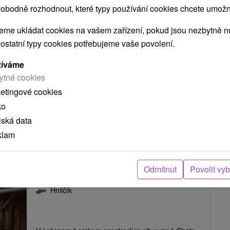
Chata LENKA Hnilčík
obodně rozhodnout, které typy používání cookies chcete umožni
Hnilčík
me ukládat cookies na vašem zařízení, pokud jsou nezbytně nu
 ostatní typy cookies potřebujeme vaše povolení.
V krásnej prírode Slovenského raja, v obci Hnilčík
žíváme
ytné cookies
je situovaná Chata Lenka, ktorá je...
ketingové cookies
ko
lská data
ZOBRAZIT
klam
Odmítnut
Povolit vy
Chata Mraznica Hnilčík
Hnilčík