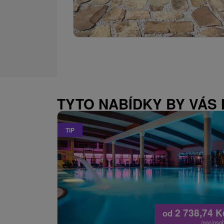
TYTO NABÍDKY BY VÁS
TIP
2 738,74
K
od
/noc/oso