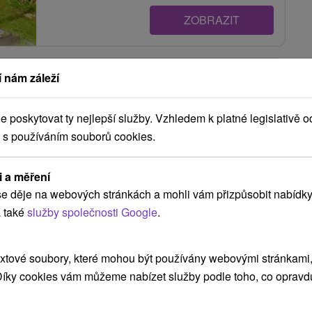
ZOBRAZIT
Zrub Bindt Hnilčík
 nám záleží
Hnilčík
poskytovat ty nejlepší služby. Vzhledem k platné legislativě o
 s používáním souborů cookies.
Novopostavená chata je situovaná do krásneho
prostredia obce Hnilčík. Disponuje veľkými izbami
i a měření
a komfortom...
e děje na webových stránkách a mohli vám přizpůsobit nabídky
 také
služby společnosti Google
.
ZOBRAZIT
xtové soubory, které mohou být používány webovými stránkami, 
 Díky cookies vám můžeme nabízet služby podle toho, co opravd