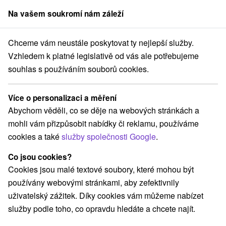
Na vašem soukromí nám záleží
člen skupiny
Sorger
Chceme vám neustále poskytovat ty nejlepší služby.
renájom
Východné Slovensko
Košický kraj
Jablonov nad Turňou
Vzhledem k platné legislativě od vás ale potřebujeme
souhlas s používáním souborů cookies.
Chaty na prenájom Jablonov nad
Turňou
Více o personalizaci a měření
Abychom věděli, co se děje na webových stránkách a
Kategorie
mohli vám přizpůsobit nabídky či reklamu, používáme
cookies a také
služby společnosti Google
.
Všechny kategorie
Chaty na prenájom
(2)
Penzióny
(1)
Co jsou cookies?
Cookies jsou malé textové soubory, které mohou být
používány webovými stránkami, aby zefektivnily
Vyberte lokalitu nebo termín
uživatelský zážitek. Díky cookies vám můžeme nabízet
služby podle toho, co opravdu hledáte a chcete najít.
NEJLEVNĚJŠÍ
NEJDRAŽŠÍ
PODLE H
VŠECHNY