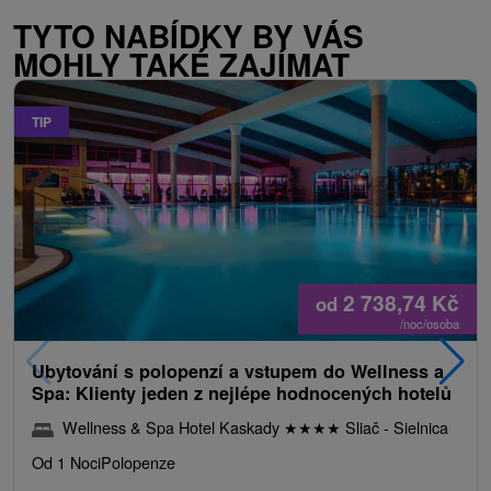
TYTO NABÍDKY BY VÁS
MOHLY TAKÉ ZAJÍMAT
TIP
2 738,74
Kč
od
/noc/osoba
Ubytování s polopenzí a vstupem do Wellness a
Spa: Klienty jeden z nejlépe hodnocených hotelů
Wellness & Spa Hotel Kaskady
★
★
★
★
Sliač - Sielnica
Od 1 Noci
Polopenze