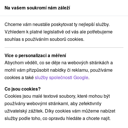
Na vašem soukromí nám záleží
člen skupiny
Sorger
Chceme vám neustále poskytovat ty nejlepší služby.
aty na prenájom
Východné Slovensko
Prešovský kraj
Jezersko
Vzhledem k platné legislativě od vás ale potřebujeme
souhlas s používáním souborů cookies.
Chaty na prenájom Jezersko
Více o personalizaci a měření
Kategorie
Abychom věděli, co se děje na webových stránkách a
mohli vám přizpůsobit nabídky či reklamu, používáme
Všechny kategorie
Apartmány
(1)
cookies a také
služby společnosti Google
.
Chaty na prenájom
Drevenice
Penzióny
(7)
(13)
(1)
Co jsou cookies?
Cookies jsou malé textové soubory, které mohou být
Vyberte lokalitu nebo termín
používány webovými stránkami, aby zefektivnily
uživatelský zážitek. Díky cookies vám můžeme nabízet
TOP - NEJPRODÁVANĚJŠÍ
NEJLEVNĚJŠ
VŠECHNY
služby podle toho, co opravdu hledáte a chcete najít.