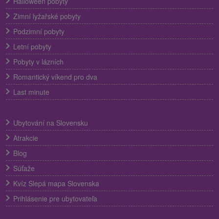
Halloween pobyty
Zimní lyžařské pobyty
Podzimní pobyty
Letní pobyty
Pobyty v lázních
Romantický víkend pro dva
Last minute
Ubytování na Slovensku
Atrakcie
Blog
Súťaže
Kvíz Slepá mapa Slovenska
Prihlásenie pre ubytovateľa