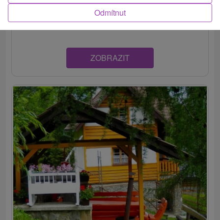
dedinke Jezersko, z ktorej je len na skok do
Odmítnut
vyhľadávaných...
ZOBRAZIT