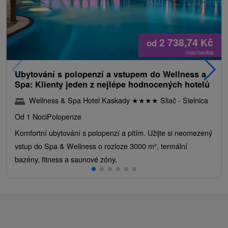
2 738,74
Kč
od
/noc/osoba
Ubytování s polopenzí a vstupem do Wellness a
Spa: Klienty jeden z nejlépe hodnocených hotelů
Wellness & Spa Hotel Kaskady
★
★
★
★
Sliač - Sielnica
Od 1 Noci
Polopenze
Komfortní ubytování s polopenzí a pitím. Užijte si neomezený
vstup do Spa & Wellness o rozloze 3000 m², termální
bazény, fitness a saunové zóny.