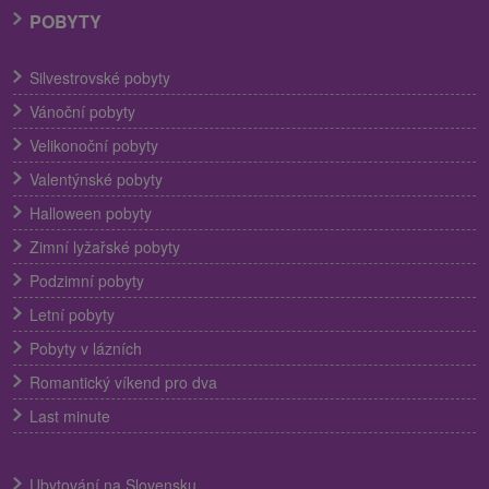
POBYTY
Silvestrovské pobyty
Vánoční pobyty
Velikonoční pobyty
Valentýnské pobyty
Halloween pobyty
Zimní lyžařské pobyty
Podzimní pobyty
Letní pobyty
Pobyty v lázních
Romantický víkend pro dva
Last minute
Ubytování na Slovensku