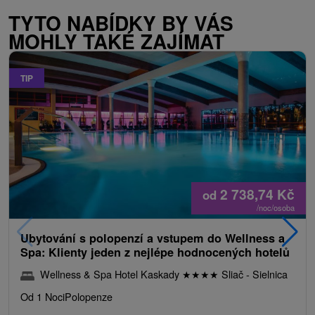
TYTO NABÍDKY BY VÁS
MOHLY TAKÉ ZAJÍMAT
TIP
2 738,74
Kč
od
/noc/osoba
Ubytování s polopenzí a vstupem do Wellness a
Spa: Klienty jeden z nejlépe hodnocených hotelů
Wellness & Spa Hotel Kaskady
★
★
★
★
Sliač - Sielnica
Od 1 Noci
Polopenze