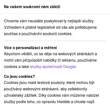
Na vašem soukromí nám záleží
člen skupiny
Sorger
Chceme vám neustále poskytovat ty nejlepší služby.
 na prenájom
Stredné Slovensko
Žilinský kraj
Liptovský Trnovec
Vzhledem k platné legislativě od vás ale potřebujeme
souhlas s používáním souborů cookies.
Chaty na prenájom Liptovský
Trnovec
Více o personalizaci a měření
Abychom věděli, co se děje na webových stránkách a
Kategorie
mohli vám přizpůsobit nabídky či reklamu, používáme
cookies a také
služby společnosti Google
.
Všechny kategorie
Hotely na Slovensku
(1)
Apartmány
Chaty na prenájom
Drevenice
(7)
(20)
(15)
Co jsou cookies?
Kempy
Penzióny
Priváty
(1)
(1)
(1)
Cookies jsou malé textové soubory, které mohou být
používány webovými stránkami, aby zefektivnily
uživatelský zážitek. Díky cookies vám můžeme nabízet
Vyberte lokalitu nebo termín
služby podle toho, co opravdu hledáte a chcete najít.