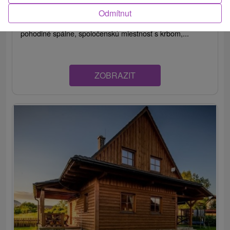
Odmítnut
Útulný apartmán v Liptovskom Trnovci, ponúka dve
pohodlné spálne, spoločenskú miestnosť s krbom,...
ZOBRAZIT