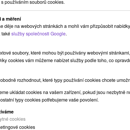
ZOBRAZIT
 s používáním souborů cookies.
i a měření
Ubytovanie M&M Lučivná
e děje na webových stránkách a mohli vám přizpůsobit nabídky
Lučivná
 také
služby společnosti Google
.
xtové soubory, které mohou být používány webovými stránkami, 
Samostatný dovolenkový domček situovaný v
 Díky cookies vám můžeme nabízet služby podle toho, co opravd
blízkosti známych turistických stredísk a
lyžiarskeho...
obodně rozhodnout, které typy používání cookies chcete umožni
me ukládat cookies na vašem zařízení, pokud jsou nezbytně nu
ZOBRAZIT
 ostatní typy cookies potřebujeme vaše povolení.
žíváme
ytné cookies
ketingové cookies