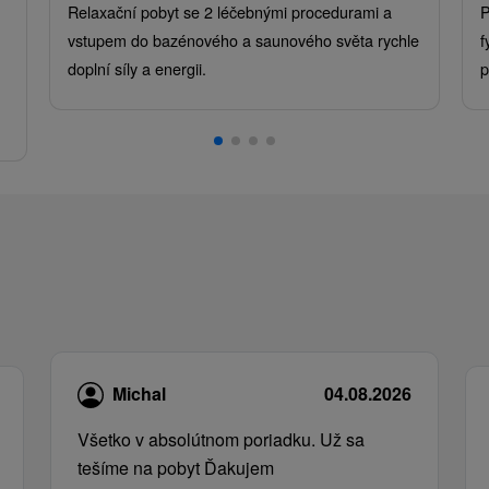
Relaxační pobyt se 2 léčebnými procedurami a
P
vstupem do bazénového a saunového světa rychle
f
doplní síly a energii.
p
.
Michal
04.08.2026
Všetko v absolútnom poriadku. Už sa
tešíme na pobyt Ďakujem