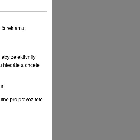
 či reklamu,
aby zefektivnily
u hledáte a chcete
t.
tné pro provoz této