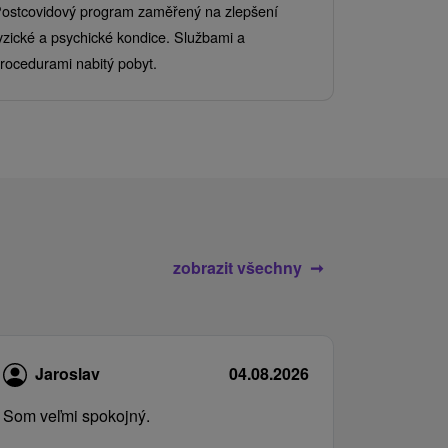
ostcovidový program zaměřený na zlepšení
Užijte si pe
yzické a psychické kondice. Službami a
kde se skvěl
rocedurami nabitý pobyt.
služby pro c
zobrazit všechny
Jaroslav
04.08.2026
Som veľmi spokojný.