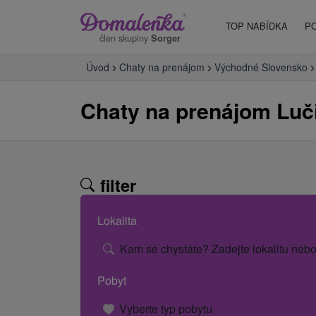
TOP NABÍDKA
P
člen skupiny
Sorger
Úvod
Chaty na prenájom
Východné Slovensko
Chaty na prenájom Luč
filter
Lokalita
Kam se chystáte? Zadejte lokalitu nebo
Pobyt
Vyberte typ pobytu