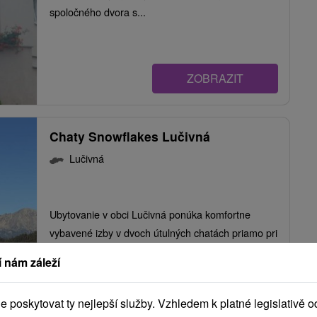
spoločného dvora s...
ZOBRAZIT
Chaty Snowflakes Lučivná
Lučivná
Ubytovanie v obci Lučivná ponúka komfortne
vybavené izby v dvoch útulných chatách priamo pri
lyžiarskom...
 nám záleží
poskytovat ty nejlepší služby. Vzhledem k platné legislativě o