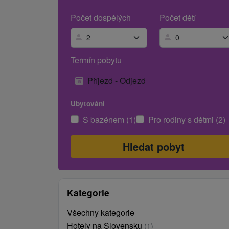
Počet dospělých
Počet dětí
Termín pobytu
Příjezd - Odjezd
Ubytování
S bazénem (1)
Pro rodiny s dětmi (2)
Kategorie
Všechny kategorie
Hotely na Slovensku
(1)