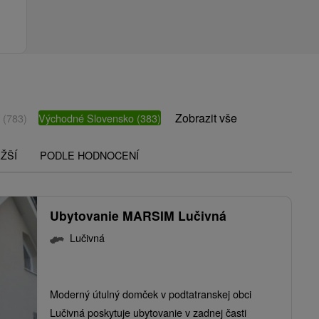
Zobrazit vše
o
(783)
Východné Slovensko
(383)
ŽŠÍ
PODLE HODNOCENÍ
Ubytovanie MARSIM Lučivná
Lučivná
Moderný útulný domček v podtatranskej obci
Lučivná poskytuje ubytovanie v zadnej časti