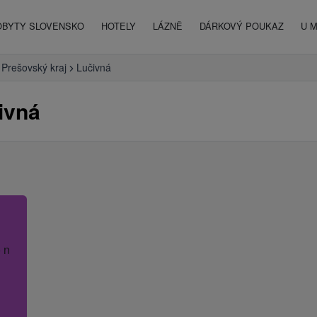
OBYTY SLOVENSKO
HOTELY
LÁZNĚ
DÁRKOVÝ POUKAZ
U 
Prešovský kraj
Lučivná
ivná
 název hotelu.