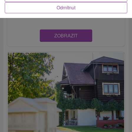
Krásne zariadený domček sa nachádza v jednej z troch
Odmítnut
dediniek Studenej doliny v oblasti Západných Tatier –...
ZOBRAZIT