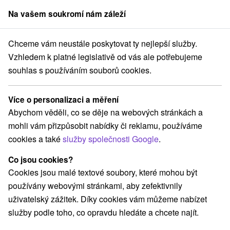
Na vašem soukromí nám záleží
člen skupiny
Sorger
Chceme vám neustále poskytovat ty nejlepší služby.
a prenájom
Stredné Slovensko
Žilinský kraj
Oravský Biely Potok
Vzhledem k platné legislativě od vás ale potřebujeme
souhlas s používáním souborů cookies.
Chaty na prenájom Oravský Biely
Potok
Více o personalizaci a měření
Abychom věděli, co se děje na webových stránkách a
Kategorie
mohli vám přizpůsobit nabídky či reklamu, používáme
cookies a také
služby společnosti Google
.
Všechny kategorie
Apartmány
(3)
Chaty na prenájom
Drevenice
Penzióny
(11)
(5)
(2)
Co jsou cookies?
Cookies jsou malé textové soubory, které mohou být
používány webovými stránkami, aby zefektivnily
Vyberte lokalitu nebo termín
uživatelský zážitek. Díky cookies vám můžeme nabízet
služby podle toho, co opravdu hledáte a chcete najít.
TOP - NEJPRODÁVANĚJŠÍ
NEJLEVNĚJŠ
VŠECHNY