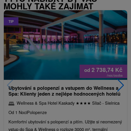
MOHLY TAKÉ ZAJÍMAT
TIP
2 738,74
Kč
od
/noc/osoba
Ubytování s polopenzí a vstupem do Wellness a
Spa: Klienty jeden z nejlépe hodnocených hotelů
Wellness & Spa Hotel Kaskady
★
★
★
★
Sliač - Sielnica
Od 1 Noci
Polopenze
Komfortní ubytování s polopenzí a pitím. Užijte si neomezený
vstup do Spa & Wellness o rozloze 3000 m², termální