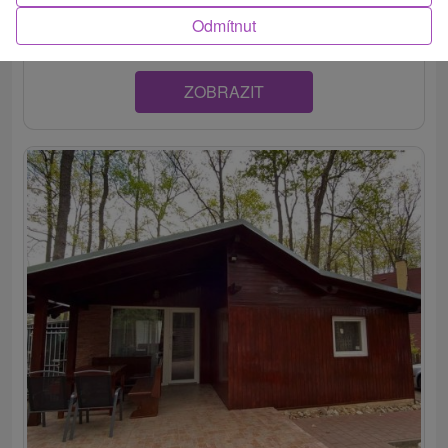
patriacej k mestu Šaštín-Stráže. Disponuje...
Odmítnut
ZOBRAZIT