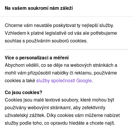
Na vašem soukromí nám záleží
člen skupiny
Sorger
Chceme vám neustále poskytovat ty nejlepší služby.
 na prenájom
Západné Slovensko
Trnavský kraj
Šaštín - Stráže
Vzhledem k platné legislativě od vás ale potřebujeme
souhlas s používáním souborů cookies.
Chaty na prenájom Šaštín - Stráže
Více o personalizaci a měření
Kategorie
Abychom věděli, co se děje na webových stránkách a
mohli vám přizpůsobit nabídky či reklamu, používáme
Všechny kategorie
Apartmány
(1)
cookies a také
služby společnosti Google
.
Chaty na prenájom
Penzióny
Ubytovne
(3)
(1)
(2)
Co jsou cookies?
Cookies jsou malé textové soubory, které mohou být
Vyberte lokalitu nebo termín
používány webovými stránkami, aby zefektivnily
uživatelský zážitek. Díky cookies vám můžeme nabízet
NEJLEVNĚJŠÍ
NEJDRAŽŠÍ
PODLE H
VŠECHNY
služby podle toho, co opravdu hledáte a chcete najít.