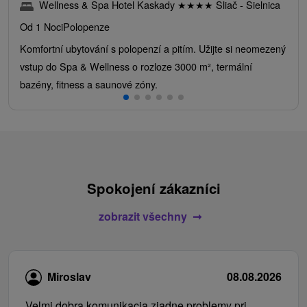
Wellness & Spa Hotel Kaskady
★
★
★
★
Sliač - Sielnica
Od 1 Noci
Polopenze
Komfortní ubytování s polopenzí a pitím. Užijte si neomezený
vstup do Spa & Wellness o rozloze 3000 m², termální
bazény, fitness a saunové zóny.
Spokojení zákazníci
zobrazit všechny
Miroslav
08.08.2026
Velmi dobra komunikacia ziadne problemy pri