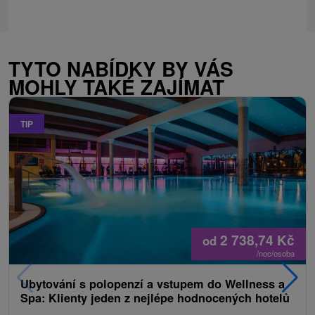
TYTO NABÍDKY BY VÁS
MOHLY TAKÉ ZAJÍMAT
TIP
2 738,74
Kč
od
/noc/osoba
Ubytování s polopenzí a vstupem do Wellness a
Spa: Klienty jeden z nejlépe hodnocených hotelů