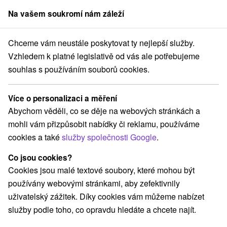
Na vašem soukromí nám záleží
člen skupiny
Sorger
Chceme vám neustále poskytovat ty nejlepší služby.
Chaty na prenájom
Západné Slovensko
Trnavský kraj
Senica
Vzhledem k platné legislativě od vás ale potřebujeme
souhlas s používáním souborů cookies.
Chaty na prenájom Senica
Více o personalizaci a měření
Kategorie
Abychom věděli, co se děje na webových stránkách a
mohli vám přizpůsobit nabídky či reklamu, používáme
Všechny kategorie
Hotely na Slovensku
(1)
cookies a také
služby společnosti Google
.
Chaty na prenájom
Ubytovne
(2)
(1)
Co jsou cookies?
Cookies jsou malé textové soubory, které mohou být
Vyberte lokalitu nebo termín
používány webovými stránkami, aby zefektivnily
uživatelský zážitek. Díky cookies vám můžeme nabízet
NEJLEVNĚJŠÍ
NEJDRAŽŠÍ
PODLE H
VŠECHNY
služby podle toho, co opravdu hledáte a chcete najít.