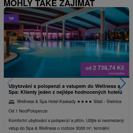
MOHLY TAKÉ ZAJÍMAT
TIP
2 738,74
Kč
od
/noc/osoba
Ubytování s polopenzí a vstupem do Wellness a
Spa: Klienty jeden z nejlépe hodnocených hotelů
Wellness & Spa Hotel Kaskady
★
★
★
★
Sliač - Sielnica
Od 1 Noci
Polopenze
Komfortní ubytování s polopenzí a pitím. Užijte si neomezený
vstup do Spa & Wellness o rozloze 3000 m², termální