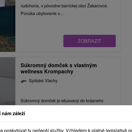
rudohoria, v pôvodne baníckej obci Žakarovce.
Ponúka ubytovanie v...
ZOBRAZIT
Súkromný domček s vlastným
wellness Krompachy
Spišské Vlachy
Súkromný domček je situovaný do krásneho
lyžiarskeho prostredia, v obci Krompachy. Hosťom
 nám záleží
ponúka...
poskytovat ty nejlepší služby. Vzhledem k platné legislativě o