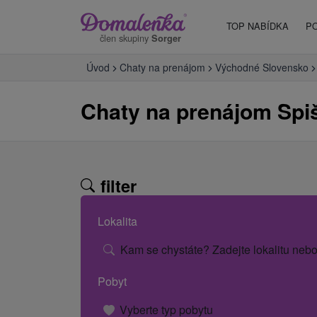
TOP NABÍDKA
P
člen skupiny
Sorger
Úvod
Chaty na prenájom
Východné Slovensko
Chaty na prenájom Spi
filter
Lokalita
Kam se chystáte? Zadejte lokalitu nebo
Pobyt
Vyberte typ pobytu