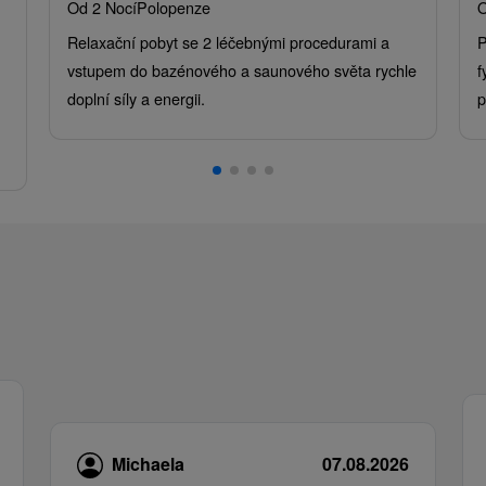
Od 2 Nocí
Polopenze
O
Relaxační pobyt se 2 léčebnými procedurami a
P
vstupem do bazénového a saunového světa rychle
f
doplní síly a energii.
p
.
Michaela
07.08.2026