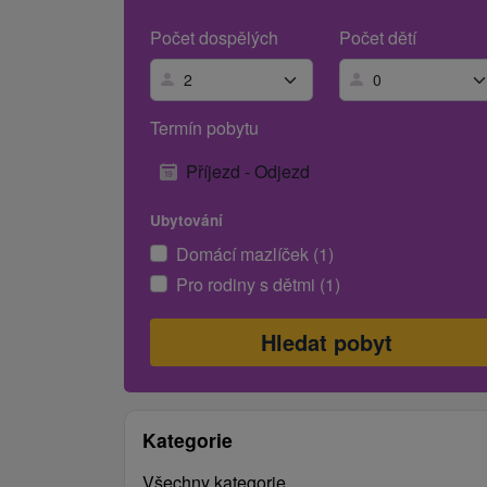
Počet dospělých
Počet dětí
Termín pobytu
Příjezd - Odjezd
Ubytování
Domácí mazlíček (1)
Pro rodiny s dětmi (1)
Kategorie
Všechny kategorie