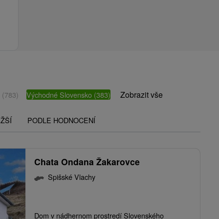
Zobrazit vše
o
(783)
Východné Slovensko
(383)
ŽŠÍ
PODLE HODNOCENÍ
Chata Ondana Žakarovce
Spišské Vlachy
Dom v nádhernom prostredí Slovenského