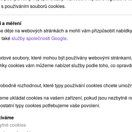
 s používáním souborů cookies.
ZOBRAZIT
i a měření
e děje na webových stránkách a mohli vám přizpůsobit nabídky
Casa Blanca Spišské Vlachy
 také
služby společnosti Google
.
Spišské Vlachy
xtové soubory, které mohou být používány webovými stránkami, 
 Díky cookies vám můžeme nabízet služby podle toho, co opravd
Rekreačný dom v tichom prostredí, s maximálnym
súkromím, s bohatou ponukou voľnočasových
aktivít,...
obodně rozhodnout, které typy používání cookies chcete umožni
me ukládat cookies na vašem zařízení, pokud jsou nezbytně nu
 ostatní typy cookies potřebujeme vaše povolení.
ZOBRAZIT
žíváme
ytné cookies