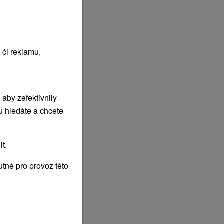
 či reklamu,
aby zefektivnily
u hledáte a chcete
t.
tné pro provoz této