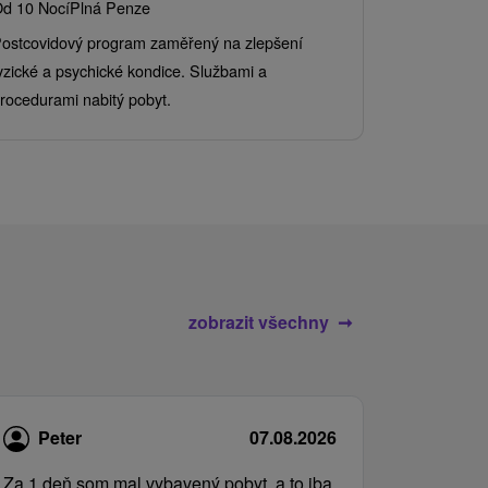
d 10 Nocí
Plná Penze
Od 2 Nocí
Al
ostcovidový program zaměřený na zlepšení
Užijte si pe
yzické a psychické kondice. Službami a
kde se skvěl
rocedurami nabitý pobyt.
služby pro c
zobrazit všechny
Peter
07.08.2026
Za 1 deň som mal vybavený pobyt, a to iba