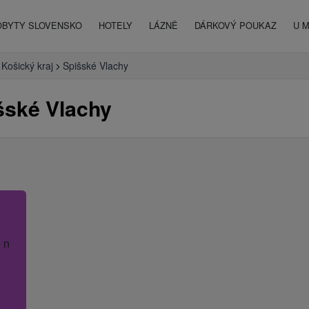
OBYTY SLOVENSKO
HOTELY
LÁZNĚ
DÁRKOVÝ POUKAZ
U 
Košický kraj
Spišské Vlachy
šské Vlachy
 název hotelu.