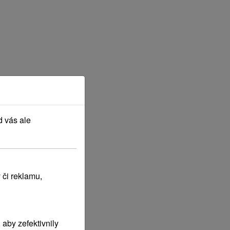
d vás ale
 či reklamu,
aby zefektivnily