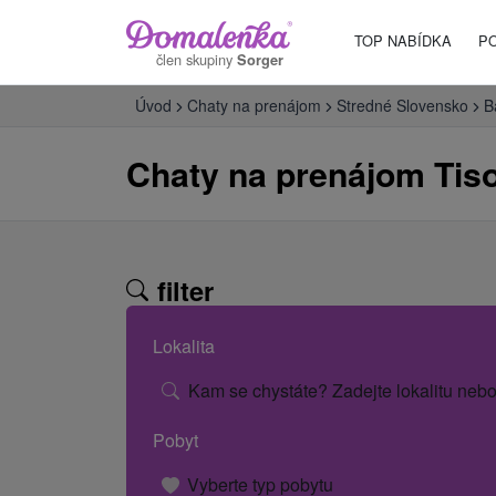
TOP NABÍDKA
P
člen skupiny
Sorger
Úvod
Chaty na prenájom
Stredné Slovensko
B
Chaty na prenájom Tis
filter
Lokalita
Kam se chystáte? Zadejte lokalitu nebo
Pobyt
Vyberte typ pobytu