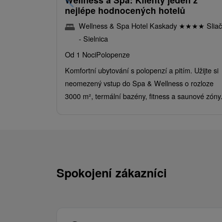
nejlépe hodnocených hotelů
Wellness & Spa Hotel Kaskady
★
★
★
★
Sliač
- Sielnica
Od 1 Noci
Polopenze
Komfortní ubytování s polopenzí a pitím. Užijte si
neomezený vstup do Spa & Wellness o rozloze
3000 m², termální bazény, fitness a saunové zóny
Spokojení zákazníci