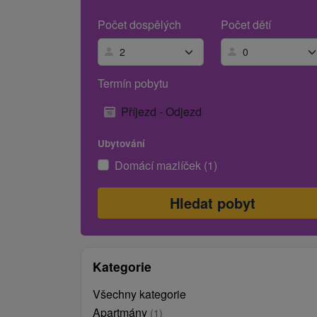
Počet dospělých
Počet dětí
Termín pobytu
Příjezd - Odjezd
Ubytování
Domácí mazlíček (1)
Kategorie
Všechny kategorie
Apartmány
(1)