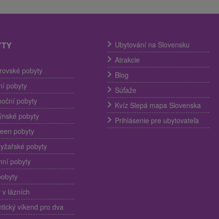
YTY
Ubytování na Slovensku
Atrakcie
trovské pobyty
Blog
í pobyty
Súťaže
noční pobyty
Kvíz Slepá mapa Slovenska
ýnské pobyty
Prihlásenie pre ubytovateľa
een pobyty
lyžařské pobyty
ní pobyty
pobyty
 v lázních
ický víkend pro dva