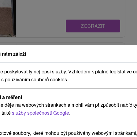
ZOBRAZIT
Chata Alžbeta 2 Tisovec
 nám záleží
Tisovec
poskytovat ty nejlepší služby. Vzhledem k platné legislativě o
 s používáním souborů cookies.
Chata v objatí majestátnych hôr v malebnom
mestečku Tisovec, ponúka ubytovanie v štyroch
i a měření
izbách,...
e děje na webových stránkách a mohli vám přizpůsobit nabídky
 také
služby společnosti Google
.
ZOBRAZIT
xtové soubory, které mohou být používány webovými stránkami, 