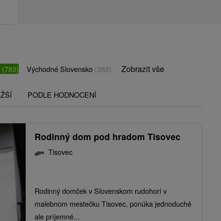
Zobrazit vše
o
(783)
Východné Slovensko
(383)
ŽŠÍ
PODLE HODNOCENÍ
Rodinný dom pod hradom Tisovec
Tisovec
Rodinný domček v Slovenskom rudohorí v
malebnom mestečku Tisovec, ponúka jednoduché
ale príjemné...