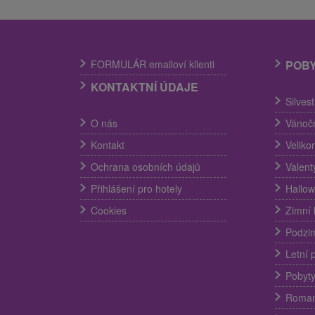
FORMULÁR emailoví klienti
POB
KONTAKTNÍ ÚDAJE
Silves
O nás
Vánočn
Kontakt
Veliko
Ochrana osobních údajů
Valent
Přihlášení pro hotely
Hallow
Cookies
Zimní 
Podzim
Letní 
Pobyty
Romant