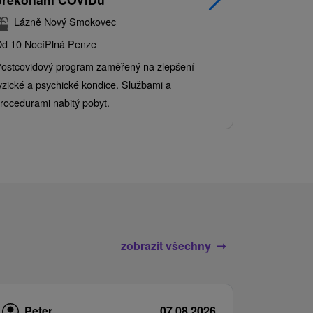
balíkem 
Lázně Nový Smokovec
Grand 
d 10 Nocí
Plná Penze
Od 2 Nocí
Al
ostcovidový program zaměřený na zlepšení
Užijte si pe
yzické a psychické kondice. Službami a
kde se skvěl
rocedurami nabitý pobyt.
služby pro c
zobrazit všechny
Peter
07.08.2026