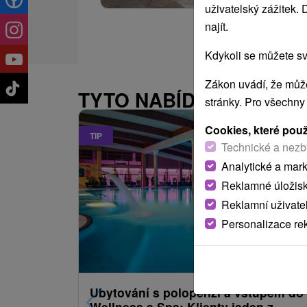
uživatelský zážitek.
najít.
Kdykoli se můžete sv
Zákon uvádí, že může
TYTO NABÍDKY BY VÁS
stránky. Pro všechny
Cookies, které pou
TIP
Technické a nezb
Analytické a mar
Reklamné úložis
Reklamní uživate
Personalizace re
2 738,74
K
od
/noc/oso
Ubytování s polopenzí a vstupem do
Wellness a Spa: Klienty jeden z