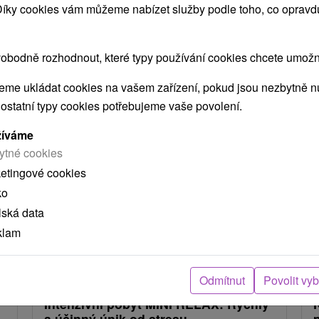
 Díky cookies vám můžeme nabízet služby podle toho, co opravd
obodně rozhodnout, které typy používání cookies chcete umožni
me ukládat cookies na vašem zařízení, pokud jsou nezbytně nu
 MOHLY TAKÉ ZAJÍMAT
 ostatní typy cookies potřebujeme vaše povolení.
žíváme
ytné cookies
ketingové cookies
ko
lská data
klam
č
2 284,29
Kč
od
ba
/noc/osoba
Odmítnut
Povolit vy
Intenzivní pobyt MINI RELAX: Rychlý
a účinný únik od stresu