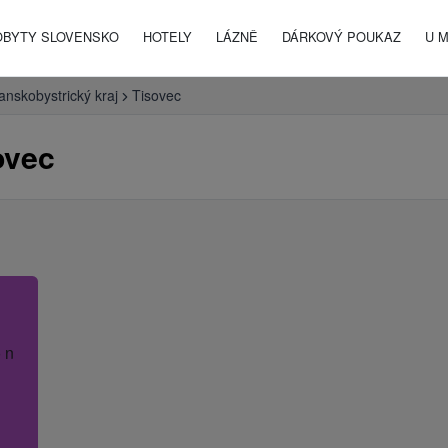
OBYTY SLOVENSKO
HOTELY
LÁZNĚ
DÁRKOVÝ POUKAZ
U 
anskobystrický kraj
Tisovec
ovec
 název hotelu.