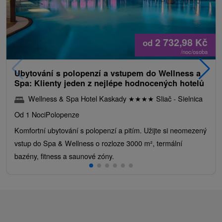
2 732,98
Kč
od
/noc/osoba
Ubytování s polopenzí a vstupem do Wellness a
Spa: Klienty jeden z nejlépe hodnocených hotelů
Wellness & Spa Hotel Kaskady
★
★
★
★
Sliač - Sielnica
Od 1 Noci
Polopenze
Komfortní ubytování s polopenzí a pitím. Užijte si neomezený
vstup do Spa & Wellness o rozloze 3000 m², termální
bazény, fitness a saunové zóny.