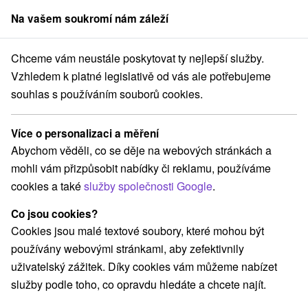
Na vašem soukromí nám záleží
člen skupiny
Sorger
Chceme vám neustále poskytovat ty nejlepší služby.
ty na prenájom
Západné Slovensko
Trnavský kraj
Veľký Meder
Vzhledem k platné legislativě od vás ale potřebujeme
souhlas s používáním souborů cookies.
Chaty na prenájom Veľký Meder
Více o personalizaci a měření
Kategorie
Abychom věděli, co se děje na webových stránkách a
mohli vám přizpůsobit nabídky či reklamu, používáme
Všechny kategorie
Hotely na Slovensku
(2)
cookies a také
služby společnosti Google
.
Apartmány
Chaty na prenájom
Penzióny
(62)
(4)
(9)
Priváty
Ubytovne
(6)
(1)
Co jsou cookies?
Cookies jsou malé textové soubory, které mohou být
používány webovými stránkami, aby zefektivnily
Vyberte lokalitu nebo termín
uživatelský zážitek. Díky cookies vám můžeme nabízet
služby podle toho, co opravdu hledáte a chcete najít.
NEJLEVNĚJŠÍ
NEJDRAŽŠÍ
PODLE H
VŠECHNY