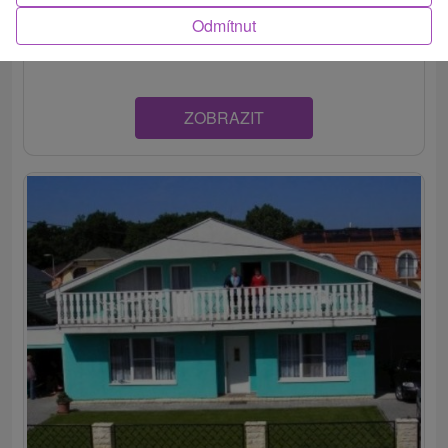
Pekné a pohodlné ubytovanie v malom mestečku Veľký
Odmítnut
Meder, rozprestierajúcom sa na južnej časti Žitného...
ZOBRAZIT