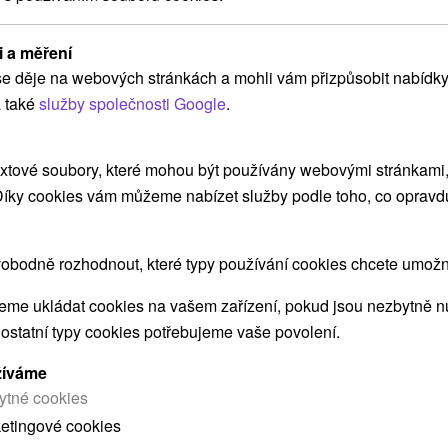
ZOBRAZIT
i a měření
e děje na webových stránkách a mohli vám přizpůsobit nabídky
Chalupa a Domček pod Kriváňom
 také
služby společnosti Google
.
Východná
xtové soubory, které mohou být používány webovými stránkami, 
 Díky cookies vám můžeme nabízet služby podle toho, co opravd
Malebná obec Východná ponúka krásny výhľad na
panoramu Nízkych, Západných a...
obodně rozhodnout, které typy používání cookies chcete umožni
me ukládat cookies na vašem zařízení, pokud jsou nezbytně nu
 ostatní typy cookies potřebujeme vaše povolení.
ZOBRAZIT
žíváme
ytné cookies
ketingové cookies