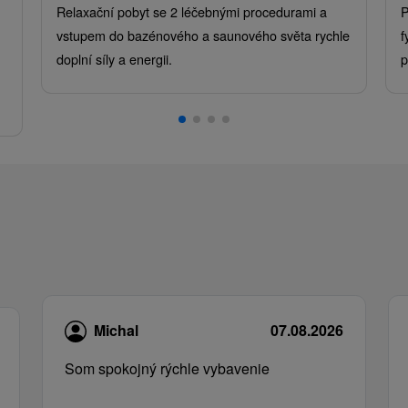
Relaxační pobyt se 2 léčebnými procedurami a
P
vstupem do bazénového a saunového světa rychle
f
doplní síly a energii.
p
.
Michal
07.08.2026
Som spokojný rýchle vybavenie