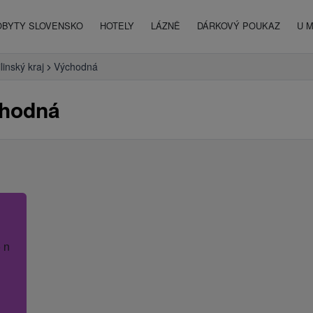
OBYTY SLOVENSKO
HOTELY
LÁZNĚ
DÁRKOVÝ POUKAZ
U 
ilinský kraj
Východná
chodná
 název hotelu.