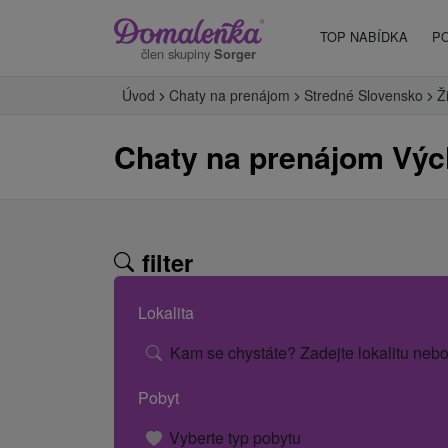
TOP NABÍDKA
P
člen skupiny
Sorger
Úvod
Chaty na prenájom
Stredné Slovensko
Ž
Chaty na prenájom Vý
filter
Lokalita
Kam se chystáte? Zadejte lokalitu nebo
Pobyt
Vyberte typ pobytu