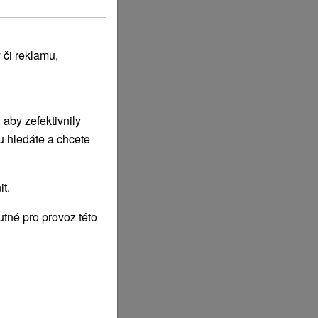
 či reklamu,
aby zefektivnily
u hledáte a chcete
t.
tné pro provoz této