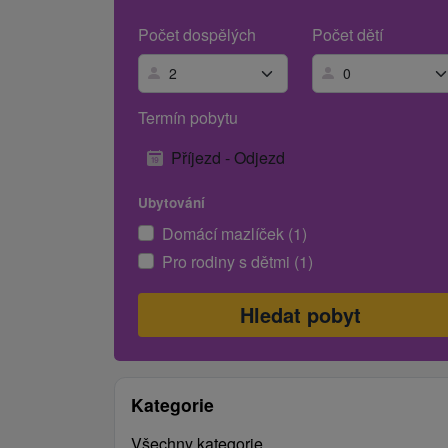
Počet dospělých
Počet dětí
Termín pobytu
Příjezd - Odjezd
Ubytování
Domácí mazlíček (1)
Pro rodiny s dětmi (1)
Kategorie
Všechny kategorie