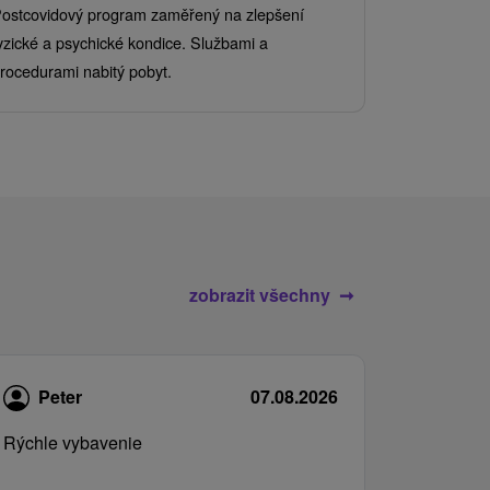
Od 2 Nocí
Al
ostcovidový program zaměřený na zlepšení
Užijte si pe
yzické a psychické kondice. Službami a
kde se skvěl
rocedurami nabitý pobyt.
služby pro c
zobrazit všechny
Peter
07.08.2026
Rýchle vybavenie