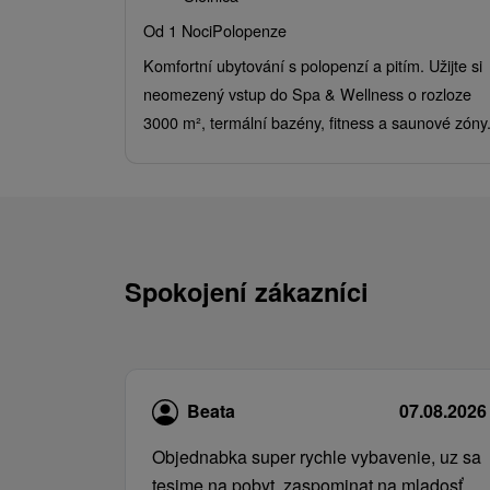
Od 1 Noci
Polopenze
Komfortní ubytování s polopenzí a pitím. Užijte si
neomezený vstup do Spa & Wellness o rozloze
3000 m², termální bazény, fitness a saunové zóny
Spokojení zákazníci
Beata
07.08.2026
Objednabka super rychle vybavenie, uz sa
tesime na pobyt, zaspominat na mladosť.