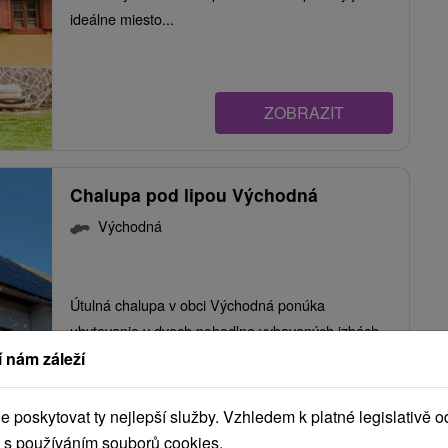
ideálne miesto...
ZOBRAZIT
Chalupa pod lipou Východná
Východná
Útulná chalupa v obci Východná ponúka
ubytovanie v dvoch pohodlne vybavených izbách.
V...
 nám záleží
poskytovat ty nejlepší služby. Vzhledem k platné legislativě o
 s používáním souborů cookies.