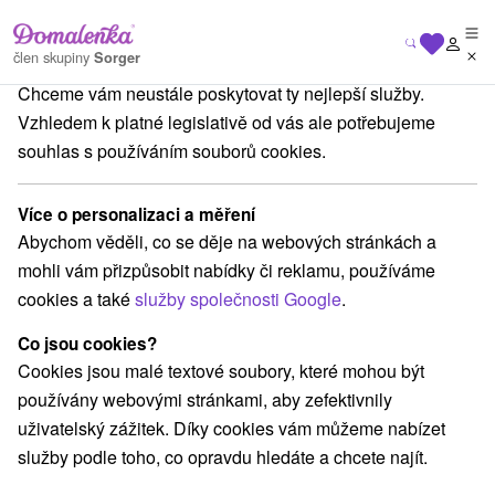
Na vašem soukromí nám záleží
člen skupiny
Sorger
Chceme vám neustále poskytovat ty nejlepší služby.
Chaty na prenájom
Stredné Slovensko
Žilinský kraj
Vyšná Boca
Vzhledem k platné legislativě od vás ale potřebujeme
souhlas s používáním souborů cookies.
Chaty na prenájom Vyšná Boca
Více o personalizaci a měření
Kategorie
Abychom věděli, co se děje na webových stránkách a
mohli vám přizpůsobit nabídky či reklamu, používáme
Všechny kategorie
Chaty na prenájom
(3)
cookies a také
služby společnosti Google
.
Drevenice
(8)
Co jsou cookies?
Cookies jsou malé textové soubory, které mohou být
Vyberte lokalitu nebo termín
používány webovými stránkami, aby zefektivnily
uživatelský zážitek. Díky cookies vám můžeme nabízet
NEJLEVNĚJŠÍ
NEJDRAŽŠÍ
PODLE H
VŠECHNY
služby podle toho, co opravdu hledáte a chcete najít.