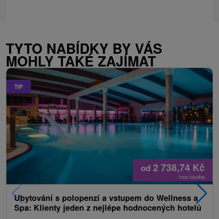
TYTO NABÍDKY BY VÁS
MOHLY TAKÉ ZAJÍMAT
TIP
2 738,74
Kč
od
/noc/osoba
Ubytování s polopenzí a vstupem do Wellness a
Spa: Klienty jeden z nejlépe hodnocených hotelů