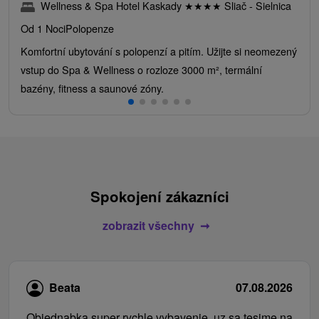
Wellness & Spa Hotel Kaskady
★
★
★
★
Sliač - Sielnica
Od 1 Noci
Polopenze
Komfortní ubytování s polopenzí a pitím. Užijte si neomezený
vstup do Spa & Wellness o rozloze 3000 m², termální
bazény, fitness a saunové zóny.
Spokojení zákazníci
zobrazit všechny
Beata
07.08.2026
Objednabka super rychle vybavenie, uz sa tesime na