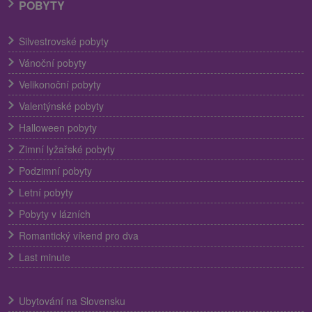
POBYTY
Silvestrovské pobyty
Vánoční pobyty
Velikonoční pobyty
Valentýnské pobyty
Halloween pobyty
Zimní lyžařské pobyty
Podzimní pobyty
Letní pobyty
Pobyty v lázních
Romantický víkend pro dva
Last minute
Ubytování na Slovensku