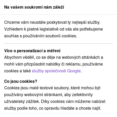
Na vašem soukromí nám záleží
člen skupiny
Sorger
Chceme vám neustále poskytovat ty nejlepší služby.
y na prenájom
Stredné Slovensko
Žilinský kraj
Závažná Poruba
Vzhledem k platné legislativě od vás ale potřebujeme
souhlas s používáním souborů cookies.
Chaty na prenájom Závažná Poruba
Více o personalizaci a měření
Kategorie
Abychom věděli, co se děje na webových stránkách a
mohli vám přizpůsobit nabídky či reklamu, používáme
Všechny kategorie
Apartmány
(5)
cookies a také
služby společnosti Google
.
Chaty na prenájom
Drevenice
Penzióny
(5)
(3)
(3)
Priváty
(7)
Co jsou cookies?
Cookies jsou malé textové soubory, které mohou být
používány webovými stránkami, aby zefektivnily
Vyberte lokalitu nebo termín
uživatelský zážitek. Díky cookies vám můžeme nabízet
služby podle toho, co opravdu hledáte a chcete najít.
NEJLEVNĚJŠÍ
NEJDRAŽŠÍ
PODLE H
VŠECHNY