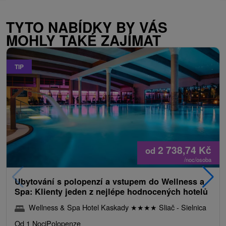
TYTO NABÍDKY BY VÁS
MOHLY TAKÉ ZAJÍMAT
TIP
2 738,74
Kč
od
/noc/osoba
Ubytování s polopenzí a vstupem do Wellness a
Spa: Klienty jeden z nejlépe hodnocených hotelů
Wellness & Spa Hotel Kaskady
★
★
★
★
Sliač - Sielnica
Od 1 Noci
Polopenze