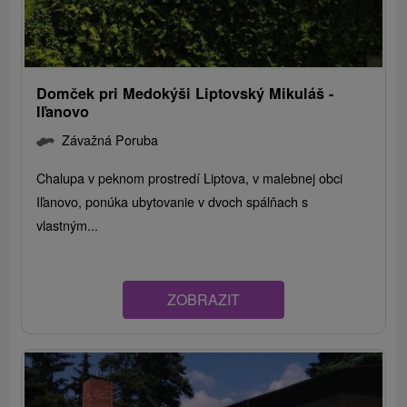
Domček pri Medokýši Liptovský Mikuláš -
Iľanovo
Závažná Poruba
Chalupa v peknom prostredí Liptova, v malebnej obci
Iľanovo, ponúka ubytovanie v dvoch spálňach s
vlastným...
ZOBRAZIT