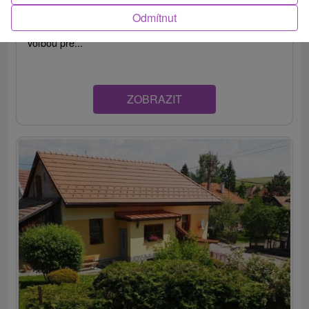
Chata ležiaca v areáli lyžiarskeho strediska Ski centrum
Odmítnut
Opalisko, v peknom prostredí Nízkych Tatier, je skvelou
voľbou pre...
ZOBRAZIT