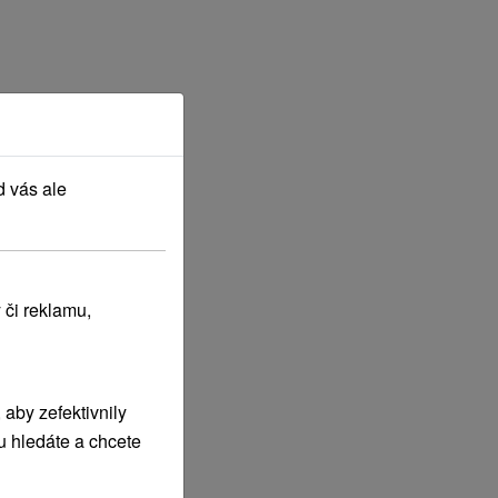
d vás ale
 či reklamu,
aby zefektivnily
u hledáte a chcete