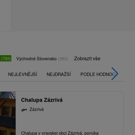
Zobrazit vše
o
(783)
Východné Slovensko
(383)
NEJLEVNĚJŠÍ
NEJDRAŽŠÍ
PODLE HODNOCENÍ
Chalupa Zázrivá
Zázrivá
Chalupa v oravskej obci Zázrivá, ponúka