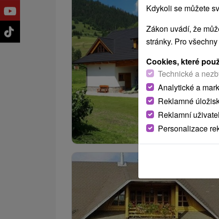
Kdykoli se můžete sv
Zákon uvádí, že může
stránky. Pro všechny
Cookies, které pou
Technické a nezb
Analytické a mar
Reklamné úložis
Reklamní uživate
Personalizace re