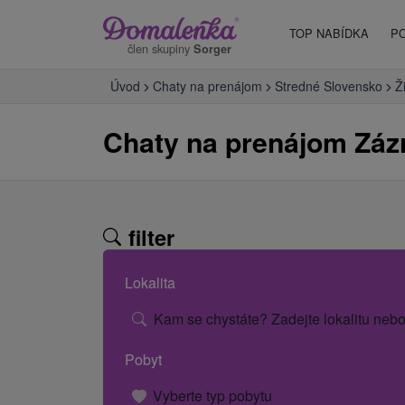
TOP NABÍDKA
P
člen skupiny
Sorger
Úvod
Chaty na prenájom
Stredné Slovensko
Ž
Chaty na prenájom Záz
filter
Lokalita
Kam se chystáte? Zadejte lokalitu nebo
Pobyt
Vyberte typ pobytu