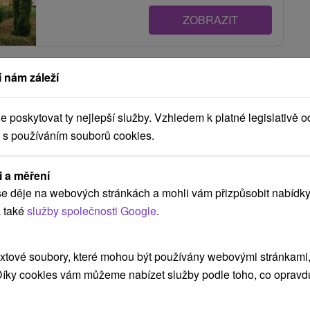
ZOBRAZIT
Chata pod Bukom Zázrivá
 nám záleží
Zázrivá
poskytovat ty nejlepší služby. Vzhledem k platné legislativě o
 s používáním souborů cookies.
Chata v oravskej obci Zázrivá, v pokojnom lesnom
prostredí na samote. Na prízemí disponuje
i a měření
priestrannou...
e děje na webových stránkách a mohli vám přizpůsobit nabídky
 také
služby společnosti Google
.
ZOBRAZIT
xtové soubory, které mohou být používány webovými stránkami, 
 Díky cookies vám můžeme nabízet služby podle toho, co opravd