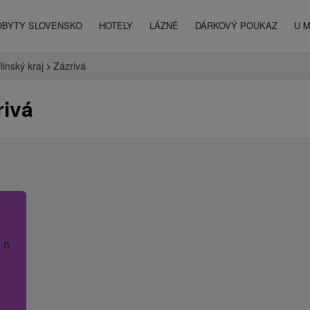
OBYTY SLOVENSKO
HOTELY
LÁZNĚ
DÁRKOVÝ POUKAZ
U 
ilinský kraj
Zázrivá
rivá
 název hotelu.