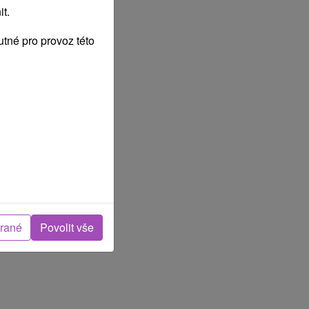
t.
tné pro provoz této
brané
Povolit vše