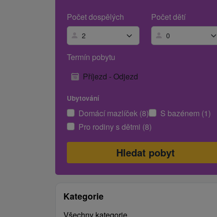
Počet dospělých
Počet dětí
Termín pobytu
Příjezd - Odjezd
Ubytování
Domácí mazlíček (8)
S bazénem (1)
Pro rodiny s dětmi (8)
Kategorie
Všechny kategorie