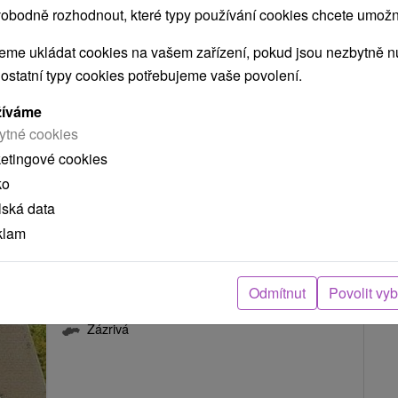
Chalupa Šalalandia Zázrivá
obodně rozhodnout, které typy používání cookies chcete umožni
Zázrivá
me ukládat cookies na vašem zařízení, pokud jsou nezbytně nu
 ostatní typy cookies potřebujeme vaše povolení.
Chalupa učupená v nádhernom prostredí Oravy, v
žíváme
ytné cookies
obci Zázrivá, preslávenej tými...
ketingové cookies
ko
lská data
ZOBRAZIT
klam
Odmítnut
Povolit vy
Chalupa pri potôčiku Zázrivá
Zázrivá